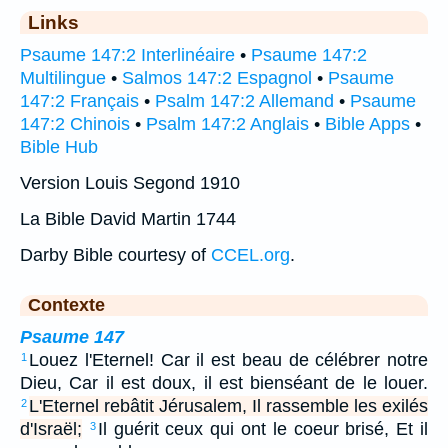
Links
Psaume 147:2 Interlinéaire
•
Psaume 147:2
Multilingue
•
Salmos 147:2 Espagnol
•
Psaume
147:2 Français
•
Psalm 147:2 Allemand
•
Psaume
147:2 Chinois
•
Psalm 147:2 Anglais
•
Bible Apps
•
Bible Hub
Version Louis Segond 1910
La Bible David Martin 1744
Darby Bible courtesy of
CCEL.org
.
Contexte
Psaume 147
Louez l'Eternel! Car il est beau de célébrer notre
1
Dieu, Car il est doux, il est bienséant de le louer.
L'Eternel rebâtit Jérusalem, Il rassemble les exilés
2
d'Israël;
Il guérit ceux qui ont le coeur brisé, Et il
3