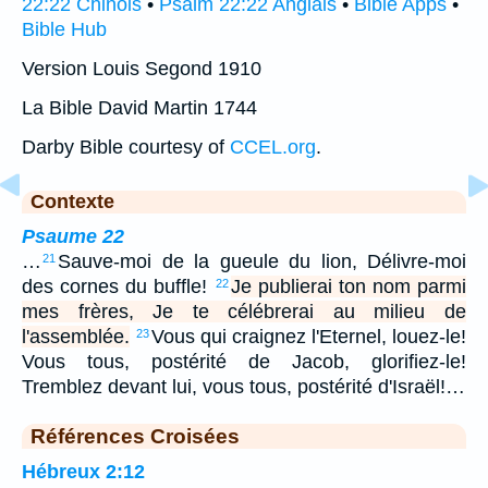
22:22 Chinois
•
Psalm 22:22 Anglais
•
Bible Apps
•
Bible Hub
Version Louis Segond 1910
La Bible David Martin 1744
Darby Bible courtesy of
CCEL.org
.
Contexte
Psaume 22
…
Sauve-moi de la gueule du lion, Délivre-moi
21
des cornes du buffle!
Je publierai ton nom parmi
22
mes frères, Je te célébrerai au milieu de
l'assemblée.
Vous qui craignez l'Eternel, louez-le!
23
Vous tous, postérité de Jacob, glorifiez-le!
Tremblez devant lui, vous tous, postérité d'Israël!…
Références Croisées
Hébreux 2:12