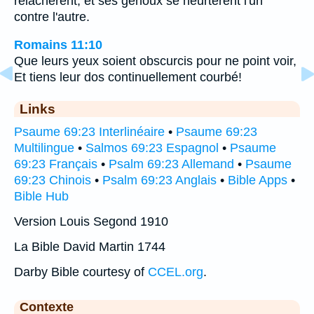
relâchèrent, et ses genoux se heurtèrent l'un
contre l'autre.
Romains 11:10
Que leurs yeux soient obscurcis pour ne point voir,
Et tiens leur dos continuellement courbé!
Links
Psaume 69:23 Interlinéaire
•
Psaume 69:23
Multilingue
•
Salmos 69:23 Espagnol
•
Psaume
69:23 Français
•
Psalm 69:23 Allemand
•
Psaume
69:23 Chinois
•
Psalm 69:23 Anglais
•
Bible Apps
•
Bible Hub
Version Louis Segond 1910
La Bible David Martin 1744
Darby Bible courtesy of
CCEL.org
.
Contexte