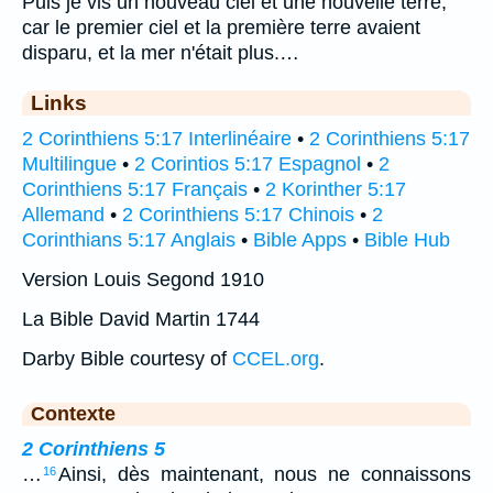
Puis je vis un nouveau ciel et une nouvelle terre;
car le premier ciel et la première terre avaient
disparu, et la mer n'était plus.…
Links
2 Corinthiens 5:17 Interlinéaire
•
2 Corinthiens 5:17
Multilingue
•
2 Corintios 5:17 Espagnol
•
2
Corinthiens 5:17 Français
•
2 Korinther 5:17
Allemand
•
2 Corinthiens 5:17 Chinois
•
2
Corinthians 5:17 Anglais
•
Bible Apps
•
Bible Hub
Version Louis Segond 1910
La Bible David Martin 1744
Darby Bible courtesy of
CCEL.org
.
Contexte
2 Corinthiens 5
…
Ainsi, dès maintenant, nous ne connaissons
16