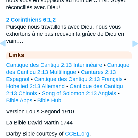
nous vous en supplions au nom de Christ: Soyez
réconciliés avec Dieu!
2 Corinthiens 6:1,2
Puisque nous travaillons avec Dieu, nous vous
exhortons à ne pas recevoir la grâce de Dieu en
vain.…
Links
Cantique des Cantiqu 2:13 Interlinéaire
•
Cantique
des Cantiqu 2:13 Multilingue
•
Cantares 2:13
Espagnol
•
Cantique des Cantiqu 2:13 Français
•
Hohelied 2:13 Allemand
•
Cantique des Cantiqu
2:13 Chinois
•
Song of Solomon 2:13 Anglais
•
Bible Apps
•
Bible Hub
Version Louis Segond 1910
La Bible David Martin 1744
Darby Bible courtesy of
CCEL.org
.