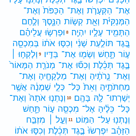
אֶת־
הַקְּעָרֹ֤ת
וְאֶת־
הַכַּפֹּת֙
וְאֶת־
הַמְּנַקִּיֹּ֔ת
וְאֵ֖ת
קְשׂ֣וֹת
הַנָּ֑סֶךְ
וְלֶ֥חֶם
הַתָּמִ֖יד
עָלָ֥יו
יִהְיֶֽה׃
וּפָרְשׂ֣וּ
עֲלֵיהֶ֗ם
8
בֶּ֚גֶד
תּוֹלַ֣עַת
שָׁנִ֔י
וְכִסּ֣וּ
אֹת֔וֹ
בְּמִכְסֵ֖ה
ע֣וֹר
תָּ֑חַשׁ
וְשָׂמ֖וּ
אֶת־
בַּדָּֽיו׃
וְלָקְח֣וּ ׀
9
בֶּ֣גֶד
תְּכֵ֗לֶת
וְכִסּ֞וּ
אֶת־
מְנֹרַ֤ת
הַמָּאוֹר֙
וְאֶת־
נֵ֣רֹתֶ֔יהָ
וְאֶת־
מַלְקָחֶ֖יהָ
וְאֶת־
מַחְתֹּתֶ֑יהָ
וְאֵת֙
כָּל־
כְּלֵ֣י
שַׁמְנָ֔הּ
אֲשֶׁ֥ר
יְשָׁרְתוּ־
לָ֖הּ
בָּהֶֽם׃
וְנָתְנ֤וּ
אֹתָהּ֙
וְאֶת־
10
כָּל־
כֵּלֶ֔יהָ
אֶל־
מִכְסֵ֖ה
ע֣וֹר
תָּ֑חַשׁ
וְנָתְנ֖וּ
עַל־
הַמּֽוֹט׃
וְעַ֣ל ׀
מִזְבַּ֣ח
11
הַזָּהָ֗ב
יִפְרְשׂוּ֙
בֶּ֣גֶד
תְּכֵ֔לֶת
וְכִסּ֣וּ
אֹת֔וֹ