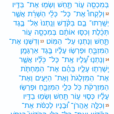
בְּמִכְסֵ֖ה
ע֣וֹר
תָּ֑חַשׁ
וְשָׂמ֖וּ
אֶת־
בַּדָּֽיו׃
וְלָקְחוּ֩
אֶת־
כָּל־
כְּלֵ֨י
הַשָּׁרֵ֜ת
אֲשֶׁ֧ר
12
יְשָֽׁרְתוּ־
בָ֣ם
בַּקֹּ֗דֶשׁ
וְנָֽתְנוּ֙
אֶל־
בֶּ֣גֶד
תְּכֵ֔לֶת
וְכִסּ֣וּ
אוֹתָ֔ם
בְּמִכְסֵ֖ה
ע֣וֹר
תָּ֑חַשׁ
וְנָתְנ֖וּ
עַל־
הַמּֽוֹט׃
וְדִשְּׁנ֖וּ
אֶת־
13
הַמִּזְבֵּ֑חַ
וּפָרְשׂ֣וּ
עָלָ֔יו
בֶּ֖גֶד
אַרְגָּמָֽן׃
וְנָתְנ֣וּ
עָ֠לָיו
אֶֽת־
כָּל־
כֵּלָ֞יו
אֲשֶׁ֣ר
14
יְֽשָׁרְת֧וּ
עָלָ֣יו
בָּהֶ֗ם
אֶת־
הַמַּחְתֹּ֤ת
אֶת־
הַמִּזְלָגֹת֙
וְאֶת־
הַיָּעִ֣ים
וְאֶת־
הַמִּזְרָקֹ֔ת
כֹּ֖ל
כְּלֵ֣י
הַמִּזְבֵּ֑חַ
וּפָרְשׂ֣וּ
עָלָ֗יו
כְּס֛וּי
ע֥וֹר
תַּ֖חַשׁ
וְשָׂמ֥וּ
בַדָּֽיו׃
וְכִלָּ֣ה
אַֽהֲרֹן־
וּ֠בָנָיו
לְכַסֹּ֨ת
אֶת־
15