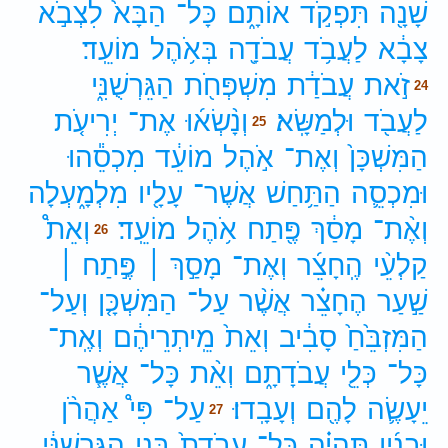
שָׁנָ֖ה
תִּפְקֹ֣ד
אוֹתָ֑ם
כָּל־
הַבָּא֙
לִצְבֹ֣א
צָבָ֔א
לַעֲבֹ֥ד
עֲבֹדָ֖ה
בְּאֹ֥הֶל
מוֹעֵֽד׃
זֹ֣את
עֲבֹדַ֔ת
מִשְׁפְּחֹ֖ת
הַגֵּרְשֻׁנִּ֑י
24
לַעֲבֹ֖ד
וּלְמַשָּֽׂא׃
וְנָ֨שְׂא֜וּ
אֶת־
יְרִיעֹ֤ת
25
הַמִּשְׁכָּן֙
וְאֶת־
אֹ֣הֶל
מוֹעֵ֔ד
מִכְסֵ֕הוּ
וּמִכְסֵ֛ה
הַתַּ֥חַשׁ
אֲשֶׁר־
עָלָ֖יו
מִלְמָ֑עְלָה
וְאֶ֨ת־
מָסַ֔ךְ
פֶּ֖תַח
אֹ֥הֶל
מוֹעֵֽד׃
וְאֵת֩
26
קַלְעֵ֨י
הֶֽחָצֵ֜ר
וְאֶת־
מָסַ֣ךְ ׀
פֶּ֣תַח ׀
שַׁ֣עַר
הֶחָצֵ֗ר
אֲשֶׁ֨ר
עַל־
הַמִּשְׁכָּ֤ן
וְעַל־
הַמִּזְבֵּ֙חַ֙
סָבִ֔יב
וְאֵת֙
מֵֽיתְרֵיהֶ֔ם
וְאֶֽת־
כָּל־
כְּלֵ֖י
עֲבֹדָתָ֑ם
וְאֵ֨ת
כָּל־
אֲשֶׁ֧ר
יֵעָשֶׂ֛ה
לָהֶ֖ם
וְעָבָֽדוּ׃
עַל־
פִּי֩
אַהֲרֹ֨ן
27
וּבָנָ֜יו
תִּהְיֶ֗ה
כָּל־
עֲבֹדַת֙
בְּנֵ֣י
הַגֵּרְשֻׁנִּ֔י