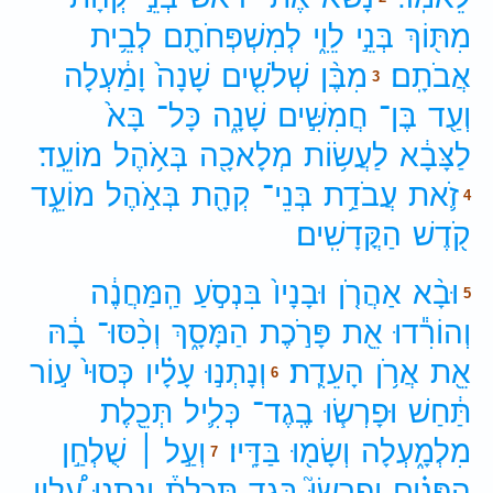
מִתּ֖וֹךְ
בְּנֵ֣י
לֵוִ֑י
לְמִשְׁפְּחֹתָ֖ם
לְבֵ֥ית
אֲבֹתָֽם׃
מִבֶּ֨ן
שְׁלֹשִׁ֤ים
שָׁנָה֙
וָמַ֔עְלָה
3
וְעַ֖ד
בֶּן־
חֲמִשִּׁ֣ים
שָׁנָ֑ה
כָּל־
בָּא֙
לַצָּבָ֔א
לַעֲשׂ֥וֹת
מְלָאכָ֖ה
בְּאֹ֥הֶל
מוֹעֵֽד׃
זֹ֛את
עֲבֹדַ֥ת
בְּנֵי־
קְהָ֖ת
בְּאֹ֣הֶל
מוֹעֵ֑ד
4
קֹ֖דֶשׁ
הַקֳּדָשִֽׁים׃
וּבָ֨א
אַהֲרֹ֤ן
וּבָנָיו֙
בִּנְסֹ֣עַ
הַֽמַּחֲנֶ֔ה
5
וְהוֹרִ֕דוּ
אֵ֖ת
פָּרֹ֣כֶת
הַמָּסָ֑ךְ
וְכִ֨סּוּ־
בָ֔הּ
אֵ֖ת
אֲרֹ֥ן
הָעֵדֻֽת׃
וְנָתְנ֣וּ
עָלָ֗יו
כְּסוּי֙
ע֣וֹר
6
תַּ֔חַשׁ
וּפָרְשׂ֧וּ
בֶֽגֶד־
כְּלִ֛יל
תְּכֵ֖לֶת
מִלְמָ֑עְלָה
וְשָׂמ֖וּ
בַּדָּֽיו׃
וְעַ֣ל ׀
שֻׁלְחַ֣ן
7
הַפָּנִ֗ים
יִפְרְשׂוּ֮
בֶּ֣גֶד
תְּכֵלֶת֒
וְנָתְנ֣וּ
עָ֠לָיו