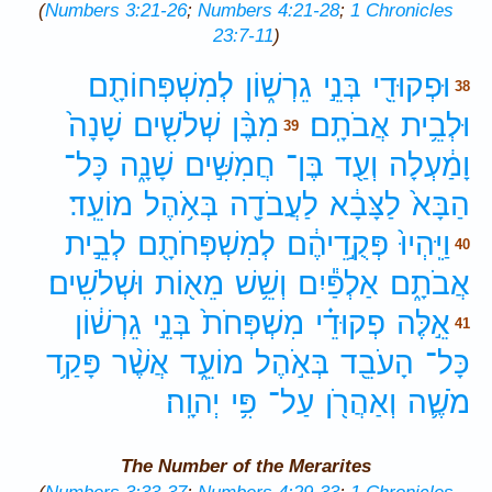
(
Numbers 3:21-26
;
Numbers 4:21-28
;
1 Chronicles
23:7-11
)
וּפְקוּדֵ֖י
בְּנֵ֣י
גֵרְשׁ֑וֹן
לְמִשְׁפְּחוֹתָ֖ם
38
וּלְבֵ֥ית
אֲבֹתָֽם׃
מִבֶּ֨ן
שְׁלֹשִׁ֤ים
שָׁנָה֙
39
וָמַ֔עְלָה
וְעַ֖ד
בֶּן־
חֲמִשִּׁ֣ים
שָׁנָ֑ה
כָּל־
הַבָּא֙
לַצָּבָ֔א
לַעֲבֹדָ֖ה
בְּאֹ֥הֶל
מוֹעֵֽד׃
וַיִּֽהְיוּ֙
פְּקֻ֣דֵיהֶ֔ם
לְמִשְׁפְּחֹתָ֖ם
לְבֵ֣ית
40
אֲבֹתָ֑ם
אַלְפַּ֕יִם
וְשֵׁ֥שׁ
מֵא֖וֹת
וּשְׁלֹשִֽׁים׃
אֵ֣לֶּה
פְקוּדֵ֗י
מִשְׁפְּחֹת֙
בְּנֵ֣י
גֵרְשׁ֔וֹן
41
כָּל־
הָעֹבֵ֖ד
בְּאֹ֣הֶל
מוֹעֵ֑ד
אֲשֶׁ֨ר
פָּקַ֥ד
מֹשֶׁ֛ה
וְאַהֲרֹ֖ן
עַל־
פִּ֥י
יְהוָֽה׃
The Number of the Merarites