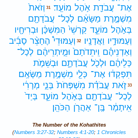
אֶת־
עֲבֹדַ֖ת
אֹ֥הֶל
מוֹעֵֽד׃
וְזֹאת֙
31
מִשְׁמֶ֣רֶת
מַשָּׂאָ֔ם
לְכָל־
עֲבֹדָתָ֖ם
בְּאֹ֣הֶל
מוֹעֵ֑ד
קַרְשֵׁי֙
הַמִּשְׁכָּ֔ן
וּבְרִיחָ֖יו
וְעַמּוּדָ֥יו
וַאֲדָנָֽיו׃
וְעַמּוּדֵי֩
הֶחָצֵ֨ר
סָבִ֜יב
32
וְאַדְנֵיהֶ֗ם
וִֽיתֵדֹתָם֙
וּמֵ֣יתְרֵיהֶ֔ם
לְכָל־
כְּלֵיהֶ֔ם
וּלְכֹ֖ל
עֲבֹדָתָ֑ם
וּבְשֵׁמֹ֣ת
תִּפְקְד֔וּ
אֶת־
כְּלֵ֖י
מִשְׁמֶ֥רֶת
מַשָּׂאָֽם׃
זֹ֣את
עֲבֹדַ֗ת
מִשְׁפְּחֹת֙
בְּנֵ֣י
מְרָרִ֔י
33
לְכָל־
עֲבֹדָתָ֖ם
בְּאֹ֣הֶל
מוֹעֵ֑ד
בְּיַד֙
אִֽיתָמָ֔ר
בֶּֽן־
אַהֲרֹ֖ן
הַכֹּהֵֽן׃
The Number of the Kohathites
(
Numbers 3:27-32
;
Numbers 4:1-20
;
1 Chronicles