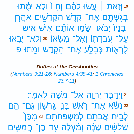
וְזֹ֣את ׀
עֲשׂ֣וּ
לָהֶ֗ם
וְחָיוּ֙
וְלֹ֣א
יָמֻ֔תוּ
19
בְּגִשְׁתָּ֖ם
אֶת־
קֹ֣דֶשׁ
הַקֳּדָשִׁ֑ים
אַהֲרֹ֤ן
וּבָנָיו֙
יָבֹ֔אוּ
וְשָׂמ֣וּ
אוֹתָ֗ם
אִ֥ישׁ
אִ֛ישׁ
עַל־
עֲבֹדָת֖וֹ
וְאֶל־
מַשָּׂאֽוֹ׃
וְלֹא־
יָבֹ֧אוּ
20
לִרְא֛וֹת
כְּבַלַּ֥ע
אֶת־
הַקֹּ֖דֶשׁ
וָמֵֽתוּ׃
פ
Duties of the Gershonites
(
Numbers 3:21-26
;
Numbers 4:38-41
;
1 Chronicles
23:7-11
)
וַיְדַבֵּ֥ר
יְהוָ֖ה
אֶל־
מֹשֶׁ֥ה
לֵּאמֹֽר׃
21
נָשֹׂ֗א
אֶת־
רֹ֛אשׁ
בְּנֵ֥י
גֵרְשׁ֖וֹן
גַּם־
הֵ֑ם
22
לְבֵ֥ית
אֲבֹתָ֖ם
לְמִשְׁפְּחֹתָֽם׃
מִבֶּן֩
23
שְׁלֹשִׁ֨ים
שָׁנָ֜ה
וָמַ֗עְלָה
עַ֛ד
בֶּן־
חֲמִשִּׁ֥ים