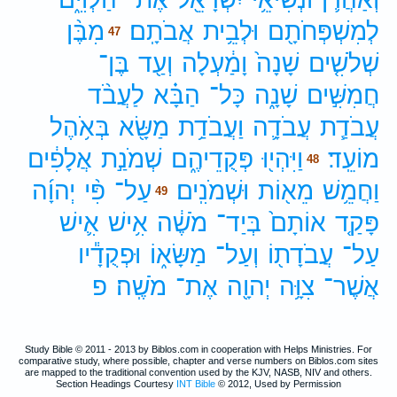
לְמִשְׁפְּחֹתָ֖ם
וּלְבֵ֥ית
אֲבֹתָֽם׃
מִבֶּ֨ן
47
שְׁלֹשִׁ֤ים
שָׁנָה֙
וָמַ֔עְלָה
וְעַ֖ד
בֶּן־
חֲמִשִּׁ֣ים
שָׁנָ֑ה
כָּל־
הַבָּ֗א
לַעֲבֹ֨ד
עֲבֹדַ֧ת
עֲבֹדָ֛ה
וַעֲבֹדַ֥ת
מַשָּׂ֖א
בְּאֹ֥הֶל
מוֹעֵֽד׃
וַיִּהְי֖וּ
פְּקֻדֵיהֶ֑ם
שְׁמֹנַ֣ת
אֲלָפִ֔ים
48
וַחֲמֵ֥שׁ
מֵא֖וֹת
וּשְׁמֹנִֽים׃
עַל־
פִּ֨י
יְהוָ֜ה
49
פָּקַ֤ד
אוֹתָם֙
בְּיַד־
מֹשֶׁ֔ה
אִ֥ישׁ
אִ֛ישׁ
עַל־
עֲבֹדָת֖וֹ
וְעַל־
מַשָּׂא֑וֹ
וּפְקֻדָ֕יו
אֲשֶׁר־
צִוָּ֥ה
יְהוָ֖ה
אֶת־
מֹשֶֽׁה׃
פ
Study Bible © 2011 - 2013 by Biblos.com in cooperation with Helps Ministries. For
comparative study, where possible, chapter and verse numbers on Biblos.com sites
are mapped to the traditional convention used by the KJV, NASB, NIV and others.
Section Headings Courtesy
INT Bible
© 2012, Used by Permission