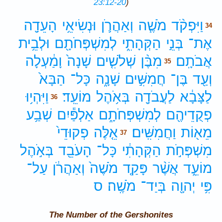
23:12-20
)
וַיִּפְקֹ֨ד
מֹשֶׁ֧ה
וְאַהֲרֹ֛ן
וּנְשִׂיאֵ֥י
הָעֵדָ֖ה
34
אֶת־
בְּנֵ֣י
הַקְּהָתִ֑י
לְמִשְׁפְּחֹתָ֖ם
וּלְבֵ֥ית
אֲבֹתָֽם׃
מִבֶּ֨ן
שְׁלֹשִׁ֤ים
שָׁנָה֙
וָמַ֔עְלָה
35
וְעַ֖ד
בֶּן־
חֲמִשִּׁ֣ים
שָׁנָ֑ה
כָּל־
הַבָּא֙
לַצָּבָ֔א
לַעֲבֹדָ֖ה
בְּאֹ֥הֶל
מוֹעֵֽד׃
וַיִּהְי֥וּ
36
פְקֻדֵיהֶ֖ם
לְמִשְׁפְּחֹתָ֑ם
אַלְפַּ֕יִם
שְׁבַ֥ע
מֵא֖וֹת
וַחֲמִשִּֽׁים׃
אֵ֤לֶּה
פְקוּדֵי֙
37
מִשְׁפְּחֹ֣ת
הַקְּהָתִ֔י
כָּל־
הָעֹבֵ֖ד
בְּאֹ֣הֶל
מוֹעֵ֑ד
אֲשֶׁ֨ר
פָּקַ֤ד
מֹשֶׁה֙
וְאַהֲרֹ֔ן
עַל־
פִּ֥י
יְהוָ֖ה
בְּיַד־
מֹשֶֽׁה׃
ס
The Number of the Gershonites