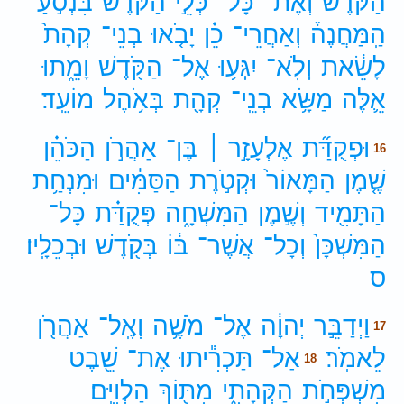
הַקֹּ֜דֶשׁ
וְאֶת־
כָּל־
כְּלֵ֣י
הַקֹּדֶשׁ֮
בִּנְסֹ֣עַ
הַֽמַּחֲנֶה֒
וְאַחֲרֵי־
כֵ֗ן
יָבֹ֤אוּ
בְנֵי־
קְהָת֙
לָשֵׂ֔את
וְלֹֽא־
יִגְּע֥וּ
אֶל־
הַקֹּ֖דֶשׁ
וָמֵ֑תוּ
אֵ֛לֶּה
מַשָּׂ֥א
בְנֵֽי־
קְהָ֖ת
בְּאֹ֥הֶל
מוֹעֵֽד׃
וּפְקֻדַּ֞ת
אֶלְעָזָ֣ר ׀
בֶּן־
אַהֲרֹ֣ן
הַכֹּהֵ֗ן
16
שֶׁ֤מֶן
הַמָּאוֹר֙
וּקְטֹ֣רֶת
הַסַּמִּ֔ים
וּמִנְחַ֥ת
הַתָּמִ֖יד
וְשֶׁ֣מֶן
הַמִּשְׁחָ֑ה
פְּקֻדַּ֗ת
כָּל־
הַמִּשְׁכָּן֙
וְכָל־
אֲשֶׁר־
בּ֔וֹ
בְּקֹ֖דֶשׁ
וּבְכֵלָֽיו׃
ס
וַיְדַבֵּ֣ר
יְהוָ֔ה
אֶל־
מֹשֶׁ֥ה
וְאֶֽל־
אַהֲרֹ֖ן
17
לֵאמֹֽר׃
אַל־
תַּכְרִ֕יתוּ
אֶת־
שֵׁ֖בֶט
18
מִשְׁפְּחֹ֣ת
הַקְּהָתִ֑י
מִתּ֖וֹךְ
הַלְוִיִּֽם׃