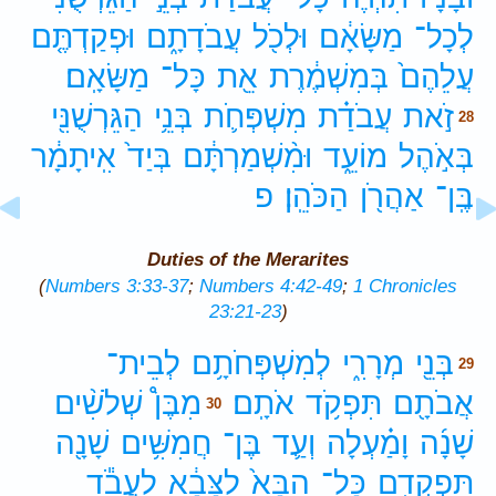
לְכָל־
מַשָּׂאָ֔ם
וּלְכֹ֖ל
עֲבֹדָתָ֑ם
וּפְקַדְתֶּ֤ם
עֲלֵהֶם֙
בְּמִשְׁמֶ֔רֶת
אֵ֖ת
כָּל־
מַשָּׂאָֽם׃
זֹ֣את
עֲבֹדַ֗ת
מִשְׁפְּחֹ֛ת
בְּנֵ֥י
הַגֵּרְשֻׁנִּ֖י
28
בְּאֹ֣הֶל
מוֹעֵ֑ד
וּמִ֨שְׁמַרְתָּ֔ם
בְּיַד֙
אִֽיתָמָ֔ר
בֶּֽן־
אַהֲרֹ֖ן
הַכֹּהֵֽן׃
פ
Duties of the Merarites
(
Numbers 3:33-37
;
Numbers 4:42-49
;
1 Chronicles
23:21-23
)
בְּנֵ֖י
מְרָרִ֑י
לְמִשְׁפְּחֹתָ֥ם
לְבֵית־
29
אֲבֹתָ֖ם
תִּפְקֹ֥ד
אֹתָֽם׃
מִבֶּן֩
שְׁלֹשִׁ֨ים
30
שָׁנָ֜ה
וָמַ֗עְלָה
וְעַ֛ד
בֶּן־
חֲמִשִּׁ֥ים
שָׁנָ֖ה
תִּפְקְדֵ֑ם
כָּל־
הַבָּא֙
לַצָּבָ֔א
לַעֲבֹ֕ד