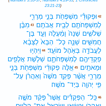
(
Numbers 3:33-37
;
Numbers 4:29-33
;
1 Chronicles
23:21-23
)
וּפְקוּדֵ֕י
מִשְׁפְּחֹ֖ת
בְּנֵ֣י
מְרָרִ֑י
42
לְמִשְׁפְּחֹתָ֖ם
לְבֵ֥ית
אֲבֹתָֽם׃
מִבֶּ֨ן
43
שְׁלֹשִׁ֤ים
שָׁנָה֙
וָמַ֔עְלָה
וְעַ֖ד
בֶּן־
חֲמִשִּׁ֣ים
שָׁנָ֑ה
כָּל־
הַבָּא֙
לַצָּבָ֔א
לַעֲבֹדָ֖ה
בְּאֹ֥הֶל
מוֹעֵֽד׃
וַיִּהְי֥וּ
44
פְקֻדֵיהֶ֖ם
לְמִשְׁפְּחֹתָ֑ם
שְׁלֹ֥שֶׁת
אֲלָפִ֖ים
וּמָאתָֽיִם׃
אֵ֣לֶּה
פְקוּדֵ֔י
מִשְׁפְּחֹ֖ת
בְּנֵ֣י
45
מְרָרִ֑י
אֲשֶׁ֨ר
פָּקַ֤ד
מֹשֶׁה֙
וְאַהֲרֹ֔ן
עַל־
פִּ֥י
יְהוָ֖ה
בְּיַד־
מֹשֶֽׁה׃
כָּֽל־
הַפְּקֻדִ֡ים
אֲשֶׁר֩
פָּקַ֨ד
מֹשֶׁ֧ה
46
וְאַהֲרֹ֛ן
וּנְשִׂיאֵ֥י
יִשְׂרָאֵ֖ל
אֶת־
הַלְוִיִּ֑ם