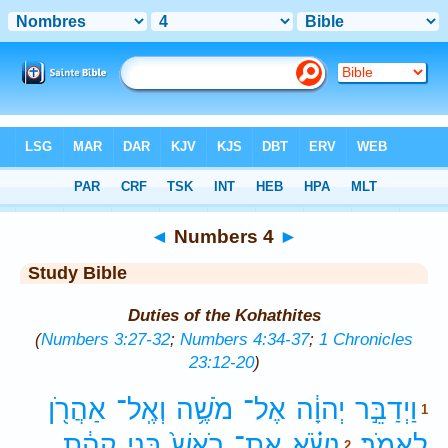
Bible
>
Study Bible
> Numbers 4
◄
Numbers 4
►
Study Bible
Duties of the Kohathites
(
Numbers 3:27-32
;
Numbers 4:34-37
;
1 Chronicles
23:12-20
)
וַיְדַבֵּ֣ר
יְהוָ֔ה
אֶל־
מֹשֶׁ֥ה
וְאֶֽל־
אַהֲרֹ֖ן
1
לֵאמֹֽר׃
נָשֹׂ֗א
אֶת־
רֹאשׁ֙
בְּנֵ֣י
קְהָ֔ת
2