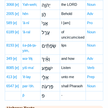
3068
[e]
Yah-weh;
יְהוָ֑ה
the LORD
Noun
2005
[e]
hên
הֵ֤ן
Behold
Adv
589
[e]
’ă-nî
אֲנִי֙
I [am]
Pro
6189
[e]
‘ă-ral
עֲרַ֣ל
of
Noun
uncircumcised
8193
[e]
śə-p̄ā-ṯa-
שְׂפָתַ֔יִם
lips
Noun
yim,
349
[e]
wə-’êḵ
וְאֵ֕יךְ
and how
Adv
8085
[e]
yiš-ma‘
יִשְׁמַ֥ע
Listen
Verb
413
[e]
’ê-lay
אֵלַ֖י
unto me
Prep
6547
[e]
par-‘ōh.
פַּרְעֹֽה׃
shall Pharaoh
Noun
p̄
פ
-