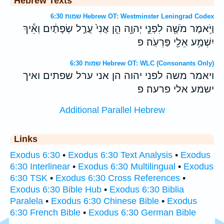
Hebrew Texts
שמות 6:30 Hebrew OT: Westminster Leningrad Codex
וַיֹּ֥אמֶר מֹשֶׁ֖ה לִפְנֵ֣י יְהוָ֑ה הֵ֤ן אֲנִי֙ עֲרַ֣ל שְׂפָתַ֔יִם וְאֵ֕יךְ
יִשְׁמַ֥ע אֵלַ֖י פַּרְעֹֽה׃ פ
שמות 6:30 Hebrew OT: WLC (Consonants Only)
ויאמר משה לפני יהוה הן אני ערל שפתים ואיך
ישמע אלי פרעה׃ פ
Additional Parallel Hebrew
Links
Exodus 6:30
•
Exodus 6:30 Text Analysis
•
Exodus
6:30 Interlinear
•
Exodus 6:30 Multilingual
•
Exodus
6:30 TSK
•
Exodus 6:30 Cross References
•
Exodus 6:30 Bible Hub
•
Exodus 6:30 Biblia
Paralela
•
Exodus 6:30 Chinese Bible
•
Exodus
6:30 French Bible
•
Exodus 6:30 German Bible