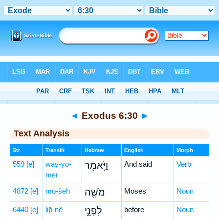
Bible
>
Hebrew
> Exodus 6:30
◄
Exodus 6:30
►
Text Analysis
Str
Translit
Hebrew
English
Morph
559
[e]
way-yō-
וַיֹּ֥אמֶר
And said
Verb
mer
4872
[e]
mō-šeh
מֹשֶׁ֖ה
Moses
Noun
6440
[e]
lip̄-nê
לִפְנֵ֣י
before
Noun