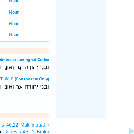
Noun
Noun
Noun
Noun
 OT: Westminster Leningrad Codex
וּבְנֵ֣י יְהוּדָ֗ה עֵ֧ר וְאֹונָ֛ן ו
 Hebrew OT: WLC (Consonants Only)
ובני יהודה ער ואונן 
s 46:12 Multilingual
•
•
Genesis 46:12 Biblia