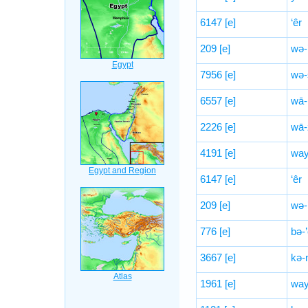
6147
[e]
‘êr
209
[e]
wə-
7956
[e]
wə-
6557
[e]
wā-
2226
[e]
wā-
4191
[e]
way
6147
[e]
‘êr
209
[e]
wə-
776
[e]
bə-
3667
[e]
kə-
1961
[e]
way