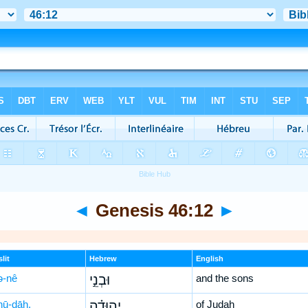
◄
Genesis 46:12
►
lit
Hebrew
English
ə-nê
וּבְנֵ֣י
and the sons
hū-ḏāh,
יְהוּדָ֗ה
of Judah