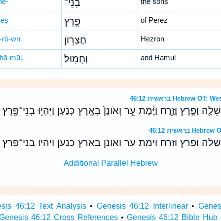
nê-
בְנֵי־
the sons
reṣ
פֶ֖רֶץ
of Perez
-rō-wn
חֶצְר֥וֹן
Hezron
ḥā-mūl.
וְחָמֽוּל׃
and Hamul
בראשית 46:12 Hebrew
ְשֵׁלָ֖ה וָפֶ֣רֶץ וָזָ֑רַח וַיָּ֨מָת עֵ֤ר וְאֹונָן֙ בְּאֶ֣רֶץ כְּנַ֔עַן וַיִּהְי֥וּ בְנֵי־פֶ֖רֶץ
בראשית 46:12
ושלה ופרץ וזרח וימת ער ואונן בארץ כנען ויהיו בני־פרץ ח
Additional Parallel Hebrew
sis 46:12 Text Analysis
•
Genesis 46:12 Interlinear
•
Genesi
Genesis 46:12 Cross References
•
Genesis 46:12 Bible Hub