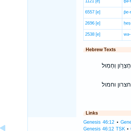
1121
[e]
ḇə-
6557
[e]
p̄e-
2696
[e]
ḥeṣ
2538
[e]
wə-
Hebrew Texts
 חֶצְרֹ֥ון וְחָמֽוּל׃
צרון וחמול׃
Links
Genesis 46:12
•
Gene
Genesis 46:12 TSK
•