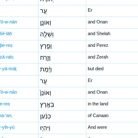
עֵ֧ר
Er
’ō-w-nān
וְאוֹנָ֛ן
and Onan
šê-lāh
וְשֵׁלָ֖ה
and Shelah
p̄e-reṣ
וָפֶ֣רֶץ
and Perez
zā-raḥ;
וָזָ֑רַח
and Zerah
-yā-māṯ
וַיָּ֨מָת
but died
עֵ֤ר
Er
’ō-w-nān
וְאוֹנָן֙
and Onan
’e-reṣ
בְּאֶ֣רֶץ
in the land
na-‘an,
כְּנַ֔עַן
of Canaan
-yih-yū
וַיִּהְי֥וּ
And were