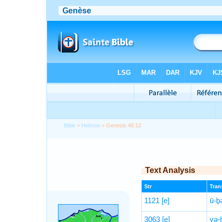
Bible
>
Hebrew
> Genesis 46:12
Text Analysis
Str
Trans
1121
[e]
ū-ḇ
3063
[e]
yə-