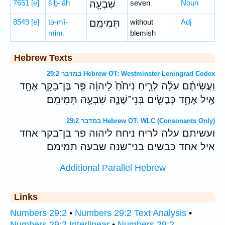
7651
[e]
šiḇ-‘āh
שִׁבְעָ֖ה
seven
Noun
8549
[e]
tə-mî-
תְּמִימִֽם׃
without
Adj
mim.
blemish
Hebrew Texts
במדבר 29:2 Hebrew OT: Westminster Leningrad Codex
וַעֲשִׂיתֶ֨ם עֹלָ֜ה לְרֵ֤יחַ נִיחֹ֙חַ֙ לַֽיהוָ֔ה פַּ֧ר בֶּן־בָּקָ֛ר אֶחָ֖ד
אַ֣יִל אֶחָ֑ד כְּבָשִׂ֧ים בְּנֵי־שָׁנָ֛ה שִׁבְעָ֖ה תְּמִימִֽם׃
במדבר 29:2 Hebrew OT: WLC (Consonants Only)
ועשיתם עלה לריח ניחח ליהוה פר בן־בקר אחד
איל אחד כבשים בני־שנה שבעה תמימם׃
Additional Parallel Hebrew
Links
Numbers 29:2
•
Numbers 29:2 Text Analysis
•
Numbers 29:2 Interlinear
•
Numbers 29:2