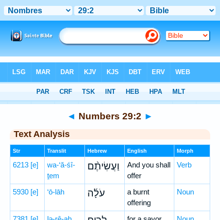
Bible
>
Hebrew
> Numbers 29:2
◄
Numbers 29:2
►
Text Analysis
Str
Translit
Hebrew
English
Morph
6213
[e]
wa-‘ă-śî-
וַעֲשִׂיתֶ֨ם
And you shall
Verb
ṯem
offer
5930
[e]
‘ō-lāh
עֹלָ֜ה
a burnt
Noun
offering
7381
[e]
lə-rê-aḥ
for a savor
Noun