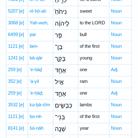
לְרֵ֤יחַ
5207
[e]
nî-ḥō-aḥ
נִיחֹ֙חַ֙
sweet
Noun
3068
[e]
Yah-weh,
לַֽיהוָ֔ה
to the LORD
Noun
6499
[e]
par
פַּ֧ר
bull
Noun
1121
[e]
ben-
בֶּן־
of the first
Noun
1241
[e]
bā-qār
בָּקָ֛ר
young
Noun
259
[e]
’e-ḥāḏ
אֶחָ֖ד
one
Adj
352
[e]
’a-yil
אַ֣יִל
ram
Noun
259
[e]
’e-ḥāḏ;
אֶחָ֑ד
one
Adj
3532
[e]
kə-ḇā-śîm
כְּבָשִׂ֧ים
lambs
Noun
1121
[e]
bə-nê-
בְּנֵי־
of the first
Noun
8141
[e]
šā-nāh
שָׁנָ֛ה
year
Noun