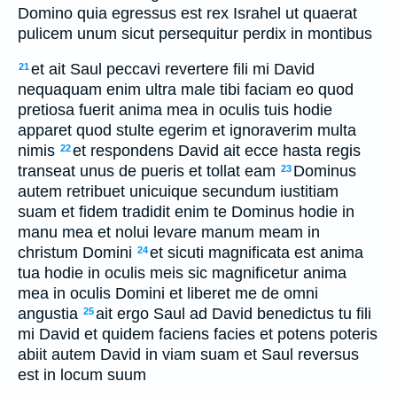
Domino quia egressus est rex Israhel ut quaerat
pulicem unum sicut persequitur perdix in montibus
et ait Saul peccavi revertere fili mi David
21
nequaquam enim ultra male tibi faciam eo quod
pretiosa fuerit anima mea in oculis tuis hodie
apparet quod stulte egerim et ignoraverim multa
nimis
et respondens David ait ecce hasta regis
22
transeat unus de pueris et tollat eam
Dominus
23
autem retribuet unicuique secundum iustitiam
suam et fidem tradidit enim te Dominus hodie in
manu mea et nolui levare manum meam in
christum Domini
et sicuti magnificata est anima
24
tua hodie in oculis meis sic magnificetur anima
mea in oculis Domini et liberet me de omni
angustia
ait ergo Saul ad David benedictus tu fili
25
mi David et quidem faciens facies et potens poteris
abiit autem David in viam suam et Saul reversus
est in locum suum