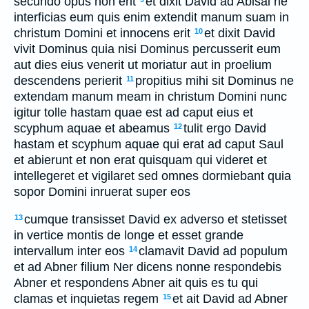
secundo opus non erit
et dixit David ad Abisai ne
interficias eum quis enim extendit manum suam in
christum Domini et innocens erit
et dixit David
10
vivit Dominus quia nisi Dominus percusserit eum
aut dies eius venerit ut moriatur aut in proelium
descendens perierit
propitius mihi sit Dominus ne
11
extendam manum meam in christum Domini nunc
igitur tolle hastam quae est ad caput eius et
scyphum aquae et abeamus
tulit ergo David
12
hastam et scyphum aquae qui erat ad caput Saul
et abierunt et non erat quisquam qui videret et
intellegeret et vigilaret sed omnes dormiebant quia
sopor Domini inruerat super eos
cumque transisset David ex adverso et stetisset
13
in vertice montis de longe et esset grande
intervallum inter eos
clamavit David ad populum
14
et ad Abner filium Ner dicens nonne respondebis
Abner et respondens Abner ait quis es tu qui
clamas et inquietas regem
et ait David ad Abner
15