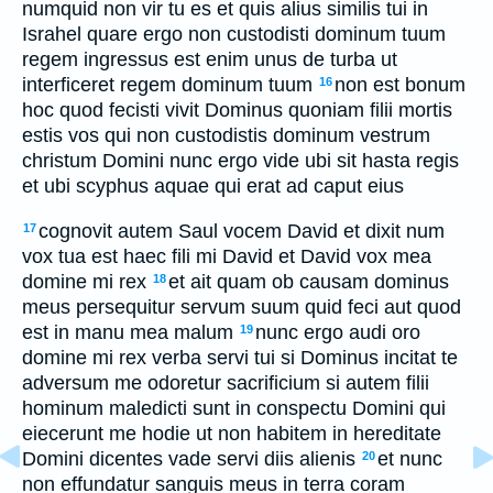
numquid non vir tu es et quis alius similis tui in
Israhel quare ergo non custodisti dominum tuum
regem ingressus est enim unus de turba ut
interficeret regem dominum tuum
non est bonum
16
hoc quod fecisti vivit Dominus quoniam filii mortis
estis vos qui non custodistis dominum vestrum
christum Domini nunc ergo vide ubi sit hasta regis
et ubi scyphus aquae qui erat ad caput eius
cognovit autem Saul vocem David et dixit num
17
vox tua est haec fili mi David et David vox mea
domine mi rex
et ait quam ob causam dominus
18
meus persequitur servum suum quid feci aut quod
est in manu mea malum
nunc ergo audi oro
19
domine mi rex verba servi tui si Dominus incitat te
adversum me odoretur sacrificium si autem filii
hominum maledicti sunt in conspectu Domini qui
eiecerunt me hodie ut non habitem in hereditate
Domini dicentes vade servi diis alienis
et nunc
20
non effundatur sanguis meus in terra coram