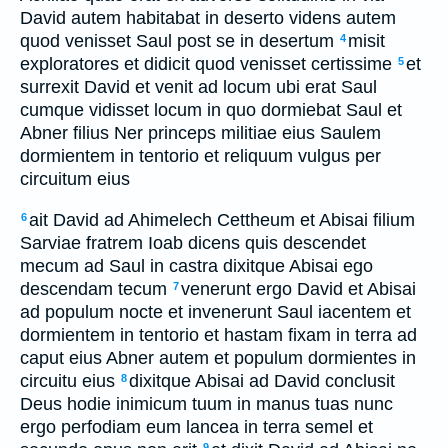
David autem habitabat in deserto videns autem
quod venisset Saul post se in desertum
misit
4
exploratores et didicit quod venisset certissime
et
5
surrexit David et venit ad locum ubi erat Saul
cumque vidisset locum in quo dormiebat Saul et
Abner filius Ner princeps militiae eius Saulem
dormientem in tentorio et reliquum vulgus per
circuitum eius
ait David ad Ahimelech Cettheum et Abisai filium
6
Sarviae fratrem Ioab dicens quis descendet
mecum ad Saul in castra dixitque Abisai ego
descendam tecum
venerunt ergo David et Abisai
7
ad populum nocte et invenerunt Saul iacentem et
dormientem in tentorio et hastam fixam in terra ad
caput eius Abner autem et populum dormientes in
circuitu eius
dixitque Abisai ad David conclusit
8
Deus hodie inimicum tuum in manus tuas nunc
ergo perfodiam eum lancea in terra semel et
9