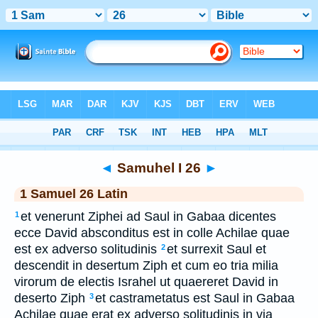
Bible
>
Latin
> Samuhel I 26
◄
Samuhel I 26
►
1 Samuel 26 Latin
et venerunt Ziphei ad Saul in Gabaa dicentes
1
ecce David absconditus est in colle Achilae quae
est ex adverso solitudinis
et surrexit Saul et
2
descendit in desertum Ziph et cum eo tria milia
virorum de electis Israhel ut quaereret David in
deserto Ziph
et castrametatus est Saul in Gabaa
3
Achilae quae erat ex adverso solitudinis in via