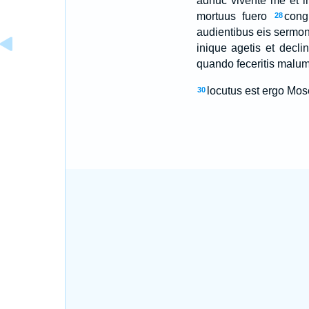
adhuc vivente me et 
mortuus fuero
cong
28
audientibus eis sermon
inique agetis et decl
quando feceritis malum
locutus est ergo Mos
30