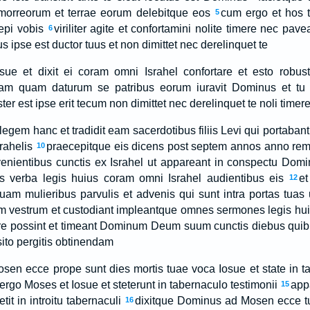
orreorum et terrae eorum delebitque eos
cum ergo et hos tr
5
cepi vobis
viriliter agite et confortamini nolite timere nec pa
6
ipse est ductor tuus et non dimittet nec derelinquet te
ue et dixit ei coram omni Israhel confortare et esto robus
ram quam daturum se patribus eorum iuravit Dominus et tu 
er est ipse erit tecum non dimittet nec derelinquet te noli time
 legem hanc et tradidit eam sacerdotibus filiis Levi qui portaba
rahelis
praecepitque eis dicens post septem annos anno remi
10
enientibus cunctis ex Israhel ut appareant in conspectu Domi
s verba legis huius coram omni Israhel audientibus eis
e
12
uam mulieribus parvulis et advenis qui sunt intra portas tuas 
vestrum et custodiant impleantque omnes sermones legis hu
re possint et timeant Dominum Deum suum cunctis diebus quibu
ito pergitis obtinendam
sen ecce prope sunt dies mortis tuae voca Iosue et state in ta
ergo Moses et Iosue et steterunt in tabernaculo testimonii
app
15
it in introitu tabernaculi
dixitque Dominus ad Mosen ecce t
16