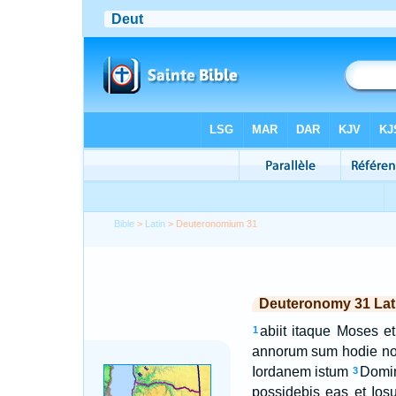
Bible
>
Latin
> Deuteronomium 31
Deuteronomy 31 Lat
abiit itaque Moses e
1
annorum sum hodie non 
Iordanem istum
Domin
3
possidebis eas et Iosu