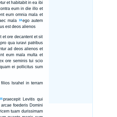
ur et habitabit in ea ibi
ontra eum in die illo et
ent eum omnia mala et
haec mala
ego autem
18
us est deos alienos
 et ore decantent et sit
pro qua iuravi patribus
ntur ad deos alienos et
int eum mala multa et
ex ore seminis tui scio
quam ei pollicitus sum
filios Israhel in terram
praecepit Levitis qui
25
re arcae foederis Domini
rvicem tuam durissimam