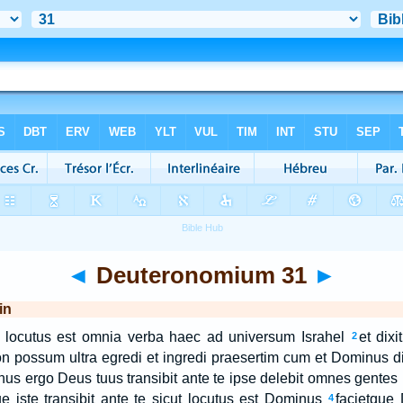
◄
Deuteronomium 31
►
in
t locutus est omnia verba haec ad universum Israhel
et dix
2
possum ultra egredi et ingredi praesertim cum et Dominus dix
us ergo Deus tuus transibit ante te ipse delebit omnes gentes 
e iste transibit ante te sicut locutus est Dominus
facietque 
4