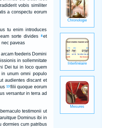
adiderit vobis similiter
veatis a conspectu eorum
tus tu enim introduces
eam sorte divides
et
8
re nec paveas
nt arcam foederis Domini
ssionis in sollemnitate
ni Dei tui in loco quem
t in unum omni populo
ut audientes discant et
ius
filii quoque eorum
13
s versantur in terra ad
bernaculo testimonii ut
aruitque Dominus ibi in
u dormies cum patribus