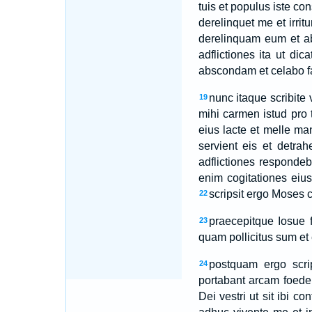
tuis et populus iste con
derelinquet me et irri
derelinquam eum et a
adflictiones ita ut d
abscondam et celabo fa
nunc itaque scribite 
19
mihi carmen istud pro t
eius lacte et melle ma
servient eis et detra
adflictiones respondeb
enim cogitationes eiu
scripsit ergo Moses c
22
praecepitque Iosue f
23
quam pollicitus sum et
postquam ergo scri
24
portabant arcam foede
Dei vestri ut sit ibi co