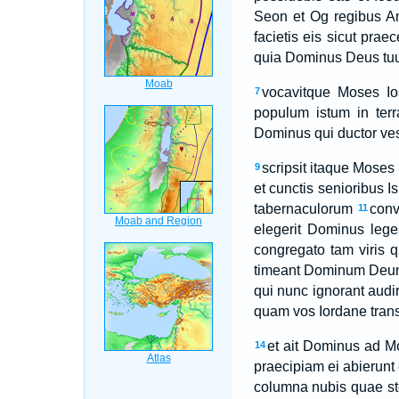
Seon et Og regibus Am
facietis eis sicut prae
quia Dominus Deus tuus 
vocavitque Moses Ios
7
populum istum in ter
Dominus qui ductor vest
scripsit itaque Moses
9
et cunctis senioribus Is
tabernaculorum
conv
11
elegerit Dominus lege
congregato tam viris q
timeant Dominum Deum 
qui nunc ignorant audi
quam vos Iordane trans
et ait Dominus ad Mo
14
praecipiam ei abierunt 
columna nubis quae stet