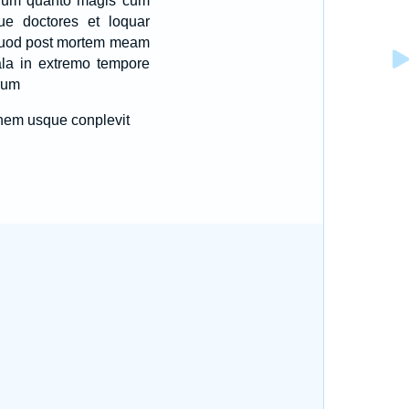
inum quanto magis cum
e doctores et loquar
quod post mortem meam
ala in extremo tempore
rum
inem usque conplevit