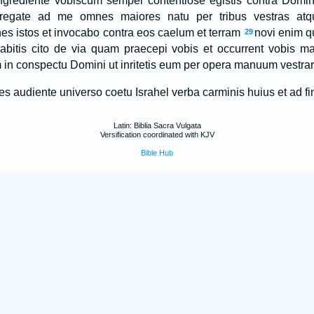
ingrediente vobiscum semper contentiose egistis contra Dom
regate ad me omnes maiores natu per tribus vestras atqu
es istos et invocabo contra eos caelum et terram
novi enim 
29
inabitis cito de via quam praecepi vobis et occurrent vobis m
 in conspectu Domini ut inritetis eum per opera manuum vestra
es audiente universo coetu Israhel verba carminis huius et ad f
Latin: Biblia Sacra Vulgata
Versification coordinated with KJV
Bible Hub