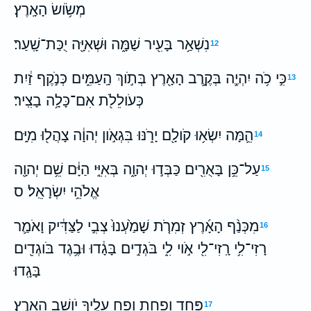
מְשֹׂ֥ושׂ הָאָֽרֶץ׃
נִשְׁאַ֥ר בָּעִ֖יר שַׁמָּ֑ה וּשְׁאִיָּ֖ה יֻכַּת־שָֽׁעַר׃
12
כִּ֣י כֹ֥ה יִהְיֶ֛ה בְּקֶ֥רֶב הָאָ֖רֶץ בְּתֹ֣וךְ הָֽעַמִּ֑ים כְּנֹ֣קֶף זַ֔יִת
13
כְּעֹולֵלֹ֖ת אִם־כָּלָ֥ה בָצִֽיר׃
הֵ֛מָּה יִשְׂא֥וּ קֹולָ֖ם יָרֹ֑נּוּ בִּגְאֹ֣ון יְהוָ֔ה צָהֲל֖וּ מִיָּֽם׃
14
עַל־כֵּ֥ן בָּאֻרִ֖ים כַּבְּד֣וּ יְהוָ֑ה בְּאִיֵּ֣י הַיָּ֔ם שֵׁ֥ם יְהוָ֖ה
15
אֱלֹהֵ֥י יִשְׂרָאֵֽל׃ ס
מִכְּנַ֨ף הָאָ֜רֶץ זְמִרֹ֤ת שָׁמַ֙עְנוּ֙ צְבִ֣י לַצַּדִּ֔יק וָאֹמַ֛ר
16
רָזִי־לִ֥י רָֽזִי־לִ֖י אֹ֣וי לִ֑י בֹּגְדִ֣ים בָּגָ֔דוּ וּבֶ֥גֶד בֹּוגְדִ֖ים
בָּגָֽדוּ׃
פַּ֥חַד וָפַ֖חַת וָפָ֑ח עָלֶ֖יךָ יֹושֵׁ֥ב הָאָֽרֶץ׃
17