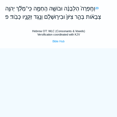
וְחָֽפְרָה֙ הַלְּבָנָ֔ה וּבֹושָׁ֖ה הַֽחַמָּ֑ה כִּֽי־מָלַ֞ךְ יְהוָ֣ה
23
צְבָאֹ֗ות בְּהַ֤ר צִיֹּון֙ וּבִיר֣וּשָׁלִַ֔ם וְנֶ֥גֶד זְקֵנָ֖יו כָּבֹֽוד׃ פ
Hebrew OT: WLC (Consonants & Vowels)
Versification coordinated with KJV
Bible Hub