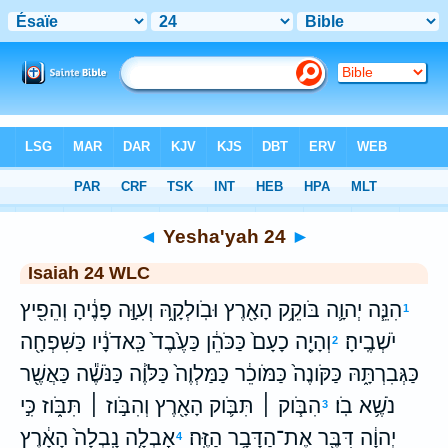
Bible
>
WLC
> Yesha'yah 24
◄
Yesha'yah 24
►
Isaiah 24 WLC
הִנֵּ֧ה יְהוָ֛ה בֹּוקֵ֥ק הָאָ֖רֶץ וּבֹֽולְקָ֑הּ וְעִוָּ֣ה פָנֶ֔יהָ וְהֵפִ֖יץ
1
יֹשְׁבֶֽיהָ׃
וְהָיָ֤ה כָעָם֙ כַּכֹּהֵ֔ן כַּעֶ֙בֶד֙ כַּֽאדֹנָ֔יו כַּשִּׁפְחָ֖ה
2
כַּגְּבִרְתָּ֑הּ כַּקֹּונֶה֙ כַּמֹּוכֵ֔ר כַּמַּלְוֶה֙ כַּלֹּוֶ֔ה כַּנֹּשֶׁ֕ה כַּאֲשֶׁ֖ר
נֹשֶׁ֥א בֹֽו׃
הִבֹּ֧וק ׀ תִּבֹּ֛וק הָאָ֖רֶץ וְהִבֹּ֣וז ׀ תִּבֹּ֑וז כִּ֣י
3
יְהוָ֔ה דִּבֶּ֖ר אֶת־הַדָּבָ֥ר הַזֶּֽה׃
אָבְלָ֤ה נָֽבְלָה֙ הָאָ֔רֶץ
4