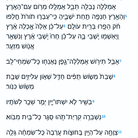
אֻמְלְלָ֥ה נָבְלָ֖ה תֵּבֵ֑ל אֻמְלָ֖לוּ מְרֹ֥ום עַם־הָאָֽרֶץ׃
וְהָאָ֥רֶץ חָנְפָ֖ה תַּ֣חַת יֹשְׁבֶ֑יהָ כִּֽי־עָבְר֤וּ תֹורֹת֙ חָ֣לְפוּ
5
חֹ֔ק הֵפֵ֖רוּ בְּרִ֥ית עֹולָֽם׃
עַל־כֵּ֗ן אָלָה֙ אָ֣כְלָה אֶ֔רֶץ
6
וַֽיֶּאְשְׁמ֖וּ יֹ֣שְׁבֵי בָ֑הּ עַל־כֵּ֗ן חָרוּ֙ יֹ֣שְׁבֵי אֶ֔רֶץ וְנִשְׁאַ֥ר
אֱנֹ֖ושׁ מִזְעָֽר׃
אָבַ֥ל תִּירֹ֖ושׁ אֻמְלְלָה־גָ֑פֶן נֶאֶנְח֖וּ כָּל־שִׂמְחֵי־לֵֽב׃
7
שָׁבַת֙ מְשֹׂ֣ושׂ תֻּפִּ֔ים חָדַ֖ל שְׁאֹ֣ון עַלִּיזִ֑ים שָׁבַ֖ת
8
מְשֹׂ֥ושׂ כִּנֹּֽור׃
בַּשִּׁ֖יר לֹ֣א יִשְׁתּוּ־יָ֑יִן יֵמַ֥ר שֵׁכָ֖ר לְשֹׁתָֽיו׃
9
נִשְׁבְּרָ֖ה קִרְיַת־תֹּ֑הוּ סֻגַּ֥ר כָּל־בַּ֖יִת מִבֹּֽוא׃
10
צְוָחָ֥ה עַל־הַיַּ֖יִן בַּֽחוּצֹ֑ות עָֽרְבָה֙ כָּל־שִׂמְחָ֔ה גָּלָ֖ה
11