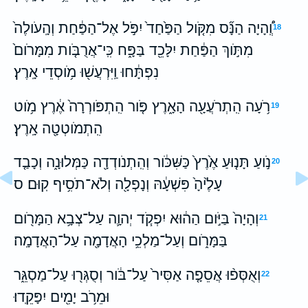
וְֽ֠הָיָה הַנָּ֞ס מִקֹּ֤ול הַפַּ֙חַד֙ יִפֹּ֣ל אֶל־הַפַּ֔חַת וְהָֽעֹולֶה֙
18
מִתֹּ֣וךְ הַפַּ֔חַת יִלָּכֵ֖ד בַּפָּ֑ח כִּֽי־אֲרֻבֹּ֤ות מִמָּרֹום֙
נִפְתָּ֔חוּ וַֽיִּרְעֲשׁ֖וּ מֹ֥וסְדֵי אָֽרֶץ׃
רֹ֥עָה הִֽתְרֹעֲעָ֖ה הָאָ֑רֶץ פֹּ֤ור הִֽתְפֹּורְרָה֙ אֶ֔רֶץ מֹ֥וט
19
הִֽתְמֹוטְטָ֖ה אָֽרֶץ׃
נֹ֣ועַ תָּנ֤וּעַ אֶ֙רֶץ֙ כַּשִּׁכֹּ֔ור וְהִֽתְנֹודְדָ֖ה כַּמְּלוּנָ֑ה וְכָבַ֤ד
20
עָלֶ֙יהָ֙ פִּשְׁעָ֔הּ וְנָפְלָ֖ה וְלֹא־תֹסִ֥יף קֽוּם׃ ס
וְהָיָה֙ בַּיֹּ֣ום הַה֔וּא יִפְקֹ֧ד יְהוָ֛ה עַל־צְבָ֥א הַמָּרֹ֖ום
21
בַּמָּרֹ֑ום וְעַל־מַלְכֵ֥י הָאֲדָמָ֖ה עַל־הָאֲדָמָֽה׃
וְאֻסְּפ֨וּ אֲסֵפָ֤ה אַסִּיר֙ עַל־בֹּ֔ור וְסֻגְּר֖וּ עַל־מַסְגֵּ֑ר
22
וּמֵרֹ֥ב יָמִ֖ים יִפָּקֵֽדוּ׃