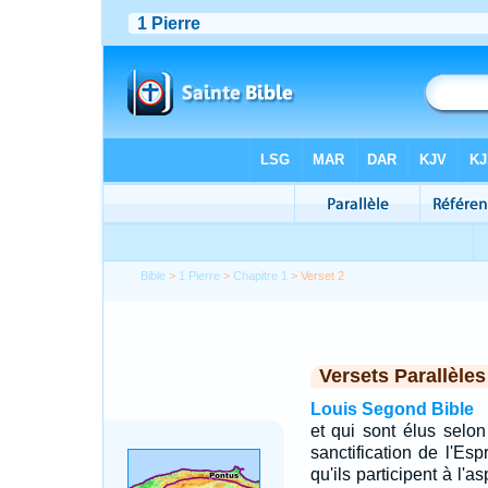
Bible
>
1 Pierre
>
Chapitre 1
> Verset 2
Versets Parallèles
Louis Segond Bible
et qui sont élus selo
sanctification de l'Esp
qu'ils participent à l'