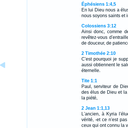
Éphésiens 1:4,5
En lui Dieu nous a élu
nous soyons saints et 
Colossiens 3:12
Ainsi donc, comme de
revêtez-vous d'entraill
de douceur, de patienc
2 Timothée 2:10
C'est pourquoi je supp
aussi obtiennent le sal
éternelle.
Tite 1:1
Paul, serviteur de Die
des élus de Dieu et la
la piété,
2 Jean 1:1,13
L'ancien, à Kyria l'él
vérité, -et ce n'est pa
ceux qui ont connu la v