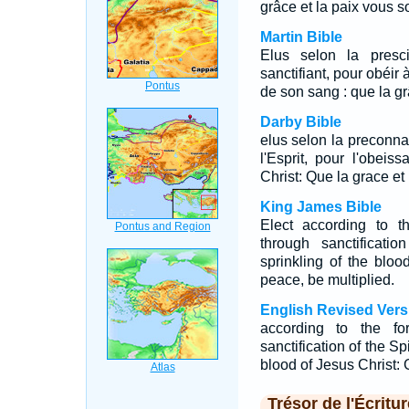
grâce et la paix vous so
Martin Bible
Elus selon la presc
sanctifiant, pour obéir 
de son sang : que la gr
Darby Bible
elus selon la preconna
l'Esprit, pour l'obei
Christ: Que la grace et 
King James Bible
Elect according to t
through sanctificati
sprinkling of the blo
peace, be multiplied.
English Revised Vers
according to the fo
sanctification of the Sp
blood of Jesus Christ: 
Trésor de l'Écritur