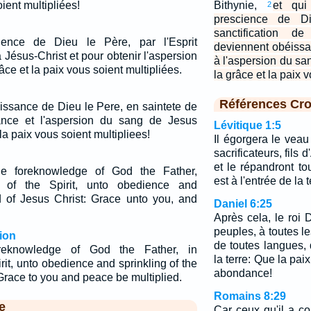
ient multipliées!
Bithynie,
et qui
2
prescience de D
sanctification de
ience de Dieu le Père, par l'Esprit
deviennent obéissant
à Jésus-Christ et pour obtenir l'aspersion
à l'aspersion du sa
âce et la paix vous soient multipliées.
la grâce et la paix 
Références Cro
issance de Dieu le Pere, en saintete de
ssance et l'aspersion du sang de Jesus
Lévitique 1:5
la paix vous soient multipliees!
Il égorgera le veau 
sacrificateurs, fils d
et le répandront tou
he foreknowledge of God the Father,
est à l'entrée de la 
on of the Spirit, unto obedience and
od of Jesus Christ: Grace unto you, and
Daniel 6:25
Après cela, le roi D
peuples, à toutes 
ion
de toutes langues, 
reknowledge of God the Father, in
la terre: Que la pa
irit, unto obedience and sprinkling of the
abondance!
Grace to you and peace be multiplied.
Romains 8:29
e
Car ceux qu'il a co