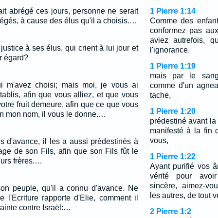
ait abrégé ces jours, personne ne serait
1 Pierre 1:14
régés, à cause des élus qu'il a choisis.…
Comme des enfants
conformez pas aux
aviez autrefois, 
justice à ses élus, qui crient à lui jour et
l'ignorance.
eur égard?
1 Pierre 1:19
mais par le sang
i m'avez choisi; mais moi, je vous ai
comme d'un agneau
établis, afin que vous alliez, et que vous
tache,
 votre fruit demeure, afin que ce que vous
1 Pierre 1:20
 mon nom, il vous le donne.…
prédestiné avant la
manifesté à la fin
vous,
s d'avance, il les a aussi prédestinés à
ge de son Fils, afin que son Fils fût le
1 Pierre 1:22
eurs frères.…
Ayant purifié vos 
vérité pour avoi
sincère, aimez-vo
 son peuple, qu'il a connu d'avance. Ne
les autres, de tout v
 l'Ecriture rapporte d'Elie, comment il
ainte contre Israël:…
2 Pierre 1:2