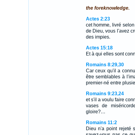
the foreknowledge.
Actes 2:23
cet homme, livré selon 
de Dieu, vous l'avez cru
des impies.
Actes 15:18
Et à qui elles sont conn
Romains 8:29,30
Car ceux qu'il a connu
être semblables à l'ima
premier-né entre plusi
Romains 9:23,24
et s'il a voulu faire co
vases de miséricord
gloire?…
Romains 11:2
Dieu n'a point rejeté
savez-vous pas ce que