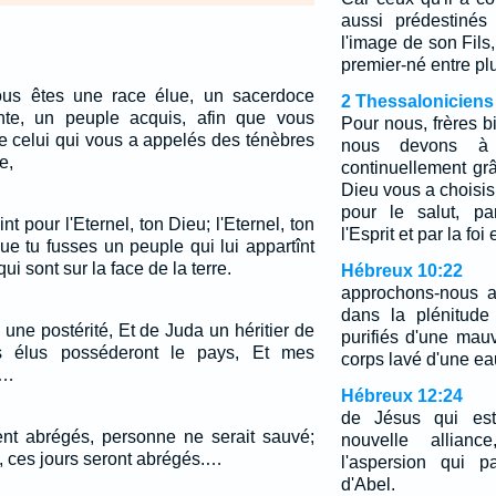
aussi prédestinés
l'image de son Fils,
premier-né entre plu
vous êtes une race élue, un sacerdoce
2 Thessaloniciens
inte, un peuple acquis, afin que vous
Pour nous, frères 
e celui qui vous a appelés des ténèbres
nous devons à 
e,
continuellement gr
Dieu vous a chois
pour le salut, pa
t pour l'Eternel, ton Dieu; l'Eternel, ton
l'Esprit et par la foi 
que tu fusses un peuple qui lui appartînt
ui sont sur la face de la terre.
Hébreux 10:22
approchons-nous a
dans la plénitude
b une postérité, Et de Juda un héritier de
purifiés d'une mau
 élus posséderont le pays, Et mes
corps lavé d'une ea
.…
Hébreux 12:24
de Jésus qui est
ient abrégés, personne ne serait sauvé;
nouvelle allia
, ces jours seront abrégés.…
l'aspersion qui p
d'Abel.