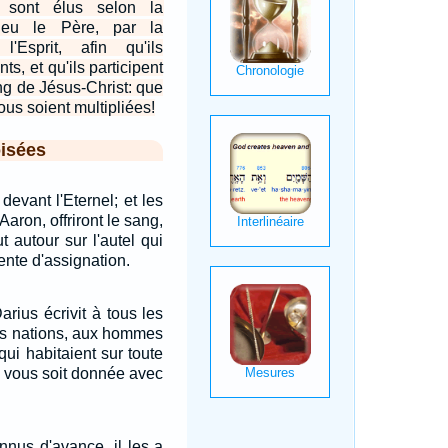
 sont élus selon la
ieu le Père, par la
 l'Esprit, afin qu'ils
s, et qu'ils participent
ng de Jésus-Christ: que
vous soient multipliées!
isées
devant l'Eternel; et les
'Aaron, offriront le sang,
t autour sur l'autel qui
tente d'assignation.
arius écrivit à tous les
les nations, aux hommes
qui habitaient sur toute
ix vous soit donnée avec
nnus d'avance, il les a