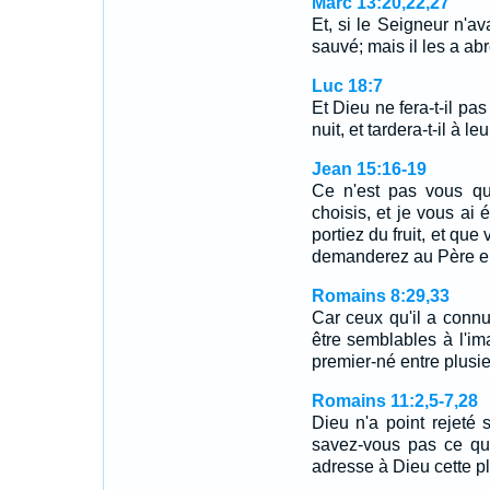
Marc 13:20,22,27
Et, si le Seigneur n'av
sauvé; mais il les a ab
Luc 18:7
Et Dieu ne fera-t-il pas 
nuit, et tardera-t-il à l
Jean 15:16-19
Ce n'est pas vous qu
choisis, et je vous ai 
portiez du fruit, et que
demanderez au Père en
Romains 8:29,33
Car ceux qu'il a connu
être semblables à l'ima
premier-né entre plusi
Romains 11:2,5-7,28
Dieu n'a point rejeté
savez-vous pas ce que
adresse à Dieu cette pl