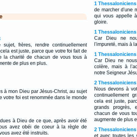
1 Thessaloniciens
de marcher d'une 
qui vous appelle 
e
gloire.
1 Thessaloniciens
Car Dieu ne no
3
l'impureté, mais à la
sujet, frères, rendre continuellement
la est juste, parce que votre foi fait de
1 Thessaloniciens
e la charité de chacun de vous tous à
Car Dieu ne nous
mente de plus en plus.
colère, mais à l'a
notre Seigneur Jésu
2 Thessaloniciens
Nous devons à votr
s à mon Dieu par Jésus-Christ, au sujet
continuellement 
ue votre foi est renommée dans le monde
cela est juste, par
grands progrès, 
chacun de vous tou
augmente de plus e
ndues à Dieu de ce que, après avoir été
ous avez obéi de coeur à la règle de
2 Thessaloniciens
vous avez été instruits.
et avec toutes les 