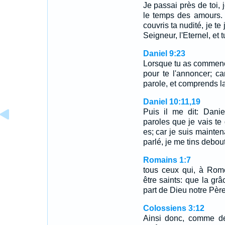
Je passai près de toi, j
le temps des amours. 
couvris ta nudité, je te j
Seigneur, l'Eternel, et t
Daniel 9:23
Lorsque tu as commencé 
pour te l'annoncer; ca
parole, et comprends la
Daniel 10:11,19
Puis il me dit: Danie
paroles que je vais te 
es; car je suis mainten
parlé, je me tins debou
Romains 1:7
tous ceux qui, à Rom
être saints: que la gr
part de Dieu notre Pèr
Colossiens 3:12
Ainsi donc, comme de