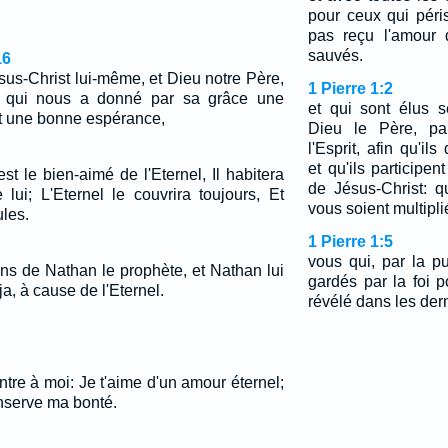
pour ceux qui péris
pas reçu l'amour 
sauvés.
16
us-Christ lui-même, et Dieu notre Père,
1 Pierre 1:2
t qui nous a donné par sa grâce une
et qui sont élus 
et une bonne espérance,
Dieu le Père, par
l'Esprit, afin qu'il
et qu'ils participe
est le bien-aimé de l'Eternel, Il habitera
de Jésus-Christ: q
lui; L'Eternel le couvrira toujours, Et
vous soient multipli
ules.
1 Pierre 1:5
vous qui, par la p
ains de Nathan le prophète, et Nathan lui
gardés par la foi p
, à cause de l'Eternel.
révélé dans les der
ntre à moi: Je t'aime d'un amour éternel;
onserve ma bonté.