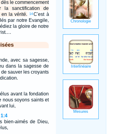
is dès le commencement
r la sanctification de
i en la vérité.
C'est à
14
lés par notre Evangile,
diez la gloire de notre
ist.…
isées
nde, avec sa sagesse,
ieu dans la sagesse de
u de sauver les croyants
édication.
élus avant la fondation
 nous soyons saints et
ant lui,
 1:4
es bien-aimés de Dieu,
lus,