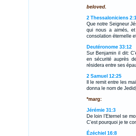
beloved.
2 Thessaloniciens 2:
Que notre Seigneur Jés
qui nous a aimés, e
consolation éternelle 
Deutéronome 33:12
Sur Benjamin il dit: C'
en sécurité auprès de 
résidera entre ses épa
2 Samuel 12:25
Il le remit entre les m
donna le nom de Jedidja
*marg:
Jérémie 31:3
De loin l'Eternel se mo
C'est pourquoi je te c
Ézéchiel 16:8