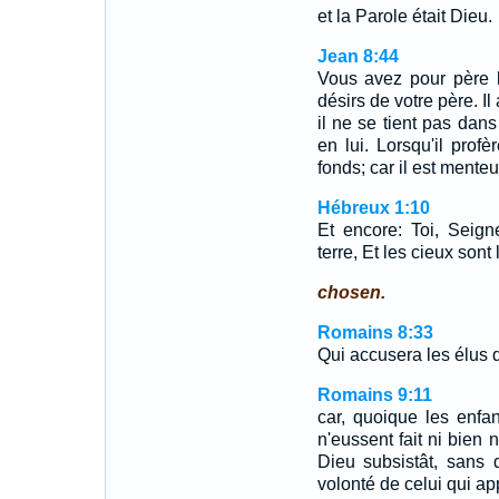
et la Parole était Dieu.
Jean 8:44
Vous avez pour père l
désirs de votre père. I
il ne se tient pas dans 
en lui. Lorsqu'il prof
fonds; car il est mente
Hébreux 1:10
Et encore: Toi, Seig
terre, Et les cieux sont
chosen.
Romains 8:33
Qui accusera les élus d
Romains 9:11
car, quoique les enfa
n'eussent fait ni bien 
Dieu subsistât, sans 
volonté de celui qui app