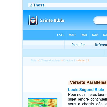
Bible
>
2 Thessaloniciens
>
Chapitre 2
> Verset 13
Versets Parallèles
Louis Segond Bible
Pour nous, frères bien
sujet rendre continue
vous a choisis dès l