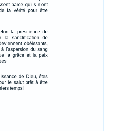
sent parce qu'ils n'ont
de la vérité pour être
selon la prescience de
 la sanctification de
s deviennent obéissants,
nt à l'aspersion du sang
ue la grâce et la paix
ées!
uissance de Dieu, êtes
our le salut prêt à être
niers temps!