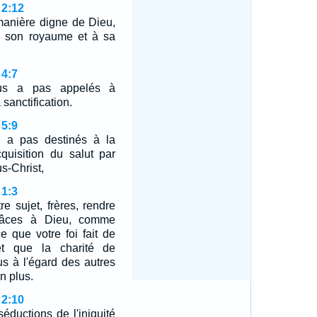
 2:12
manière digne de Dieu,
à son royaume et à sa
 4:7
us a pas appelés à
 sanctification.
 5:9
 a pas destinés à la
cquisition du salut par
s-Christ,
 1:3
e sujet, frères, rendre
grâces à Dieu, comme
ce que votre foi fait de
et que la charité de
s à l'égard des autres
n plus.
 2:10
séductions de l'iniquité