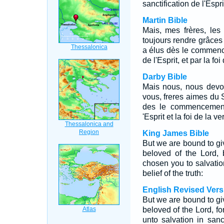
sanctification de l'Esprit
Martin Bible
Mais, mes frères, le
toujours rendre grâce
a élus dès le commence
de l'Esprit, et par la foi 
Darby Bible
Mais nous, nous devo
vous, freres aimes du 
des le commencement 
'Esprit et la foi de la ver
King James Bible
But we are bound to gi
beloved of the Lord,
chosen you to salvation
belief of the truth:
English Revised Vers
But we are bound to gi
beloved of the Lord, f
unto salvation in sanct