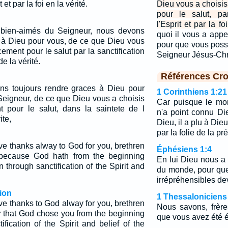
 et par la foi en la vérité.
Dieu vous a chois
pour le salut, pa
l'Esprit et par la fo
s bien-aimés du Seigneur, nous devons
quoi il vous a appe
s à Dieu pour vous, de ce que Dieu vous
pour que vous possé
ment pour le salut par la sanctification
Seigneur Jésus-Chr
de la vérité.
Références Cro
ns toujours rendre graces à Dieu pour
1 Corinthiens 1:21
Seigneur, de ce que Dieu vous a choisis
Car puisque le mo
pour le salut, dans la saintete de l
n'a point connu D
ite,
Dieu, il a plu à Die
par la folie de la pr
ve thanks alway to God for you, brethren
Éphésiens 1:4
 because God hath from the beginning
En lui Dieu nous a 
 through sanctification of the Spirit and
du monde, pour que
irrépréhensibles dev
ion
1 Thessaloniciens
ve thanks to God alway for you, brethren
Nous savons, frèr
or that God chose you from the beginning
que vous avez été é
ification of the Spirit and belief of the