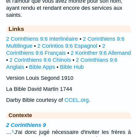
et l'amour que vous avez montré pour son nom,
ayant rendu et rendant encore des services aux
saints.
Links
2 Corinthiens 9:6 Interlinéaire
•
2 Corinthiens 9:6
Multilingue
•
2 Corintios 9:6 Espagnol
•
2
Corinthiens 9:6 Français
•
2 Korinther 9:6 Allemand
•
2 Corinthiens 9:6 Chinois
•
2 Corinthians 9:6
Anglais
•
Bible Apps
•
Bible Hub
Version Louis Segond 1910
La Bible David Martin 1744
Darby Bible courtesy of
CCEL.org
.
Contexte
2 Corinthiens 9
…
J'ai donc jugé nécessaire d'inviter les frères à
5