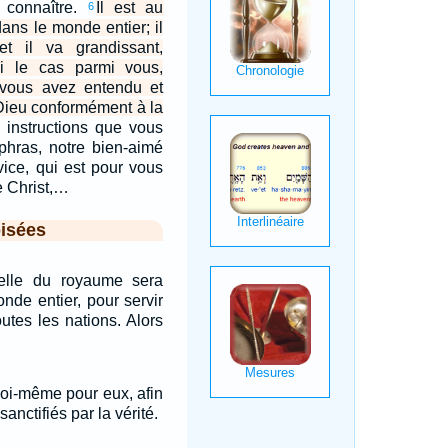
 connaître.
Il est au
6
dans le monde entier; il
 et il va grandissant,
i le cas parmi vous,
 vous avez entendu et
Dieu conformément à la
s instructions que vous
phras, notre bien-aimé
ice, qui est pour vous
e Christ,…
isées
elle du royaume sera
nde entier, pour servir
utes les nations. Alors
moi-même pour eux, afin
anctifiés par la vérité.