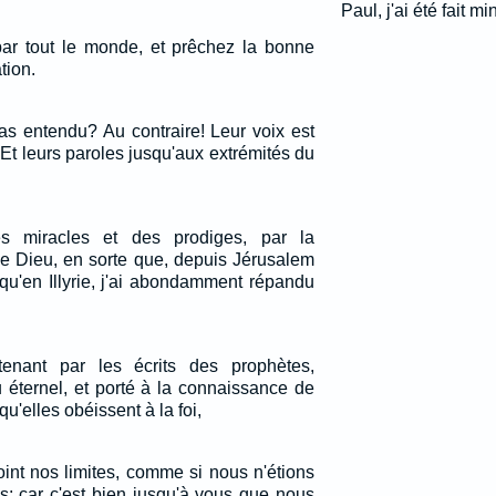
Paul, j'ai été fait min
z par tout le monde, et prêchez la bonne
tion.
pas entendu? Au contraire! Leur voix est
, Et leurs paroles jusqu'aux extrémités du
s miracles et des prodiges, par la
de Dieu, en sorte que, depuis Jérusalem
squ'en Illyrie, j'ai abondamment répandu
enant par les écrits des prophètes,
u éternel, et porté à la connaissance de
qu'elles obéissent à la foi,
nt nos limites, comme si nous n'étions
s; car c'est bien jusqu'à vous que nous