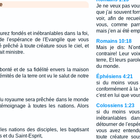
e
Je ne veux pas vous 
que j'ai souvent for
voir, afin de recuei
vous, comme parmi
mais j'en ai été emp
rez fondés et inébranlables dans la foi,
de l'espérance de l'Evangile que vous
Romains 10:18
 prêché à toute créature sous le ciel, et
Mais je dis: N'on
ait ministre.
contraire! Leur voi
terre, Et leurs paro
du monde.
bonté et de sa fidélité envers la maison
rémités de la terre ont vu le salut de notre
Éphésiens 4:21
si du moins vous 
conformément à la v
c'est en lui que vou
du royaume sera prêchée dans le monde
Colossiens 1:23
 témoignage à toutes les nations. Alors
si du moins vous
inébranlables da
détourner de l'espé
 les nations des disciples, les baptisant
vous avez entendu
 et du Saint-Esprit,
toute créature sou