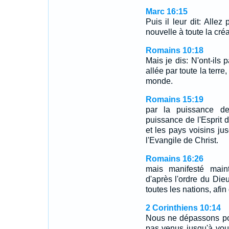
Marc 16:15
Puis il leur dit: Alle
nouvelle à toute la créa
Romains 10:18
Mais je dis: N'ont-ils 
allée par toute la terre
monde.
Romains 15:19
par la puissance de
puissance de l'Esprit 
et les pays voisins ju
l'Evangile de Christ.
Romains 16:26
mais manifesté maint
d'après l'ordre du Die
toutes les nations, afin 
2 Corinthiens 10:14
Nous ne dépassons poi
pas venus jusqu'à vou