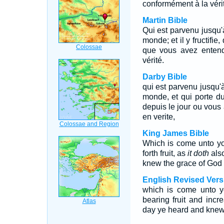
conformément à la véri
Martin Bible
Qui est parvenu jusqu'à
monde; et il y fructifi
que vous avez entend
vérité.
Darby Bible
qui est parvenu jusqu'à
monde, et qui porte du
depuis le jour ou vous
en verite,
King James Bible
Which is come unto y
forth fruit, as
it doth
also
knew the grace of God i
English Revised Vers
which is come unto yo
bearing fruit and incre
day ye heard and knew 