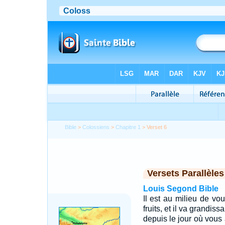
Bible
>
Colossiens
>
Chapitre 1
> Verset 6
Versets Parallèles
Louis Segond Bible
Il est au milieu de vou
fruits, et il va grandis
depuis le jour où vous