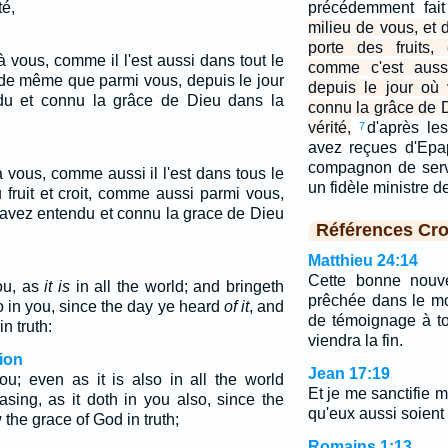
té,
précédemment fait
milieu de vous, et 
porte des fruits,
 vous, comme il l'est aussi dans tout le
comme c'est auss
e, de même que parmi vous, depuis le jour
depuis le jour où
u et connu la grâce de Dieu dans la
connu la grâce de 
vérité,
d'après le
7
avez reçues d'Epa
compagnon de serv
 vous, comme aussi il l'est dans tous le
un fidèle ministre d
 fruit et croit, comme aussi parmi vous,
 avez entendu et connu la grace de Dieu
Références Cro
Matthieu 24:14
Cette bonne nouv
ou, as
it is
in all the world; and bringeth
prêchée dans le mo
 in you, since the day ye heard
of it
, and
de témoignage à to
n truth:
viendra la fin.
ion
Jean 17:19
u; even as it is also in all the world
Et je me sanctifie 
asing, as it doth in you also, since the
qu'eux aussi soient s
the grace of God in truth;
Romains 1:13