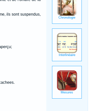
mme, ils sont suspendus,
aperçu;
 cachees.