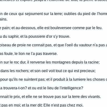
in de ceux qui sejournent sur la terre; oublies du pied de l'ho
ains.
t le pain; et au-dessous, elle est bouleversee comme par le feu.
u du saphir, et la poussiere d'or s'y trouve.
'oiseau de proie ne connait pas, et que l'oeil du vautour n'a pas 
s foule, le lion ne l'a pas traverse.
 sur le roc dur, il renverse les montagnes depuis la racine;
 dans les rochers; et son oeil voit tout ce qui est precieux;
 pour qu'ils ne suintent pas; et il produit à la lumiere les choses
 trouvera-t-on? et ou est le lieu de l'intelligence?
ait le prix, et elle ne se trouve pas sur la terre des vivants.
t pas en moi; et la mer dit: Elle n'est pas chez moi.