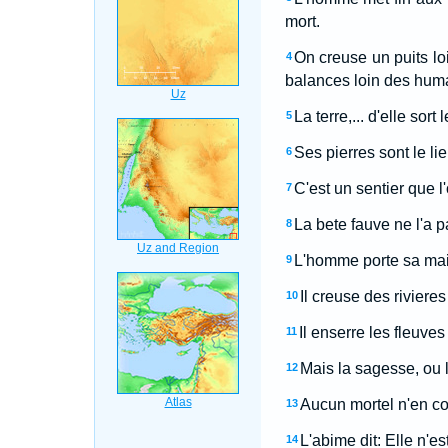
mort.
On creuse un puits lo
4
balances loin des hum
La terre,... d'elle sor
5
Ses pierres sont le lie
6
C'est un sentier que l
7
La bete fauve ne l'a pa
8
L'homme porte sa main
9
Il creuse des rivieres
10
Il enserre les fleuves
11
Mais la sagesse, ou la
12
Aucun mortel n'en conn
13
L'abime dit: Elle n'es
14