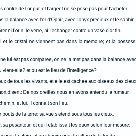
 contre de l'or pur, et l'argent ne se pese pas pour l'acheter.
 la balance avec l'or d'Ophir, avec l'onyx precieux et le saphir.
r ni l'or ni le verre, ni l'echanger contre un vase d'or fin.
ail et le cristal ne viennent pas dans la memoire; et la posses
ne lui est pas comparee, on ne la met pas dans la balance avec 
vient-elle? et ou est le lieu de l'intelligence?
eux de tous les vivants, et elle est cachee aux oiseaux des cieux
mort disent: De nos oreilles nous en avons entendu la rumeur.
min, et lui, il connait son lieu.
x bouts de la terre: sa vue s'etend sous tous les cieux.
t sa pesanteur, et qu'il etablissait les eaux selon leur mesure;
oi pour la pluie, et un chemin pour le sillon de la foudre: