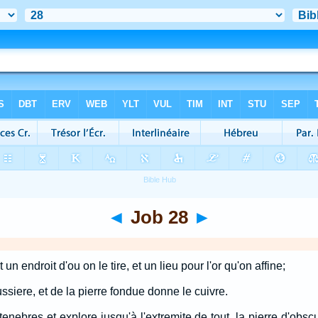
◄
Job 28
►
t un endroit d'ou on le tire, et un lieu pour l'or qu'on affine;
ussiere, et de la pierre fondue donne le cuivre.
nebres et explore jusqu'à l'extremite de tout, la pierre d'obscu