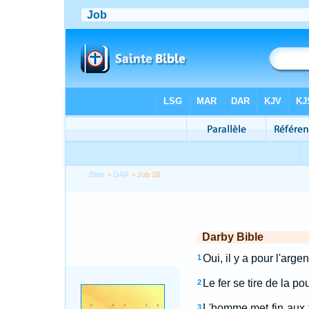
Bible
>
DAR
> Job 28
Darby Bible
Oui, il y a pour l'argen
1
Le fer se tire de la po
2
L'homme met fin aux te
3