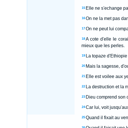
Elle ne s'echange pas
15
On ne la met pas dans
16
On ne peut lui compare
17
A cote d'elle le cor
18
mieux que les perles.
La topaze d'Ethiopie 
19
Mais la sagesse, d'ou 
20
Elle est voilee aux y
21
La destruction et la 
22
Dieu comprend son che
23
Car lui, voit jusqu'au
24
Quand il fixait au ven
25
Quand il faisait une l
26