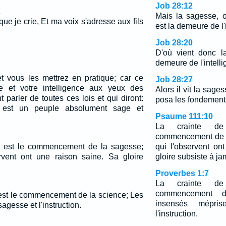
Job 28:12
2
Mais la sagesse, o
e je crie, Et ma voix s'adresse aux fils
est la demeure de l'
Job 28:20
D'où vient donc l
demeure de l'intell
t vous les mettrez en pratique; car ce
Job 28:27
e et votre intelligence aux yeux des
Alors il vit la sages
 parler de toutes ces lois et qui diront:
posa les fondements 
 est un peuple absolument sage et
Psaume 111:10
La crainte de
commencement de l
el est le commencement de la sagesse;
qui l'observent on
rvent ont une raison saine. Sa gloire
gloire subsiste à ja
Proverbes 1:7
La crainte de
commencement d
l est le commencement de la science; Les
insensés mépri
agesse et l'instruction.
l'instruction.