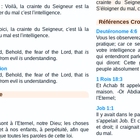
crainte du Seigne
 : Voilà, la crainte du Seigneur est la
S'éloigner du mal, c'
 du mal c'est l'intelligence.
Références Cro
ici, la crainte du Seigneur, c'est là la
Deutéronome 4:6
u mal est l'intelligence.
Vous les observerez
pratique; car ce s
votre intelligence
 Behold, the fear of the Lord, that
is
qui entendront parl
from evil
is
understanding.
qui diront: Cette
ion
peuple absolument s
 Behold, the fear of the Lord, that is
1 Rois 18:3
rom evil is understanding.
Et Achab fit appe
maison. -Or Abdia
e
l'Eternel;
Job 1:1
Il y avait dans le 
s'appelait Job. Et 
nt à l'Eternel, notre Dieu; les choses
et droit; il craigna
t à nos enfants, à perpétuité, afin que
du mal.
ue toutes les paroles de cette loi.