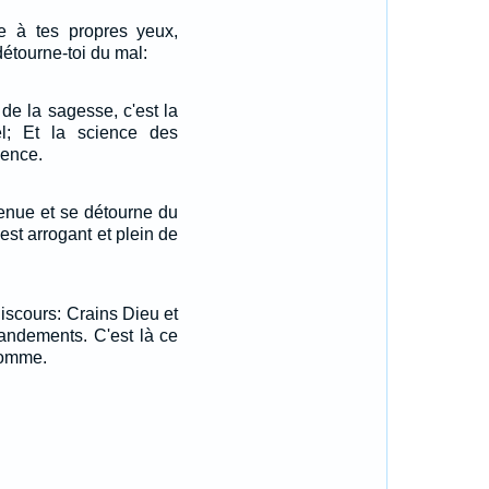
e à tes propres yeux,
 détourne-toi du mal:
e la sagesse, c'est la
nel; Et la science des
igence.
tenue et se détourne du
est arrogant et plein de
discours: Crains Dieu et
ndements. C'est là ce
 homme.