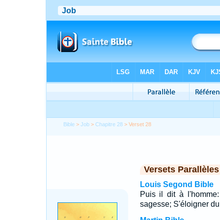
Bible
>
Job
>
Chapitre 28
> Verset 28
Versets Parallèles
Louis Segond Bible
Puis il dit à l'homme:
sagesse; S'éloigner du m