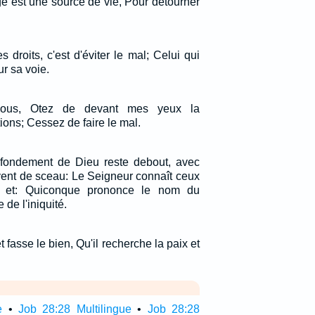
e est une source de vie, Pour détourner
roits, c'est d'éviter le mal; Celui qui
r sa voie.
z-vous, Otez de devant mes yeux la
ons; Cessez de faire le mal.
 fondement de Dieu reste debout, avec
rvent de sceau: Le Seigneur connaît ceux
t; et: Quiconque prononce le nom du
 de l'iniquité.
t fasse le bien, Qu'il recherche la paix et
e
•
Job 28:28 Multilingue
•
Job 28:28