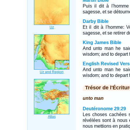
Martin Bible
Puis il dit à l'homme
sagesse, et se détourner
Darby Bible
Et il dit à l'homme: Vo
sagesse, et se retirer d
King James Bible
And unto man he said,
wisdom; and to depart 
English Revised Vers
And unto man he said,
wisdom; and to depart f
Trésor de l'Écritur
unto man
Deutéronome 29:29
Les choses cachées so
révélées sont à nous e
nous mettions en pratiq