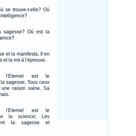
ù se trouve-t-elle? Où
intelligence?
a sagesse? Où est la
igence?
se et la manifesta, Il en
et la mit à l'épreuve.
 l'Eternel est le
a sagesse; Tous ceux
t une raison saine. Sa
mais.
 l'Eternel est le
e la science; Les
sent la sagesse et