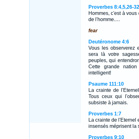
Proverbes 8:4,5,26-3
Hommes, c'est à vous qu
de l'homme.…
fear
Deutéronome 4:6
Vous les observerez e
sera là votre sagess
peuples, qui entendront
Cette grande nation
intelligent!
Psaume 111:10
La crainte de l'Etern
Tous ceux qui l'obse
subsiste à jamais.
Proverbes 1:7
La crainte de l'Eterne
insensés méprisent la s
Proverbes 9:10