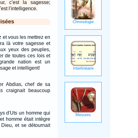
ur, c'est la sagesse;
est l'intelligence.
isées
 et vous les mettrez en
era là votre sagesse et
 aux yeux des peuples,
er de toutes ces lois et
 grande nation est un
age et intelligent!
ler Abdias, chef de sa
s craignait beaucoup
pays d'Uts un homme qui
cet homme était intègre
it Dieu, et se détournait