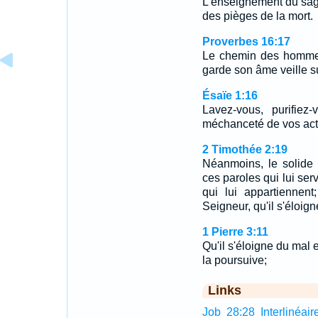
L'enseignement du sag
des pièges de la mort.
Proverbes 16:17
Le chemin des hommes d
garde son âme veille su
Ésaïe 1:16
Lavez-vous, purifie
méchanceté de vos acti
2 Timothée 2:19
Néanmoins, le solide
ces paroles qui lui se
qui lui appartiennen
Seigneur, qu'il s'éloigne
1 Pierre 3:11
Qu'il s'éloigne du mal e
la poursuive;
Links
Job 28:28 Interlinéair