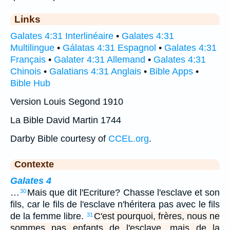
Links
Galates 4:31 Interlinéaire
•
Galates 4:31
Multilingue
•
Gálatas 4:31 Espagnol
•
Galates 4:31
Français
•
Galater 4:31 Allemand
•
Galates 4:31
Chinois
•
Galatians 4:31 Anglais
•
Bible Apps
•
Bible Hub
Version Louis Segond 1910
La Bible David Martin 1744
Darby Bible courtesy of
CCEL.org
.
Contexte
Galates 4
…
Mais que dit l'Ecriture? Chasse l'esclave et son
30
fils, car le fils de l'esclave n'héritera pas avec le fils
de la femme libre.
C'est pourquoi, frères, nous ne
31
sommes pas enfants de l'esclave, mais de la