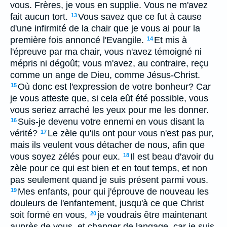
vous. Frères, je vous en supplie. Vous ne m'avez
fait aucun tort.
Vous savez que ce fut à cause
13
d'une infirmité de la chair que je vous ai pour la
première fois annoncé l'Evangile.
Et mis à
14
l'épreuve par ma chair, vous n'avez témoigné ni
mépris ni dégoût; vous m'avez, au contraire, reçu
comme un ange de Dieu, comme Jésus-Christ.
Où donc est l'expression de votre bonheur? Car
15
je vous atteste que, si cela eût été possible, vous
vous seriez arraché les yeux pour me les donner.
Suis-je devenu votre ennemi en vous disant la
16
vérité?
Le zèle qu'ils ont pour vous n'est pas pur,
17
mais ils veulent vous détacher de nous, afin que
vous soyez zélés pour eux.
Il est beau d'avoir du
18
zèle pour ce qui est bien et en tout temps, et non
pas seulement quand je suis présent parmi vous.
Mes enfants, pour qui j'éprouve de nouveau les
19
douleurs de l'enfantement, jusqu'à ce que Christ
soit formé en vous,
je voudrais être maintenant
20
auprès de vous, et changer de langage, car je suis