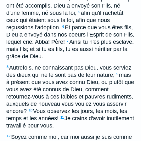
ont été accomplis, Dieu a envoyé son Fils, né
d'une femme, né sous la loi,
afin qu'il rachetât
5
ceux qui étaient sous la loi, afin que nous
reçussions l'adoption.
Et parce que vous êtes fils,
6
Dieu a envoyé dans nos coeurs l'Esprit de son Fils,
lequel crie: Abba! Père!
Ainsi tu n'es plus esclave,
7
mais fils; et si tu es fils, tu es aussi héritier par la
grâce de Dieu.
Autrefois, ne connaissant pas Dieu, vous serviez
8
des dieux qui ne le sont pas de leur nature;
mais
9
à présent que vous avez connu Dieu, ou plutôt que
vous avez été connus de Dieu, comment
retournez-vous à ces faibles et pauvres rudiments,
auxquels de nouveau vous voulez vous asservir
encore?
Vous observez les jours, les mois, les
10
temps et les années!
Je crains d'avoir inutilement
11
travaillé pour vous.
Soyez comme moi, car moi aussi je suis comme
12