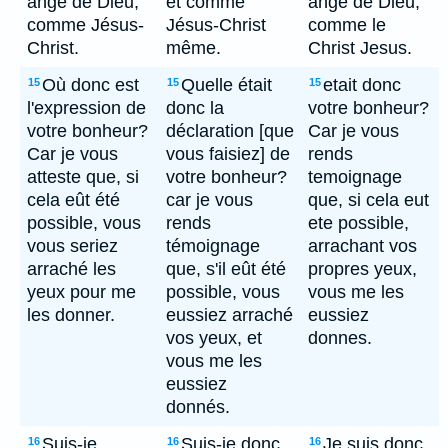
ange de Dieu,
et comme
ange de Dieu,
comme Jésus-
Jésus-Christ
comme le
Christ.
même.
Christ Jesus.
Où donc est
Quelle était
etait donc
15
15
15
l'expression de
donc la
votre bonheur?
votre bonheur?
déclaration [que
Car je vous
Car je vous
vous faisiez] de
rends
atteste que, si
votre bonheur?
temoignage
cela eût été
car je vous
que, si cela eut
possible, vous
rends
ete possible,
vous seriez
témoignage
arrachant vos
arraché les
que, s'il eût été
propres yeux,
yeux pour me
possible, vous
vous me les
les donner.
eussiez arraché
eussiez
vos yeux, et
donnes.
vous me les
eussiez
donnés.
Suis-je
Suis-je donc
Je suis donc
16
16
16