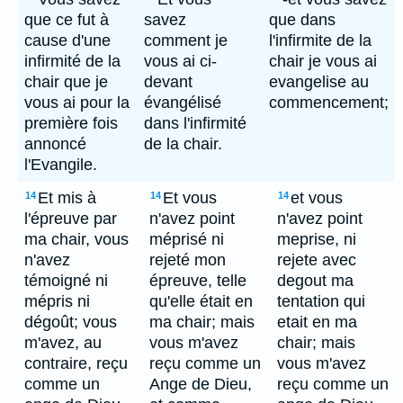
que ce fut à
savez
que dans
cause d'une
comment je
l'infirmite de la
infirmité de la
vous ai ci-
chair je vous ai
chair que je
devant
evangelise au
vous ai pour la
évangélisé
commencement;
première fois
dans l'infirmité
annoncé
de la chair.
l'Evangile.
Et mis à
Et vous
et vous
14
14
14
l'épreuve par
n'avez point
n'avez point
ma chair, vous
méprisé ni
meprise, ni
n'avez
rejeté mon
rejete avec
témoigné ni
épreuve, telle
degout ma
mépris ni
qu'elle était en
tentation qui
dégoût; vous
ma chair; mais
etait en ma
m'avez, au
vous m'avez
chair; mais
contraire, reçu
reçu comme un
vous m'avez
comme un
Ange de Dieu,
reçu comme un