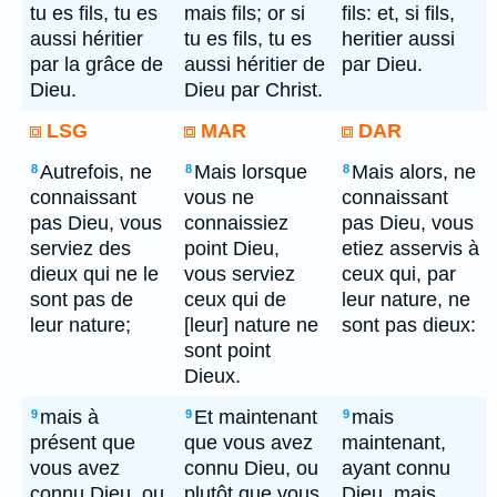
tu es fils, tu es
mais fils; or si
fils: et, si fils,
aussi héritier
tu es fils, tu es
heritier aussi
par la grâce de
aussi héritier de
par Dieu.
Dieu.
Dieu par Christ.
LSG
MAR
DAR
Autrefois, ne
Mais lorsque
Mais alors, ne
8
8
8
connaissant
vous ne
connaissant
pas Dieu, vous
connaissiez
pas Dieu, vous
serviez des
point Dieu,
etiez asservis à
dieux qui ne le
vous serviez
ceux qui, par
sont pas de
ceux qui de
leur nature, ne
leur nature;
[leur] nature ne
sont pas dieux:
sont point
Dieux.
mais à
Et maintenant
mais
9
9
9
présent que
que vous avez
maintenant,
vous avez
connu Dieu, ou
ayant connu
connu Dieu, ou
plutôt que vous
Dieu, mais