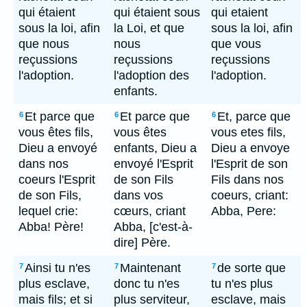
qui étaient
qui étaient sous
qui etaient
sous la loi, afin
la Loi, et que
sous la loi, afin
que nous
nous
que vous
reçussions
reçussions
reçussions
l'adoption.
l'adoption des
l'adoption.
enfants.
Et parce que
Et parce que
Et, parce que
6
6
6
vous êtes fils,
vous êtes
vous etes fils,
Dieu a envoyé
enfants, Dieu a
Dieu a envoye
dans nos
envoyé l'Esprit
l'Esprit de son
coeurs l'Esprit
de son Fils
Fils dans nos
de son Fils,
dans vos
coeurs, criant:
lequel crie:
cœurs, criant
Abba, Pere:
Abba! Père!
Abba, [c'est-à-
dire] Père.
Ainsi tu n'es
Maintenant
de sorte que
7
7
7
plus esclave,
donc tu n'es
tu n'es plus
mais fils; et si
plus serviteur,
esclave, mais