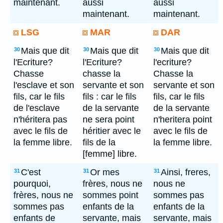
maintenant.
aussi
aussi
maintenant.
maintenant.
LSG
MAR
DAR
Mais que dit
Mais que dit
Mais que dit
30
30
30
l'Ecriture?
l'Ecriture?
l'ecriture?
Chasse
chasse la
Chasse la
l'esclave et son
servante et son
servante et son
fils, car le fils
fils : car le fils
fils, car le fils
de l'esclave
de la servante
de la servante
n'héritera pas
ne sera point
n'heritera point
avec le fils de
héritier avec le
avec le fils de
la femme libre.
fils de la
la femme libre.
[femme] libre.
C'est
Or mes
Ainsi, freres,
31
31
31
pourquoi,
frères, nous ne
nous ne
frères, nous ne
sommes point
sommes pas
sommes pas
enfants de la
enfants de la
enfants de
servante, mais
servante, mais