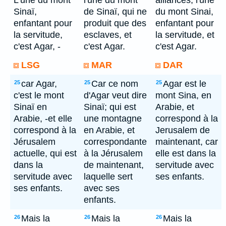
L'une du mont
l'une du mont
alliances, l'une
Sinaï,
de Sinaï, qui ne
du mont Sinai,
enfantant pour
produit que des
enfantant pour
la servitude,
esclaves, et
la servitude, et
c'est Agar, -
c'est Agar.
c'est Agar.
LSG
MAR
DAR
car Agar,
Car ce nom
Agar est le
25
25
25
c'est le mont
d'Agar veut dire
mont Sina, en
Sinaï en
Sinaï; qui est
Arabie, et
Arabie, -et elle
une montagne
correspond à la
correspond à la
en Arabie, et
Jerusalem de
Jérusalem
correspondante
maintenant, car
actuelle, qui est
à la Jérusalem
elle est dans la
dans la
de maintenant,
servitude avec
servitude avec
laquelle sert
ses enfants.
ses enfants.
avec ses
enfants.
Mais la
Mais la
Mais la
26
26
26