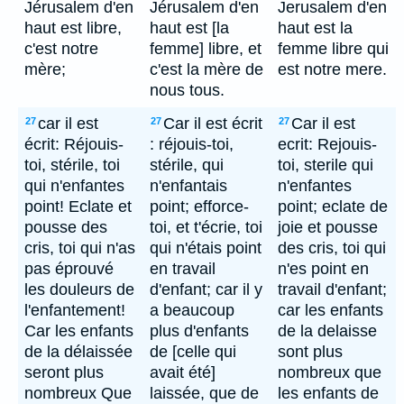
Jérusalem d'en
Jérusalem d'en
Jerusalem d'en
haut est libre,
haut est [la
haut est la
c'est notre
femme] libre, et
femme libre qui
mère;
c'est la mère de
est notre mere.
nous tous.
car il est
Car il est écrit
Car il est
27
27
27
écrit: Réjouis-
: réjouis-toi,
ecrit: Rejouis-
toi, stérile, toi
stérile, qui
toi, sterile qui
qui n'enfantes
n'enfantais
n'enfantes
point! Eclate et
point; efforce-
point; eclate de
pousse des
toi, et t'écrie, toi
joie et pousse
cris, toi qui n'as
qui n'étais point
des cris, toi qui
pas éprouvé
en travail
n'es point en
les douleurs de
d'enfant; car il y
travail d'enfant;
l'enfantement!
a beaucoup
car les enfants
Car les enfants
plus d'enfants
de la delaisse
de la délaissée
de [celle qui
sont plus
seront plus
avait été]
nombreux que
nombreux Que
laissée, que de
les enfants de