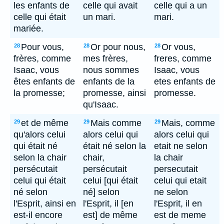
les enfants de
celle qui avait
celle qui a un
celle qui était
un mari.
mari.
mariée.
Pour vous,
Or pour nous,
Or vous,
28
28
28
frères, comme
mes frères,
freres, comme
Isaac, vous
nous sommes
Isaac, vous
êtes enfants de
enfants de la
etes enfants de
la promesse;
promesse, ainsi
promesse.
qu'Isaac.
et de même
Mais comme
Mais, comme
29
29
29
qu'alors celui
alors celui qui
alors celui qui
qui était né
était né selon la
etait ne selon
selon la chair
chair,
la chair
persécutait
persécutait
persecutait
celui qui était
celui [qui était
celui qui etait
né selon
né] selon
ne selon
l'Esprit, ainsi en
l'Esprit, il [en
l'Esprit, il en
est-il encore
est] de même
est de meme