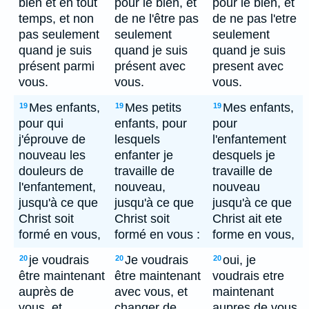
bien et en tout
pour le bien, et
pour le bien, et
temps, et non
de ne l'être pas
de ne pas l'etre
pas seulement
seulement
seulement
quand je suis
quand je suis
quand je suis
présent parmi
présent avec
present avec
vous.
vous.
vous.
Mes enfants,
Mes petits
Mes enfants,
19
19
19
pour qui
enfants, pour
pour
j'éprouve de
lesquels
l'enfantement
nouveau les
enfanter je
desquels je
douleurs de
travaille de
travaille de
l'enfantement,
nouveau,
nouveau
jusqu'à ce que
jusqu'à ce que
jusqu'à ce que
Christ soit
Christ soit
Christ ait ete
formé en vous,
formé en vous :
forme en vous,
je voudrais
Je voudrais
oui, je
20
20
20
être maintenant
être maintenant
voudrais etre
auprès de
avec vous, et
maintenant
vous, et
changer de
aupres de vous