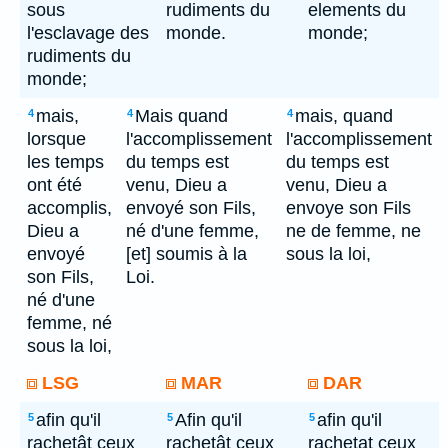
sous
rudiments du
elements du
l'esclavage des
monde.
monde;
rudiments du
monde;
mais,
Mais quand
mais, quand
4
4
4
lorsque
l'accomplissement
l'accomplissement
les temps
du temps est
du temps est
ont été
venu, Dieu a
venu, Dieu a
accomplis,
envoyé son Fils,
envoye son Fils
Dieu a
né d'une femme,
ne de femme, ne
envoyé
[et] soumis à la
sous la loi,
son Fils,
Loi.
né d'une
femme, né
sous la loi,
LSG
MAR
DAR
afin qu'il
Afin qu'il
afin qu'il
5
5
5
rachetât ceux
rachetât ceux
rachetat ceux