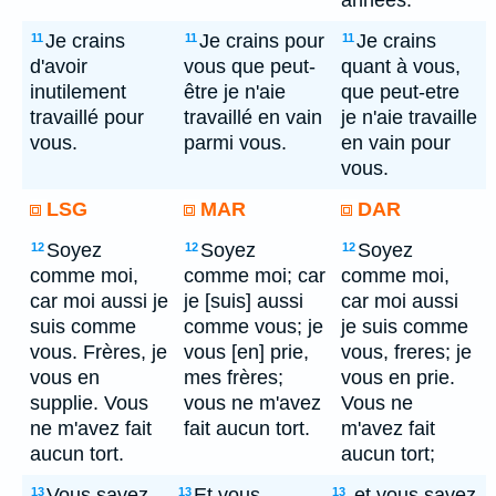
annees.
Je crains
Je crains pour
Je crains
11
11
11
d'avoir
vous que peut-
quant à vous,
inutilement
être je n'aie
que peut-etre
travaillé pour
travaillé en vain
je n'aie travaille
vous.
parmi vous.
en vain pour
vous.
LSG
MAR
DAR
Soyez
Soyez
Soyez
12
12
12
comme moi,
comme moi; car
comme moi,
car moi aussi je
je [suis] aussi
car moi aussi
suis comme
comme vous; je
je suis comme
vous. Frères, je
vous [en] prie,
vous, freres; je
vous en
mes frères;
vous en prie.
supplie. Vous
vous ne m'avez
Vous ne
ne m'avez fait
fait aucun tort.
m'avez fait
aucun tort.
aucun tort;
Vous savez
Et vous
-et vous savez
13
13
13