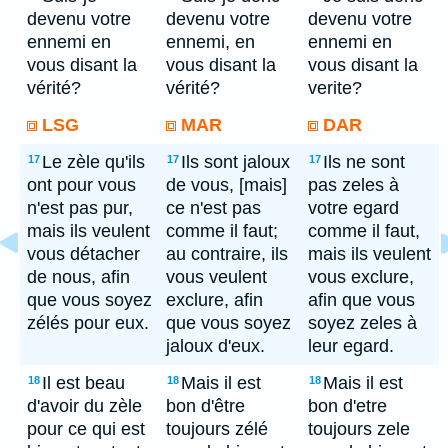
devenu votre
devenu votre
devenu votre
ennemi en
ennemi, en
ennemi en
vous disant la
vous disant la
vous disant la
vérité?
vérité?
verite?
LSG
MAR
DAR
Le zèle qu'ils
Ils sont jaloux
Ils ne sont
17
17
17
ont pour vous
de vous, [mais]
pas zeles à
n'est pas pur,
ce n'est pas
votre egard
mais ils veulent
comme il faut;
comme il faut,
vous détacher
au contraire, ils
mais ils veulent
de nous, afin
vous veulent
vous exclure,
que vous soyez
exclure, afin
afin que vous
zélés pour eux.
que vous soyez
soyez zeles à
jaloux d'eux.
leur egard.
Il est beau
Mais il est
Mais il est
18
18
18
d'avoir du zèle
bon d'être
bon d'etre
pour ce qui est
toujours zélé
toujours zele