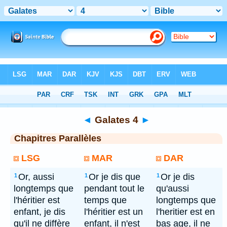
Bible
> Galates 4
◄
Galates 4
►
Chapitres Parallèles
LSG
MAR
DAR
Or, aussi
Or je dis que
Or je dis
1
1
1
longtemps que
pendant tout le
qu'aussi
l'héritier est
temps que
longtemps que
enfant, je dis
l'héritier est un
l'heritier est en
qu'il ne diffère
enfant, il n'est
bas age, il ne