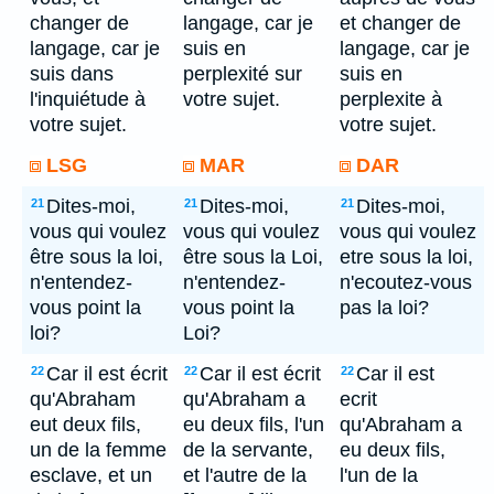
changer de
langage, car je
et changer de
langage, car je
suis en
langage, car je
suis dans
perplexité sur
suis en
l'inquiétude à
votre sujet.
perplexite à
votre sujet.
votre sujet.
LSG
MAR
DAR
Dites-moi,
Dites-moi,
Dites-moi,
21
21
21
vous qui voulez
vous qui voulez
vous qui voulez
être sous la loi,
être sous la Loi,
etre sous la loi,
n'entendez-
n'entendez-
n'ecoutez-vous
vous point la
vous point la
pas la loi?
loi?
Loi?
Car il est écrit
Car il est écrit
Car il est
22
22
22
qu'Abraham
qu'Abraham a
ecrit
eut deux fils,
eu deux fils, l'un
qu'Abraham a
un de la femme
de la servante,
eu deux fils,
esclave, et un
et l'autre de la
l'un de la