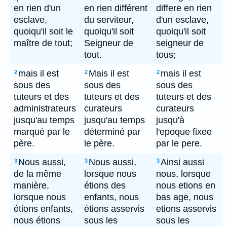
en rien d'un
en rien différent
differe en rien
esclave,
du serviteur,
d'un esclave,
quoiqu'il soit le
quoiqu'il soit
quoiqu'il soit
maître de tout;
Seigneur de
seigneur de
tout.
tous;
mais il est
Mais il est
mais il est
2
2
2
sous des
sous des
sous des
tuteurs et des
tuteurs et des
tuteurs et des
administrateurs
curateurs
curateurs
jusqu'au temps
jusqu'au temps
jusqu'à
marqué par le
déterminé par
l'epoque fixee
père.
le père.
par le pere.
Nous aussi,
Nous aussi,
Ainsi aussi
3
3
3
de la même
lorsque nous
nous, lorsque
manière,
étions des
nous etions en
lorsque nous
enfants, nous
bas age, nous
étions enfants,
étions asservis
etions asservis
nous étions
sous les
sous les