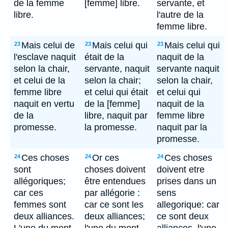
de la femme
[femme] libre.
servante, et
libre.
l'autre de la
femme libre.
Mais celui de
Mais celui qui
Mais celui qui
23
23
23
l'esclave naquit
était de la
naquit de la
selon la chair,
servante, naquit
servante naquit
et celui de la
selon la chair;
selon la chair,
femme libre
et celui qui était
et celui qui
naquit en vertu
de la [femme]
naquit de la
de la
libre, naquit par
femme libre
promesse.
la promesse.
naquit par la
promesse.
Ces choses
Or ces
Ces choses
24
24
24
sont
choses doivent
doivent etre
allégoriques;
être entendues
prises dans un
car ces
par allégorie :
sens
femmes sont
car ce sont les
allegorique: car
deux alliances.
deux alliances;
ce sont deux