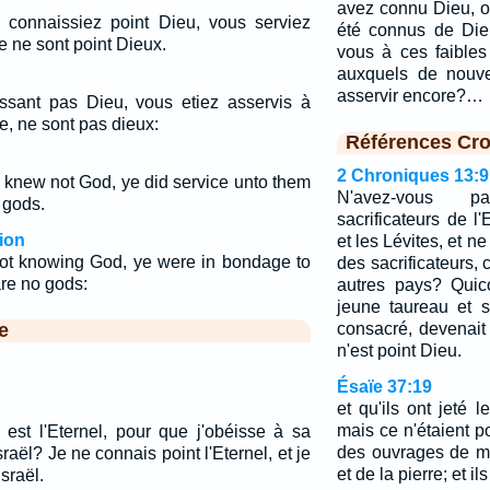
avez connu Dieu, o
 connaissiez point Dieu, vous serviez
été connus de Die
re ne sont point Dieux.
vous à ces faibles
auxquels de nouv
asservir encore?…
ssant pas Dieu, vous etiez asservis à
re, ne sont pas dieux:
Références Cro
2 Chroniques 13:9
 knew not God, ye did service unto them
N'avez-vous 
 gods.
sacrificateurs de l'
ion
et les Lévites, et n
 not knowing God, ye were in bondage to
des sacrificateurs
re no gods:
autres pays? Quic
jeune taureau et se
e
consacré, devenait 
n'est point Dieu.
Ésaïe 37:19
et qu'ils ont jeté 
mais ce n'étaient po
 est l'Eternel, pour que j'obéisse à sa
des ouvrages de m
Israël? Je ne connais point l'Eternel, et je
et de la pierre; et il
Israël.