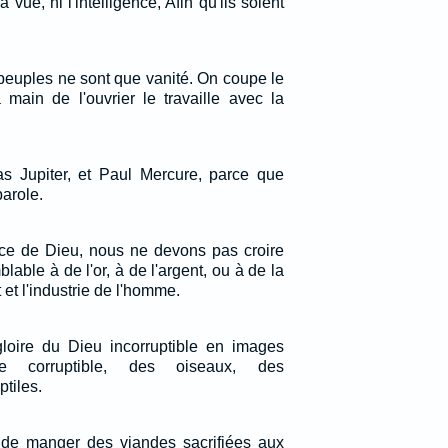
 vue, ni l'intelligence, Afin qu'ils soient
peuples ne sont que vanité. On coupe le
 main de l'ouvrier le travaille avec la
as Jupiter, et Paul Mercure, parce que
 parole.
race de Dieu, nous ne devons pas croire
blable à de l'or, à de l'argent, ou à de la
t et l'industrie de l'homme.
gloire du Dieu incorruptible en images
me corruptible, des oiseaux, des
tiles.
 de manger des viandes sacrifiées aux