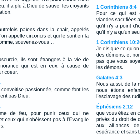
, il a plu à Dieu de sauver les croyants
1 Corinthiens 8:4
ation.
Pour ce qui est
viandes sacrifiées 
qu'il n'y a point d
autrefois païens dans la chair, appelés
qu'il n'y a qu'un seu
'on appelle circoncis et qui le sont en la
l'homme, souvenez-vous…
1 Corinthiens 10:2
Je dis que ce qu'on s
des démons, et non
obscurcie, ils sont étrangers à la vie de
pas que vous soy
gnorance qui est en eux, à cause de
les démons.
r coeur.
Galates 4:3
5
Nous aussi, de la
e convoitise passionnée, comme font les
nous étions enfan
ent pas Dieu;
l'esclavage des ru
Éphésiens 2:12
8
que vous étiez en c
mme de feu, pour punir ceux qui ne
privés du droit de c
t ceux qui n'obéissent pas à l'Evangile
aux alliances d
s.
espérance et sans 