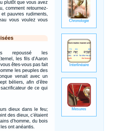
u plutôt que vous avez
u, comment retournez-
 et pauvres rudiments,
eau vous voulez vous
isées
pas repoussé les
Eternel, les fils d'Aaron
e vous êtes-vous pas fait
, comme les peuples des
onque venait avec un
pt béliers, afin d'être
sacrificateur de ce qui
leurs dieux dans le feu;
int des dieux, c'étaient
ains d'homme, du bois
s les ont anéantis.