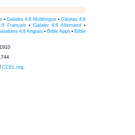
re
•
Galates 4:8 Multilingue
•
Gálatas 4:8
:8 Français
•
Galater 4:8 Allemand
•
alatians 4:8 Anglais
•
Bible Apps
•
Bible
 1910
1744
f
CCEL.org
.