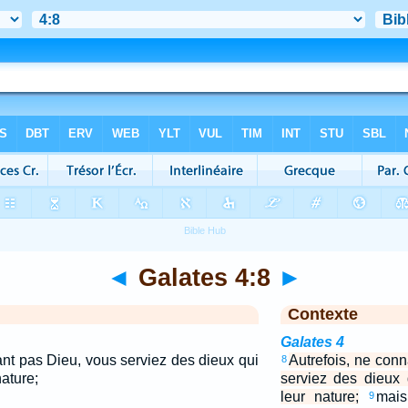
◄
Galates 4:8
►
Contexte
Galates 4
ant pas Dieu, vous serviez des dieux qui
Autrefois, ne con
8
nature;
serviez des dieux
leur nature;
mais
9