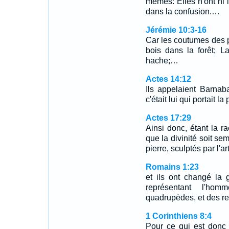
mêmes: Elles n'ont ni la
dans la confusion.…
Jérémie 10:3-16
Car les coutumes des 
bois dans la forêt; La
hache;…
Actes 14:12
Ils appelaient Barnab
c'était lui qui portait la
Actes 17:29
Ainsi donc, étant la 
que la divinité soit sem
pierre, sculptés par l'ar
Romains 1:23
et ils ont changé la 
représentant l'hom
quadrupèdes, et des rep
1 Corinthiens 8:4
Pour ce qui est donc