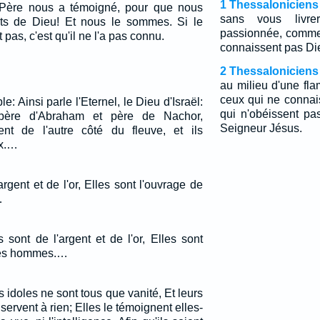
1 Thessaloniciens
Père nous a témoigné, pour que nous
sans vous livre
ts de Dieu! Et nous le sommes. Si le
passionnée, comme 
as, c'est qu'il ne l'a pas connu.
connaissent pas Di
2 Thessaloniciens
au milieu d'une fl
ceux qui ne connai
le: Ainsi parle l'Eternel, le Dieu d'Israël:
qui n'obéissent pa
père d'Abraham et père de Nachor,
Seigneur Jésus.
ent de l'autre côté du fleuve, et ils
ux.…
argent et de l'or, Elles sont l'ouvrage de
…
 sont de l'argent et de l'or, Elles sont
 des hommes.…
 idoles ne sont tous que vanité, Et leurs
servent à rien; Elles le témoignent elles-