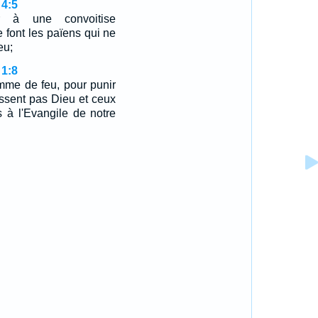
 4:5
r à une convoitise
font les païens qui ne
eu;
 1:8
amme de feu, pour punir
ssent pas Dieu et ceux
s à l'Evangile de notre