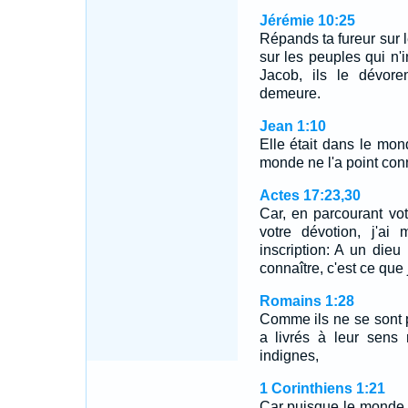
Jérémie 10:25
Répands ta fureur sur l
sur les peuples qui n'
Jacob, ils le dévore
demeure.
Jean 1:10
Elle était dans le mond
monde ne l'a point con
Actes 17:23,30
Car, en parcourant vot
votre dévotion, j'ai
inscription: A un die
connaître, c'est ce qu
Romains 1:28
Comme ils ne se sont 
a livrés à leur sens
indignes,
1 Corinthiens 1:21
Car puisque le monde,