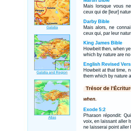
Martin Bible
Mais lorsque vous ne
ceux qui de [leur] natu
Darby Bible
Mais alors, ne connai
ceux qui, par leur natu
King James Bible
Howbeit then, when ye
which by nature are no
English Revised Vers
Howbeit at that time,
them which by nature a
Trésor de l'Écritur
when.
Exode 5:2
Pharaon répondit: Qui
voix, en laissant aller 
ne laisserai point aller 