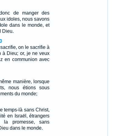
 donc de manger des
aux idoles, nous savons
'idole dans le monde, et
l Dieu.
0
acrifie, on le sacrifie à
 à Dieu; or, je ne veux
ez en communion avec
 même manière, lorsque
ts, nous étions sous
diments du monde;
e temps-là sans Christ,
ité en Israël, étrangers
e la promesse, sans
Dieu dans le monde.