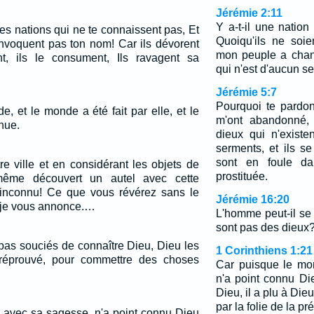
Jérémie 2:11
Y a-t-il une natio
es nations qui ne te connaissent pas, Et
Quoiqu'ils ne soi
invoquent pas ton nom! Car ils dévorent
mon peuple a chan
nt, ils le consument, Ils ravagent sa
qui n'est d'aucun s
Jérémie 5:7
Pourquoi te pardon
e, et le monde a été fait par elle, et le
m'ont abandonné, 
nue.
dieux qui n'existe
serments, et ils se 
sont en foule d
re ville et en considérant les objets de
prostituée.
 même découvert un autel avec cette
u inconnu! Ce que vous révérez sans le
Jérémie 16:20
e je vous annonce.…
L'homme peut-il se 
sont pas des dieux?
pas souciés de connaître Dieu, Dieu les
1 Corinthiens 1:21
 réprouvé, pour commettre des choses
Car puisque le mo
n'a point connu D
Dieu, il a plu à Die
par la folie de la pr
 avec sa sagesse, n'a point connu Dieu