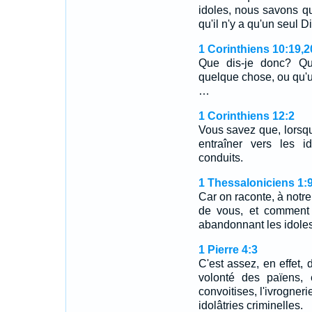
idoles, nous savons qu'
qu'il n'y a qu'un seul D
1 Corinthiens 10:19,2
Que dis-je donc? Que
quelque chose, ou qu'
…
1 Corinthiens 12:2
Vous savez que, lorsqu
entraîner vers les i
conduits.
1 Thessaloniciens 1:
Car on raconte, à notr
de vous, et comment 
abandonnant les idoles 
1 Pierre 4:3
C'est assez, en effet,
volonté des païens, 
convoitises, l'ivrogneri
idolâtries criminelles.