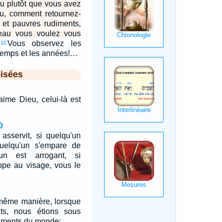
u plutôt que vous avez
u, comment retournez-
 et pauvres rudiments,
eau vous voulez vous
Vous observez les
10
s temps et les années!…
isées
aime Dieu, celui-là est
0
asservit, si quelqu'un
uelqu'un s'empare de
un est arrogant, si
ppe au visage, vous le
 même manière, lorsque
ts, nous étions sous
diments du monde;