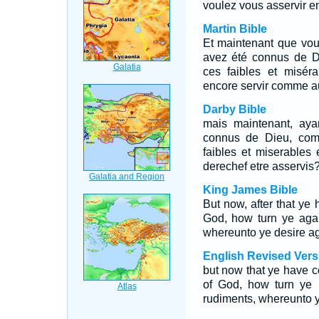
voulez vous asservir e
Martin Bible
Et maintenant que vou
avez été connus de D
ces faibles et misér
encore servir comme a
Darby Bible
mais maintenant, aya
connus de Dieu, com
faibles et miserables
derechef etre asservis
King James Bible
But now, after that ye
God, how turn ye aga
whereunto ye desire a
English Revised Vers
but now that ye have 
of God, how turn ye 
rudiments, whereunto y