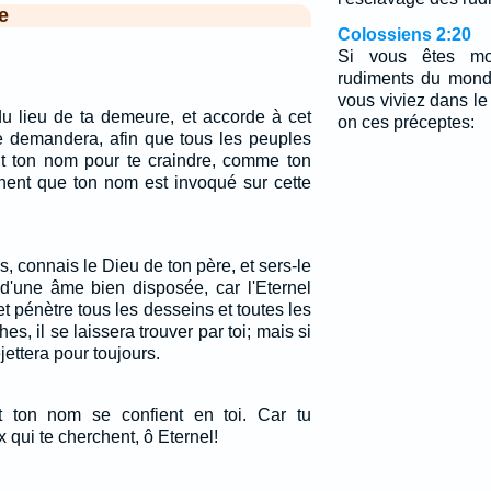
e
Colossiens 2:20
Si vous êtes mo
rudiments du mond
vous viviez dans l
du lieu de ta demeure, et accorde à cet
on ces préceptes:
 te demandera, afin que tous les peuples
nt ton nom pour te craindre, comme ton
chent que ton nom est invoqué sur cette
s, connais le Dieu de ton père, et sers-le
d'une âme bien disposée, car l'Eternel
t pénètre tous les desseins et toutes les
es, il se laissera trouver par toi; mais si
ejettera pour toujours.
 ton nom se confient en toi. Car tu
qui te cherchent, ô Eternel!