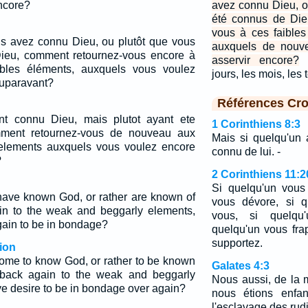
ncore?
avez connu Dieu, o
été connus de Die
vous à ces faibles
s avez connu Dieu, ou plutôt que vous
auxquels de nouv
ieu, comment retournez-vous encore à
asservir encore?
ables éléments, auxquels vous voulez
jours, les mois, le
uparavant?
Références Cro
nt connu Dieu, mais plutot ayant ete
1 Corinthiens 8:3
ment retournez-vous de nouveau aux
Mais si quelqu'un 
 elements auxquels vous voulez encore
connu de lui. -
?
2 Corinthiens 11:2
Si quelqu'un vous 
 have known God, or rather are known of
vous dévore, si q
in to the weak and beggarly elements,
vous, si quelqu'
gain to be in bondage?
quelqu'un vous fra
supportez.
ion
come to know God, or rather to be known
Galates 4:3
back again to the weak and beggarly
Nous aussi, de la
e desire to be in bondage over again?
nous étions enfan
l'esclavage des ru