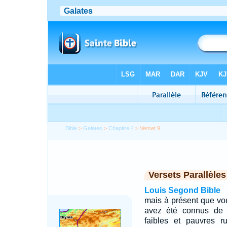
Bible
>
Galates
>
Chapitre 4
> Verset 9
Versets Parallèles
Louis Segond Bible
mais à présent que vo
avez été connus de 
faibles et pauvres 