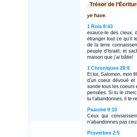
Trésor de l'Écritur
ye have.
1 Rois 8:43
exauce-le des cieux, 
étranger tout ce qu'il
de la terre connaisse
peuple d'Israël, et sa
maison que j'ai bâtie!
1 Chroniques 28:9
Et toi, Salomon, mon fil
d'un coeur dévoué et 
sonde tous les coeurs e
pensées. Si tu le cherch
tu l'abandonnes, il te r
Psaume 9:10
Ceux qui connaissent
n'abandonnes pas ceux 
Proverbes 2:5