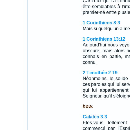
Car ceux qu'il a connu
être semblables à l'ima
premier-né entre plusie
1 Corinthiens 8:3
Mais si quelqu'un aime 
1 Corinthiens 13:12
Aujourd'hui nous voyo
obscure, mais alors n
connais en partie, ma
connu.
2 Timothée 2:19
Néanmoins, le solide
ces paroles qui lui se
qui lui appartiennen
Seigneur, qu'il s'éloigne
how.
Galates 3:3
Etes-vous tellemen
commencé par l'Esprit