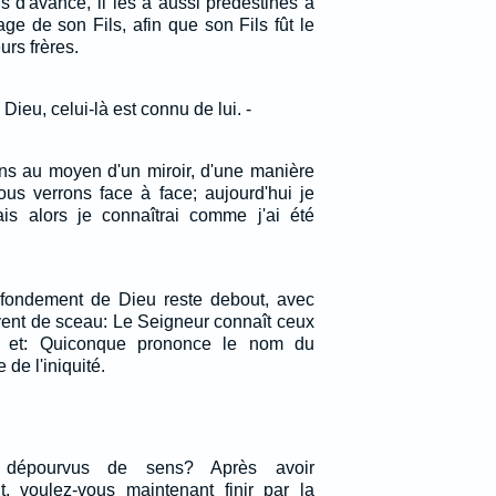
s d'avance, il les a aussi prédestinés à
ge de son Fils, afin que son Fils fût le
urs frères.
Dieu, celui-là est connu de lui. -
ns au moyen d'un miroir, d'une manière
ous verrons face à face; aujourd'hui je
is alors je connaîtrai comme j'ai été
 fondement de Dieu reste debout, avec
rvent de sceau: Le Seigneur connaît ceux
t; et: Quiconque prononce le nom du
 de l'iniquité.
t dépourvus de sens? Après avoir
, voulez-vous maintenant finir par la