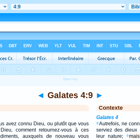
◄
Galates 4:9
►
Contexte
Galates 4
us avez connu Dieu, ou plutôt que vous
Autrefois, ne con
8
Dieu, comment retournez-vous à ces
serviez des dieux
rudiments, auxquels de nouveau vous
leur nature;
mais
9