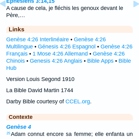
Éphésiens 3:14,15
A cause de cela, je fléchis les genoux devant le
Père,…
Links
Genèse 4:26 Interlinéaire
•
Genèse 4:26
Multilingue
•
Génesis 4:26 Espagnol
•
Genèse 4:26
Français
•
1 Mose 4:26 Allemand
•
Genèse 4:26
Chinois
•
Genesis 4:26 Anglais
•
Bible Apps
•
Bible
Hub
Version Louis Segond 1910
La Bible David Martin 1744
Darby Bible courtesy of
CCEL.org
.
Contexte
Genèse 4
Adam connut encore sa femme; elle enfanta un
25