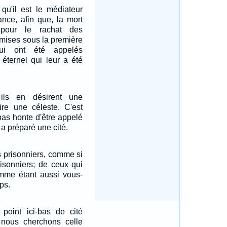
 qu'il est le médiateur
ance, afin que, la mort
 pour le rachat des
mises sous la première
qui ont été appelés
e éternel qui leur a été
ils en désirent une
dire une céleste. C'est
pas honte d'être appelé
r a préparé une cité.
 prisonniers, comme si
risonniers; de ceux qui
omme étant aussi vous-
ps.
point ici-bas de cité
nous cherchons celle