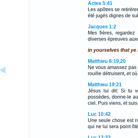
Actes 5:41
Les apôtres se retirère
été jugés dignes de su
Jacques 1:2
Mes frères, regardez
diverses épreuves aux
in yourselves that ye
Matthieu 6:19,20
Ne vous amassez pas des
rouille détruisent, et 
Matthieu 19:21
Jésus lui dit: Si tu 
possèdes, donne-le aux
ciel. Puis viens, et suis
Luc 10:42
Une seule chose est né
qui ne lui sera point ôt
Luc 12:33