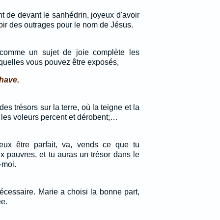
nt de devant le sanhédrin, joyeux d'avoir
bir des outrages pour le nom de Jésus.
 comme un sujet de joie complète les
quelles vous pouvez être exposés,
 have.
 trésors sur la terre, où la teigne et la
où les voleurs percent et dérobent;…
veux être parfait, va, vends ce que tu
 pauvres, et tu auras un trésor dans le
-moi.
cessaire. Marie a choisi la bonne part,
ée.