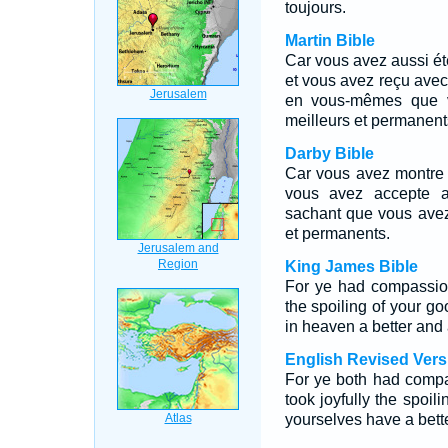
toujours.
Martin Bible
Car vous avez aussi été 
et vous avez reçu avec
en vous-mêmes que v
meilleurs et permanent
Darby Bible
Car vous avez montre 
vous avez accepte a
sachant que vous ave
et permanents.
King James Bible
For ye had compassion
the spoiling of your g
in heaven a better and
English Revised Vers
For ye both had compa
took joyfully the spoil
yourselves have a bett