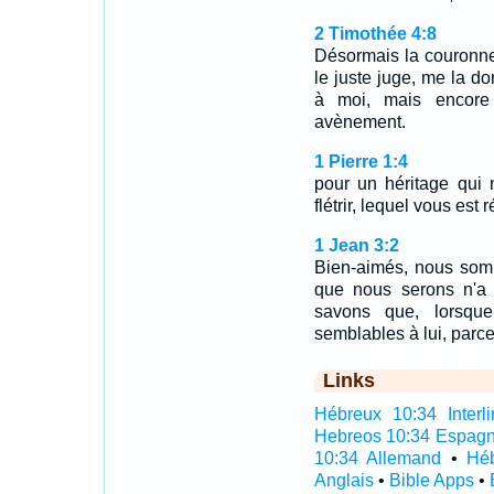
2 Timothée 4:8
Désormais la couronne 
le juste juge, me la d
à moi, mais encore
avènement.
1 Pierre 1:4
pour un héritage qui n
flétrir, lequel vous est
1 Jean 3:2
Bien-aimés, nous som
que nous serons n'a 
savons que, lorsque
semblables à lui, parce 
Links
Hébreux 10:34 Interli
Hebreos 10:34 Espagn
10:34 Allemand
•
Héb
Anglais
•
Bible Apps
•