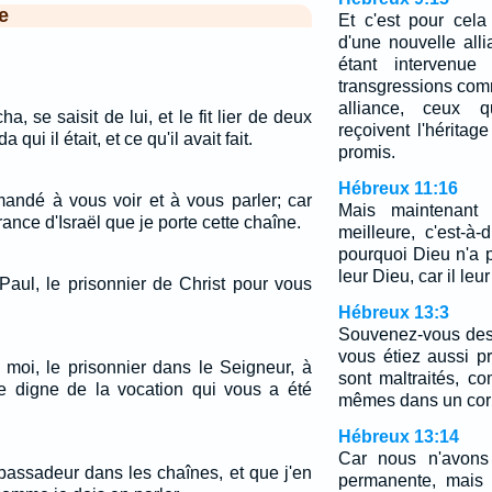
e
Et c'est pour cela
d'une nouvelle alli
étant intervenue
transgressions com
alliance, ceux 
ha, se saisit de lui, et le fit lier de deux
reçoivent l'héritag
qui il était, et ce qu'il avait fait.
promis.
Hébreux 11:16
mandé à vous voir et à vous parler; car
Mais maintenant 
rance d'Israël que je porte cette chaîne.
meilleure, c'est-à-
pourquoi Dieu n'a 
leur Dieu, car il leu
Paul, le prisonnier de Christ pour vous
Hébreux 13:3
Souvenez-vous des
vous étiez aussi p
 moi, le prisonnier dans le Seigneur, à
sont maltraités, c
e digne de la vocation qui vous a été
mêmes dans un cor
Hébreux 13:14
Car nous n'avons 
bassadeur dans les chaînes, et que j'en
permanente, mais 