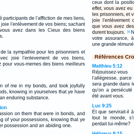
ceux dont la posit
effet, vous avez e
les prisonniers, et
participants de l'affliction de mes liens,
joie l'enlèvement
 joie l'enlèvement de vos biens; sachant
que vous avez des 
ous avez dans les Cieux des biens
durent toujours.
N
35
s.
votre assurance, à
une grande rémuné
de la sympathie pour les prisonniers et
Références Cro
vec joie l'enlevement de vos biens,
z pour vous-memes des biens meilleurs
Matthieu 5:12
Réjouissez-vo
l'allégresse, parc
sera grande dans le
 of me in my bonds, and took joyfully
qu'on a persécuté
oods, knowing in yourselves that ye have
été avant vous.
 an enduring substance.
Luc 9:25
ion
Et que servirait-i
ssion on them that were in bonds, and
tout le monde, s'
ing of your possessions, knowing that ye
perdait lui-même?
er possession and an abiding one.
Hébreux 9:15