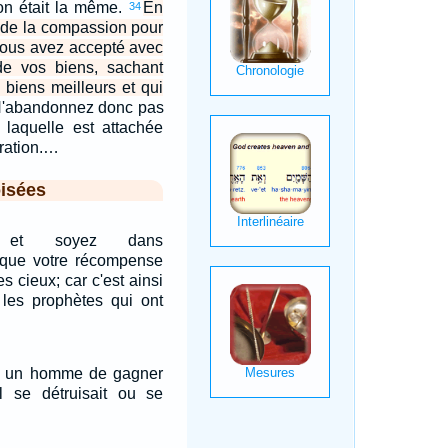
ion était la même.
En
34
u de la compassion pour
 vous avez accepté avec
 de vos biens, sachant
biens meilleurs et qui
'abandonnez donc pas
 laquelle est attachée
ration.…
isées
us et soyez dans
e que votre récompense
s cieux; car c'est ainsi
 les prophètes qui ont
l à un homme de gagner
il se détruisait ou se