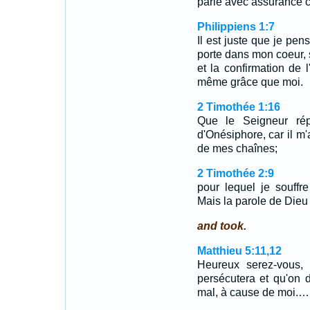
parle avec assurance c
Philippiens 1:7
Il est juste que je pen
porte dans mon coeur, s
et la confirmation de l
même grâce que moi.
2 Timothée 1:16
Que le Seigneur rép
d'Onésiphore, car il m'
de mes chaînes;
2 Timothée 2:9
pour lequel je souffr
Mais la parole de Dieu 
and took.
Matthieu 5:11,12
Heureux serez-vous, 
persécutera et qu'on 
mal, à cause de moi.…