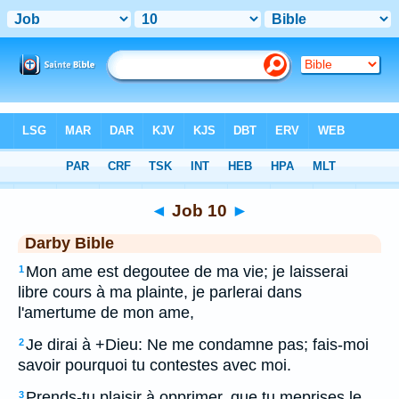
Bible
>
DAR
> Job 10
◄
Job 10
►
Darby Bible
Mon ame est degoutee de ma vie; je laisserai
1
libre cours à ma plainte, je parlerai dans
l'amertume de mon ame,
Je dirai à +Dieu: Ne me condamne pas; fais-moi
2
savoir pourquoi tu contestes avec moi.
Prends-tu plaisir à opprimer, que tu meprises le
3