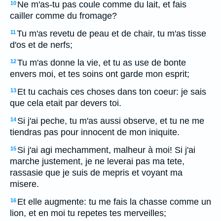
Ne m'as-tu pas coule comme du lait, et fais
10
cailler comme du fromage?
Tu m'as revetu de peau et de chair, tu m'as tisse
11
d'os et de nerfs;
Tu m'as donne la vie, et tu as use de bonte
12
envers moi, et tes soins ont garde mon esprit;
Et tu cachais ces choses dans ton coeur: je sais
13
que cela etait par devers toi.
Si j'ai peche, tu m'as aussi observe, et tu ne me
14
tiendras pas pour innocent de mon iniquite.
Si j'ai agi mechamment, malheur à moi! Si j'ai
15
marche justement, je ne leverai pas ma tete,
rassasie que je suis de mepris et voyant ma
misere.
Et elle augmente: tu me fais la chasse comme un
16
lion, et en moi tu repetes tes merveilles;