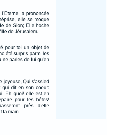
e l'Eternel a prononcée
 méprise, elle se moque
ille de Sion; Elle hoche
 fille de Jérusalem.
été pour toi un objet de
onc été surpris parmi les
u ne parles de lui qu'en
le joyeuse, Qui s'assied
 qui dit en son coeur:
i! Eh quoi! elle est en
epaire pour les bêtes!
sseront près d'elle
nt la main.