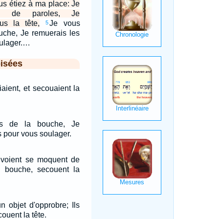
s étiez à ma place: Je
is de paroles, Je
us la tête,
Je vous
5
bouche, Je remuerais les
oulager.…
isées
iaient, et secouaient la
ais de la bouche, Je
s pour vous soulager.
voient se moquent de
la bouche, secouent la
n objet d'opprobre; Ils
ouent la tête.