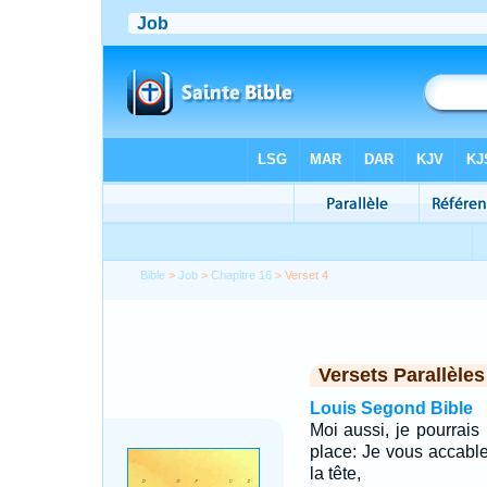
Bible
>
Job
>
Chapitre 16
> Verset 4
Versets Parallèles
Louis Segond Bible
Moi aussi, je pourrai
place: Je vous accable
la tête,