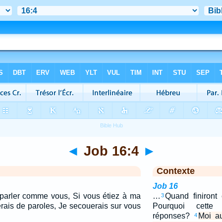
◄
Job 16:4
►
Contexte
Job 16
s parler comme vous, Si vous étiez à ma
…
Quand finiront 
3
rais de paroles, Je secouerais sur vous
Pourquoi cette 
réponses?
Moi au
4