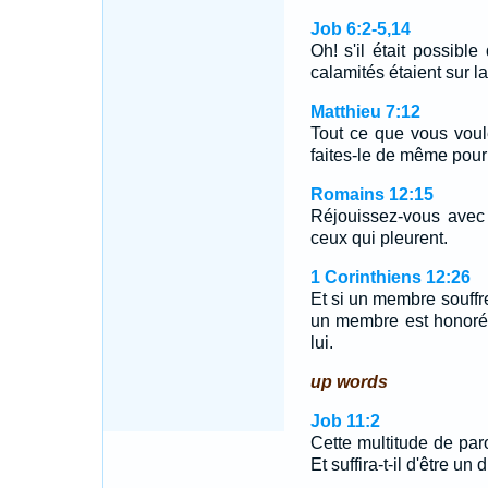
Job 6:2-5,14
Oh! s'il était possibl
calamités étaient sur 
Matthieu 7:12
Tout ce que vous vou
faites-le de même pour e
Romains 12:15
Réjouissez-vous avec 
ceux qui pleurent.
1 Corinthiens 12:26
Et si un membre souffre
un membre est honoré,
lui.
up words
Job 11:2
Cette multitude de paro
Et suffira-t-il d'être u