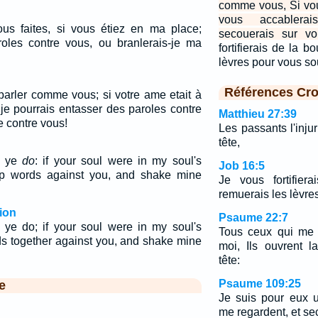
comme vous, Si vou
vous accablera
us faites, si vous étiez en ma place;
secouerais sur vo
oles contre vous, ou branlerais-je ma
fortifierais de la 
lèvres pour vous s
Références Cro
 parler comme vous; si votre ame etait à
je pourrais entasser des paroles contre
Matthieu 27:39
e contre vous!
Les passants l'injur
tête,
s ye
do
: if your soul were in my soul's
Job 16:5
up words against you, and shake mine
Je vous fortifier
remuerais les lèvre
ion
Psaume 22:7
 ye do; if your soul were in my soul's
Tous ceux qui me 
rds together against you, and shake mine
moi, Ils ouvrent 
tête:
Psaume 109:25
e
Je suis pour eux u
me regardent, et sec