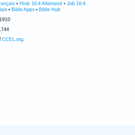
rançais
•
Hiob 16:4 Allemand
•
Job 16:4
lais
•
Bible Apps
•
Bible Hub
 1910
1744
f
CCEL.org
.