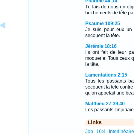
Psaume 44:14
Tu fais de nous un obj
hochements de tête par
Psaume 109:25
Je suis pour eux un o
secouent la tête.
Jérémie 18:16
Ils ont fait de leur p
moquerie; Tous ceux qu
la tête.
Lamentations 2:15
Tous les passants batt
secouent la tête contre 
qu'on appelait une beaut
Matthieu 27:39,40
Les passants l'injuriaie
Links
Job 16:4 Interlinéair