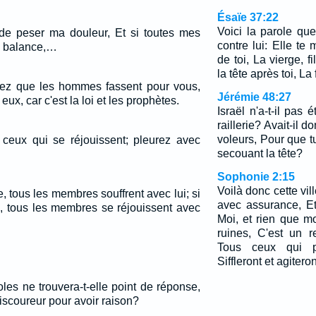
Ésaïe 37:22
Voici la parole qu
e de peser ma douleur, Et si toutes mes
contre lui: Elle te
la balance,…
de toi, La vierge, f
la tête après toi, La
lez que les hommes fassent pour vous,
Jérémie 48:27
ux, car c'est la loi et les prophètes.
Israël n'a-t-il pas 
raillerie? Avait-il d
voleurs, Pour que t
ceux qui se réjouissent; pleurez avec
secouant la tête?
Sophonie 2:15
Voilà donc cette vil
, tous les membres souffrent avec lui; si
avec assurance, Et
 tous les membres se réjouissent avec
Moi, et rien que mo
ruines, C'est un r
Tous ceux qui pa
Siffleront et agitero
les ne trouvera-t-elle point de réponse,
n discoureur pour avoir raison?