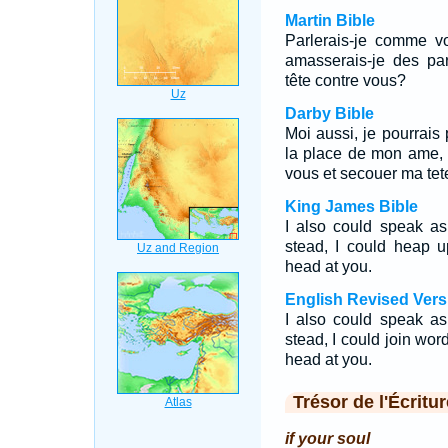
Martin Bible
Parlerais-je comme vo
amasserais-je des par
tête contre vous?
Darby Bible
Moi aussi, je pourrais
la place de mon ame, 
vous et secouer ma tet
King James Bible
I also could speak a
stead, I could heap 
head at you.
English Revised Vers
I also could speak as
stead, I could join wo
head at you.
Trésor de l'Écritur
if your soul