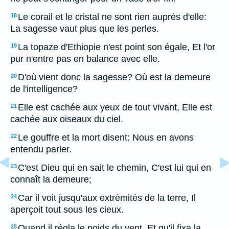
Le corail et le cristal ne sont rien auprès d'elle:
18
La sagesse vaut plus que les perles.
La topaze d'Ethiopie n'est point son égale, Et l'or
19
pur n'entre pas en balance avec elle.
D'où vient donc la sagesse? Où est la demeure
20
de l'intelligence?
Elle est cachée aux yeux de tout vivant, Elle est
21
cachée aux oiseaux du ciel.
Le gouffre et la mort disent: Nous en avons
22
entendu parler.
C'est Dieu qui en sait le chemin, C'est lui qui en
23
connaît la demeure;
Car il voit jusqu'aux extrémités de la terre, Il
24
aperçoit tout sous les cieux.
Quand il régla le poids du vent, Et qu'il fixa la
25