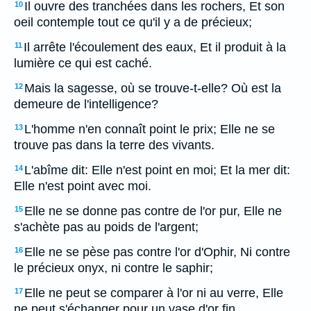
Il ouvre des tranchées dans les rochers, Et son
10
oeil contemple tout ce qu'il y a de précieux;
Il arrête l'écoulement des eaux, Et il produit à la
11
lumière ce qui est caché.
Mais la sagesse, où se trouve-t-elle? Où est la
12
demeure de l'intelligence?
L'homme n'en connaît point le prix; Elle ne se
13
trouve pas dans la terre des vivants.
L'abîme dit: Elle n'est point en moi; Et la mer dit:
14
Elle n'est point avec moi.
Elle ne se donne pas contre de l'or pur, Elle ne
15
s'achète pas au poids de l'argent;
Elle ne se pèse pas contre l'or d'Ophir, Ni contre
16
le précieux onyx, ni contre le saphir;
Elle ne peut se comparer à l'or ni au verre, Elle
17
ne peut s'échanger pour un vase d'or fin.