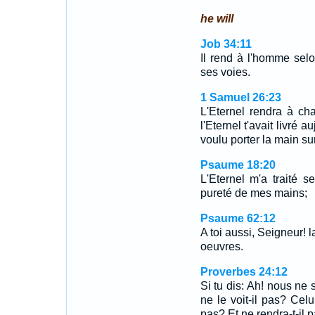
he will
Job 34:11
Il rend à l'homme selo
ses voies.
1 Samuel 26:23
L'Eternel rendra à cha
l'Eternel t'avait livré 
voulu porter la main sur 
Psaume 18:20
L'Eternel m'a traité s
pureté de mes mains;
Psaume 62:12
A toi aussi, Seigneur! 
oeuvres.
Proverbes 24:12
Si tu dis: Ah! nous ne 
ne le voit-il pas? Celu
pas? Et ne rendra-t-il