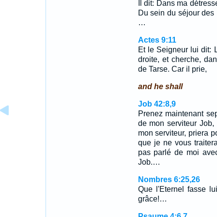
Il dit: Dans ma détresse
Du sein du séjour des m
…
Actes 9:11
Et le Seigneur lui dit:
droite, et cherche, d
de Tarse. Car il prie,
and he shall
Job 42:8,9
Prenez maintenant sept
de mon serviteur Job, 
mon serviteur, priera p
que je ne vous traitera
pas parlé de moi avec
Job.…
Nombres 6:25,26
Que l'Eternel fasse lui
grâce!…
Psaume 4:6,7