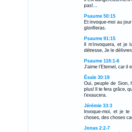
pas!…
Psaume 50:15
Et invoque-moi au jour 
glorifieras.
Psaume 91:15
Il m'invoquera, et je 
détresse, Je le délivrerai
Psaume 116:1-6
J'aime l'Eternel, car i
Ésaïe 30:19
Oui, peuple de Sion, 
plus! Il te fera grâce, 
t'exaucera.
Jérémie 33:3
Invoque-moi, et je te
choses, des choses ca
Jonas 2:2-7