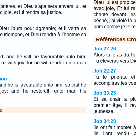
Dieu lui est propice
 prières, et Dieu s'apaisera envers lui, et
avec joie, Et lui 
c joie, et lui rendra sa justice.
chante devant les
péché, j'ai violé la j
puni comme je le m
Dieu l'aura pour agreable; et il verra sa
e triomphe, et Dieu rendra à l'homme sa
Références Cro
Job 22:26
Alors tu feras du To
d, and he will be favourable unto him:
Tu élèveras vers Die
ce with joy: for he will render unto man
Job 22:27
Tu le prieras, et
ion
accompliras tes voe
nd he is favourable unto him; so that he
 joy: and he restoreth unto man his
Job 33:25
Et sa chair a plu
premier âge, Il r
e
jeunesse.
Job 34:28
Ils ont fait monter 
Ils l'ont rendu a