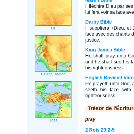
Martin Bible
Il fléchira Dieu par ses
lui fera voir sa face ave
Darby Bible
Il suppliera +Dieu, et 
face avec des chants d
justice.
King James Bible
He shall pray unto Go
and he shall see his fa
his righteousness.
English Revised Vers
He prayeth unto God, a
seeth his face with
righteousness.
Trésor de l'Écritur
pray
2 Rois 20:2-5