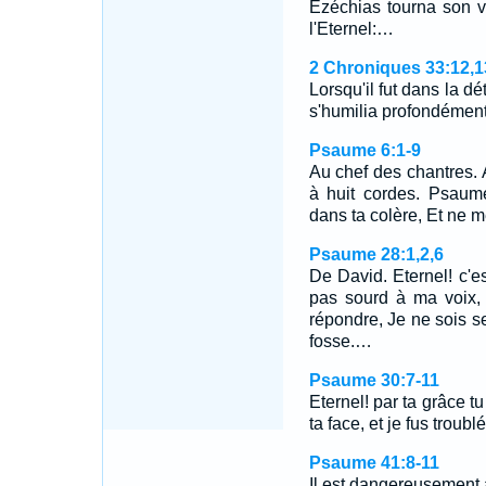
Ezéchias tourna son vis
l'Eternel:…
2 Chroniques 33:12,1
Lorsqu'il fut dans la dét
s'humilia profondémen
Psaume 6:1-9
Au chef des chantres. 
à huit cordes. Psaum
dans ta colère, Et ne m
Psaume 28:1,2,6
De David. Eternel! c'es
pas sourd à ma voix, 
répondre, Je ne sois 
fosse.…
Psaume 30:7-11
Eternel! par ta grâce t
ta face, et je fus troubl
Psaume 41:8-11
Il est dangereusement a