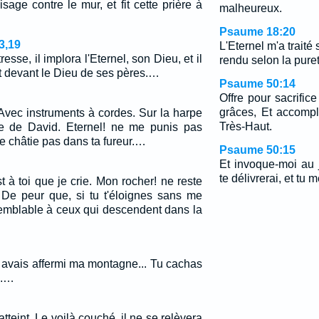
age contre le mur, et fit cette prière à
malheureux.
Psaume 18:20
3,19
L'Eternel m'a traité 
resse, il implora l'Eternel, son Dieu, et il
rendu selon la pure
t devant le Dieu de ses pères.…
Psaume 50:14
Offre pour sacrific
grâces, Et accompl
Avec instruments à cordes. Sur la harpe
Très-Haut.
e de David. Eternel! ne me punis pas
e châtie pas dans ta fureur.…
Psaume 50:15
Et invoque-moi au 
te délivrerai, et tu m
t à toi que je crie. Mon rocher! ne reste
De peur que, si tu t'éloignes sans me
semblable à ceux qui descendent dans la
u avais affermi ma montagne... Tu cachas
é.…
tteint, Le voilà couché, il ne se relèvera