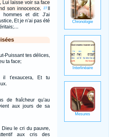
, Lui laisse voir sa face
rend son innocence.
Il
27
 hommes et dit: J'ai
ustice, Et je n'ai pas été
éritais;…
isées
ut-Puissant tes délices,
u ta face;
 il t'exaucera, Et tu
ux.
s de fraîcheur qu'au
evient aux jours de sa
à Dieu le cri du pauvre,
ttentif aux cris des