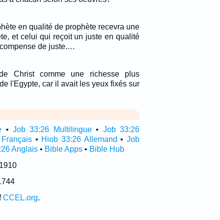
phète en qualité de prophète recevra une
 et celui qui reçoit un juste en qualité
récompense de juste.…
e de Christ comme une richesse plus
e l'Egypte, car il avait les yeux fixés sur
e
•
Job 33:26 Multilingue
•
Job 33:26
 Français
•
Hiob 33:26 Allemand
•
Job
:26 Anglais
•
Bible Apps
•
Bible Hub
 1910
1744
f
CCEL.org
.