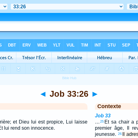
◄
Job 33:26
►
Contexte
Job 33
ière; et Dieu lui est propice, Lui laisse
…
Et sa chair a 
25
 Et lui rend son innocence.
premier âge, Il r
jeunesse.
Il adre
26