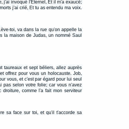
, j'ai invoqué l'Eternel, Et il m'a exaucé;
orts j'ai crié, Et tu as entendu ma voix.
 Lève-toi, va dans la rue qu'on appelle la
ans la maison de Judas, un nommé Saul
 taureaux et sept béliers, allez auprès
et offrez pour vous un holocauste. Job,
our vous, et c'est par égard pour lui seul
i pas selon votre folie; car vous n'avez
 droiture, comme l'a fait mon serviteur
re sa face sur toi, et qu'il t'accorde sa