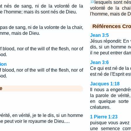
lesquels sont nés
13
t nés de sang, ni de la volonté de la
volonté de la chai
 de l'homme; mais ils sont nés de Dieu.
l'homme, mais de D
Références Cro
pas de sang, ni de la volonte de la chair,
homme, mais de Dieu.
Jean 3:5
Jésus répondit: En vé
dis, si un homme ne
blood, nor of the will of the flesh, nor of
il ne peut entrer d
God.
Jean 3:6
ion
Ce qui est né de la c
blood, nor of the will of the flesh, nor of
est né de l'Esprit est
God.
Jacques 1:18
e
Il nous a engendré
la parole de vérit
en quelque sorte
créatures.
érité, en vérité, je te le dis, si un homme
1 Pierre 1:23
 ne peut voir le royaume de Dieu.…
puisque vous avez 
une semence corru