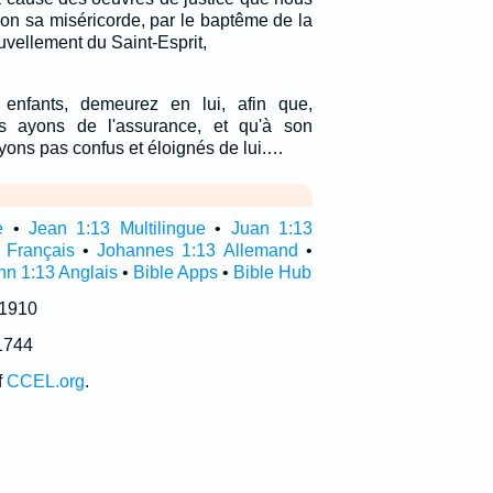
lon sa miséricorde, par le baptême de la
uvellement du Saint-Esprit,
s enfants, demeurez en lui, afin que,
ous ayons de l'assurance, et qu'à son
ons pas confus et éloignés de lui.…
e
•
Jean 1:13 Multilingue
•
Juan 1:13
 Français
•
Johannes 1:13 Allemand
•
hn 1:13 Anglais
•
Bible Apps
•
Bible Hub
 1910
1744
f
CCEL.org
.