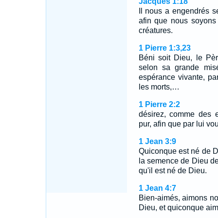
Jacques 1:18
Il nous a engendrés se
afin que nous soyons
créatures.
1 Pierre 1:3,23
Béni soit Dieu, le Pè
selon sa grande misé
espérance vivante, par
les morts,…
1 Pierre 2:2
désirez, comme des en
pur, afin que par lui vo
1 Jean 3:9
Quiconque est né de D
la semence de Dieu dem
qu'il est né de Dieu.
1 Jean 4:7
Bien-aimés, aimons nou
Dieu, et quiconque aim