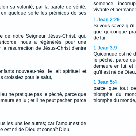
semence incorrup
lon sa volonté, par la parole de vérité,
vivante et permanen
 en quelque sorte les prémices de ses
1 Jean 2:29
Si vous savez qu'il
que quiconque prat
re de notre Seigneur Jésus-Christ, qui,
de lui.
ricorde, nous a régénérés, pour une
1 Jean 3:9
 la résurrection de Jésus-Christ d'entre
Quiconque est né d
le péché, parce q
demeure en lui; et 
fants nouveau-nés, le lait spirituel et
qu'il est né de Dieu.
us croissiez pour le salut,
1 Jean 5:4
parce que tout c
ieu ne pratique pas le péché, parce que
triomphe du monde
eure en lui; et il ne peut pécher, parce
triomphe du monde, c
s les uns les autres; car l'amour est de
e est né de Dieu et connaît Dieu.