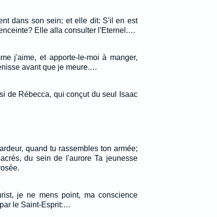
nt dans son sein; et elle dit: S'il en est
 enceinte? Elle alla consulter l'Eternel.…
e j'aime, et apporte-le-moi à manger,
énisse avant que je meure.…
ainsi de Rébecca, qui conçut du seul Isaac
'ardeur, quand tu rassembles ton armée;
crés, du sein de l'aurore Ta jeunesse
rosée.
hrist, je ne mens point, ma conscience
ar le Saint-Esprit:…