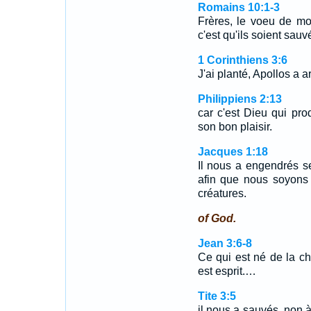
Romains 10:1-3
Frères, le voeu de mo
c'est qu'ils soient sau
1 Corinthiens 3:6
J'ai planté, Apollos a ar
Philippiens 2:13
car c'est Dieu qui prod
son bon plaisir.
Jacques 1:18
Il nous a engendrés se
afin que nous soyons
créatures.
of God.
Jean 3:6-8
Ce qui est né de la cha
est esprit.…
Tite 3:5
il nous a sauvés, non 