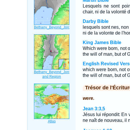
Martin Bible
Lesquels ne sont poin
chair, ni de la volonté
Darby Bible
lesquels sont nes, non 
ni de la volonte de l'
King James Bible
Which were born, not of 
the will of man, but of 
English Revised Vers
which were born, not of 
the will of man, but of 
Trésor de l'Écritur
were.
Jean 3:3,5
Jésus lui répondit: En v
ne naît de nouveau, il