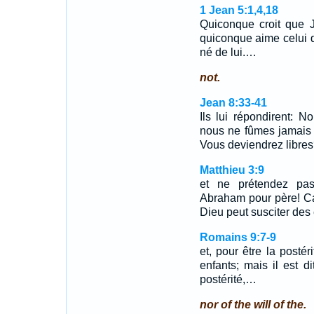
1 Jean 5:1,4,18
Quiconque croit que J
quiconque aime celui q
né de lui.…
not.
Jean 8:33-41
Ils lui répondirent: 
nous ne fûmes jamais 
Vous deviendrez libr
Matthieu 3:9
et ne prétendez pa
Abraham pour père! Ca
Dieu peut susciter des
Romains 9:7-9
et, pour être la posté
enfants; mais il est 
postérité,…
nor of the will of the.