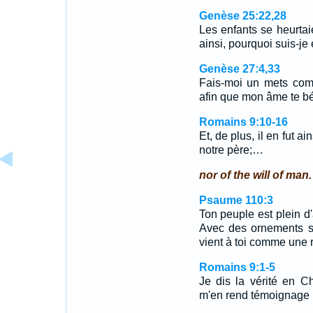
Genèse 25:22,28
Les enfants se heurtaie
ainsi, pourquoi suis-je
Genèse 27:4,33
Fais-moi un mets comm
afin que mon âme te b
Romains 9:10-16
Et, de plus, il en fut 
notre père;…
nor of the will of man.
Psaume 110:3
Ton peuple est plein d
Avec des ornements sa
vient à toi comme une 
Romains 9:1-5
Je dis la vérité en C
m'en rend témoignage p