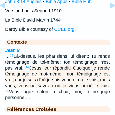
John 8:14 Anglais
•
Bible Apps
•
Bible Hub
Version Louis Segond 1910
La Bible David Martin 1744
Darby Bible courtesy of
CCEL.org
.
Contexte
Jean 8
…
Là-dessus, les pharisiens lui dirent: Tu rends
13
témoignage de toi-même; ton témoignage n'est
pas vrai.
Jésus leur répondit: Quoique je rende
14
témoignage de moi-même, mon témoignage est
vrai, car je sais d'où je suis venu et où je vais; mais
vous, vous ne savez d'où je viens ni où je vais.
Vous jugez selon la chair; moi, je ne juge
15
personne.…
Références Croisées