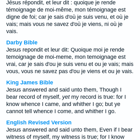
Jésus répondit, et leur dit : quoique je rende
témoignage de moi-même, mon témoignage est
digne de foi; car je sais d'où je suis venu, et où je
vais; mais vous ne savez d'où je viens, ni où je
vais.
Darby Bible
Jesus repondit et leur dit: Quoique moi je rende
temoignage de moi-meme, mon temoignage est
vrai, car je sais d'ou je suis venu et ou je vais; mais
vous, vous ne savez pas d'ou je viens et ou je vais.
King James Bible
Jesus answered and said unto them, Though I
bear record of myself,
yet
my record is true: for I
know whence I came, and whither I go; but ye
cannot tell whence I come, and whither I go.
English Revised Version
Jesus answered and said unto them, Even if I bear
witness of myself, my witness is true; for I know