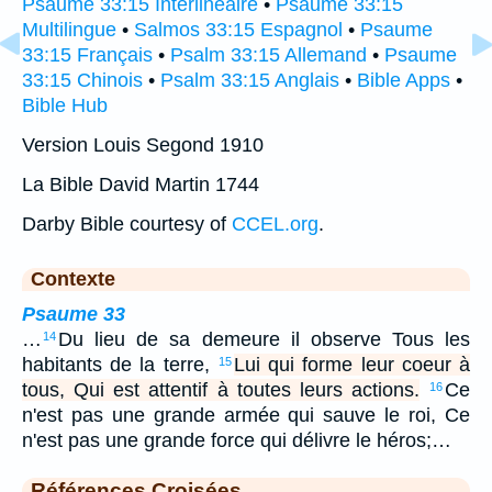
Psaume 33:15 Interlinéaire
•
Psaume 33:15
Multilingue
•
Salmos 33:15 Espagnol
•
Psaume
33:15 Français
•
Psalm 33:15 Allemand
•
Psaume
33:15 Chinois
•
Psalm 33:15 Anglais
•
Bible Apps
•
Bible Hub
Version Louis Segond 1910
La Bible David Martin 1744
Darby Bible courtesy of
CCEL.org
.
Contexte
Psaume 33
…
Du lieu de sa demeure il observe Tous les
14
habitants de la terre,
Lui qui forme leur coeur à
15
tous, Qui est attentif à toutes leurs actions.
Ce
16
n'est pas une grande armée qui sauve le roi, Ce
n'est pas une grande force qui délivre le héros;…
Références Croisées