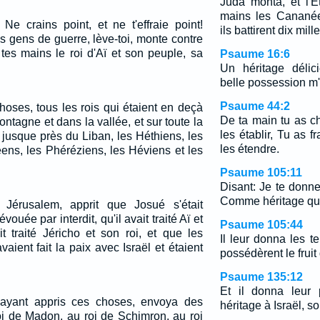
Juda monta, et l'Et
mains les Cananée
 Ne crains point, et ne t'effraie point!
ils battirent dix mi
s gens de guerre, lève-toi, monte contre
e tes mains le roi d'Aï et son peuple, sa
Psaume 16:6
Un héritage délic
belle possession m'
Psaume 44:2
hoses, tous les rois qui étaient en deçà
De ta main tu as c
ntagne et dans la vallée, et sur toute la
les établir, Tu as 
 jusque près du Liban, les Héthiens, les
les étendre.
ns, les Phéréziens, les Héviens et les
Psaume 105:11
Disant: Je te donn
Comme héritage qui
 Jérusalem, apprit que Josué s'était
vouée par interdit, qu'il avait traité Aï et
Psaume 105:44
t traité Jéricho et son roi, et que les
Il leur donna les te
ient fait la paix avec Israël et étaient
possédèrent le fruit
Psaume 135:12
Et il donna leur 
, ayant appris ces choses, envoya des
héritage à Israël, s
i de Madon, au roi de Schimron, au roi