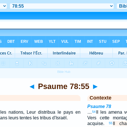
◄
Psaume 78:55
►
Contexte
Psaume 78
les nations, Leur distribua le pays en
…
Il les amena ve
54
dans leurs tentes les tribus d'Israël.
Vers cette monta
acquise.
Il ch
55