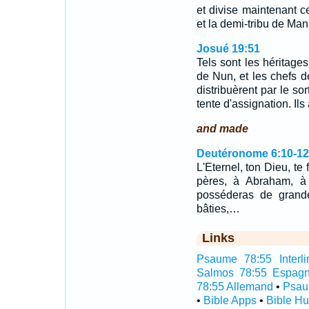
et divise maintenant ce
et la demi-tribu de Ma
Josué 19:51
Tels sont les héritages
de Nun, et les chefs de
distribuèrent par le sor
tente d'assignation. Il
and made
Deutéronome 6:10-12
L'Eternel, ton Dieu, te 
pères, à Abraham, à
posséderas de grande
bâties,…
Links
Psaume 78:55 Interli
Salmos 78:55 Espagn
78:55 Allemand
•
Psau
•
Bible Apps
•
Bible H