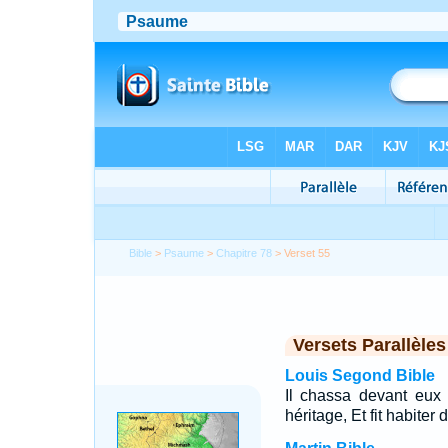
Bible
>
Psaume
>
Chapitre 78
> Verset 55
Versets Parallèles
Louis Segond Bible
Il chassa devant eux 
héritage, Et fit habiter 