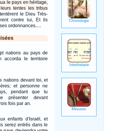
bua le pays en héritage,
 leurs tentes les tribus
 tentèrent le Dieu Très-
rent contre lui, Et ils
t ses ordonnances.…
isées
sept nations au pays de
 accorda le territoire
s nations devant toi, et
ntières; et personne ne
ays, pendant que tu
e présenter devant
rois fois par an.
x enfants d'Israël, et
us serez entrés dans le
e pays deviendra votre