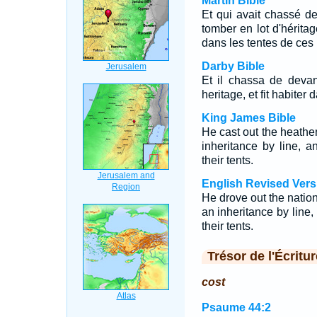
Martin Bible
Et qui avait chassé de 
tomber en lot d'héritage
dans les tentes de ces 
Darby Bible
Et il chassa de devan
heritage, et fit habiter 
King James Bible
He cast out the heathe
inheritance by line, a
their tents.
English Revised Vers
He drove out the nation
an inheritance by line,
their tents.
Trésor de l'Écritur
cost
Psaume 44:2