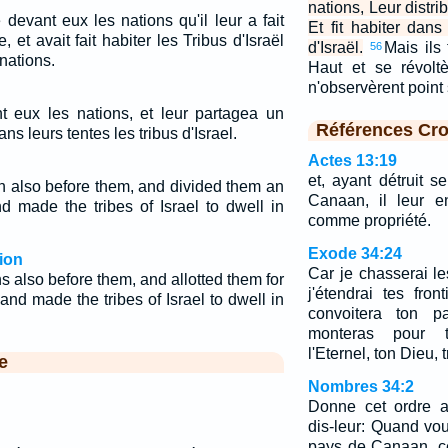
nations, Leur distri
devant eux les nations qu'il leur a fait
Et fit habiter dans
, et avait fait habiter les Tribus d'Israël
d'Israël.
Mais ils
56
nations.
Haut et se révoltè
n'observèrent poin
t eux les nations, et leur partagea un
Références Cro
dans leurs tentes les tribus d'Israel.
Actes 13:19
et, ayant détruit 
n also before them, and divided them an
Canaan, il leur en
nd made the tribes of Israel to dwell in
comme propriété.
Exode 34:24
ion
Car je chasserai le
s also before them, and allotted them for
j'étendrai tes fro
 and made the tribes of Israel to dwell in
convoitera ton p
monteras pour t
l'Eternel, ton Dieu, t
e
Nombres 34:2
Donne cet ordre au
dis-leur: Quand vo
pays de Canaan, c