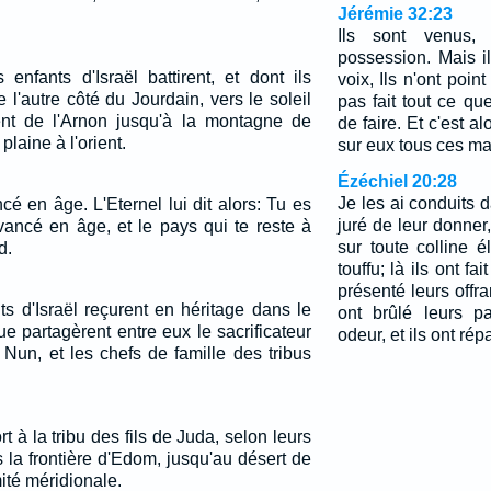
Jérémie 32:23
Ils sont venus,
possession. Mais il
 enfants d'Israël battirent, et dont ils
voix, Ils n'ont point
l'autre côté du Jourdain, vers le soleil
pas fait tout ce qu
rent de l'Arnon jusqu'à la montagne de
de faire. Et c'est al
plaine à l'orient.
sur eux tous ces ma
Ézéchiel 20:28
Je les ai conduits 
cé en âge. L'Eternel lui dit alors: Tu es
juré de leur donner,
vancé en âge, et le pays qui te reste à
sur toute colline é
d.
touffu; là ils ont fai
présenté leurs offran
ts d'Israël reçurent en héritage dans le
ont brûlé leurs p
 partagèrent entre eux le sacrificateur
odeur, et ils ont rép
 Nun, et les chefs de famille des tribus
t à la tribu des fils de Juda, selon leurs
rs la frontière d'Edom, jusqu'au désert de
mité méridionale.