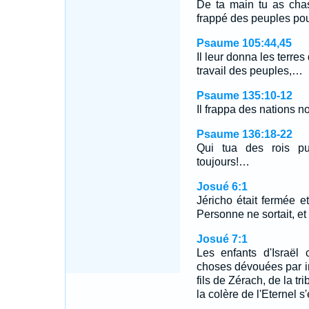
De ta main tu as chas
frappé des peuples pou
Psaume 105:44,45
Il leur donna les terres
travail des peuples,…
Psaume 135:10-12
Il frappa des nations 
Psaume 136:18-22
Qui tua des rois pu
toujours!…
Josué 6:1
Jéricho était fermée et
Personne ne sortait, et
Josué 7:1
Les enfants d'Israël 
choses dévouées par int
fils de Zérach, de la t
la colère de l'Eternel s