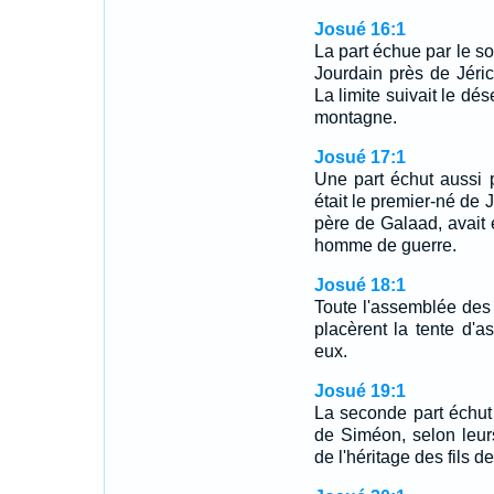
Josué 16:1
La part échue par le so
Jourdain près de Jérich
La limite suivait le dés
montagne.
Josué 17:1
Une part échut aussi p
était le premier-né de
père de Galaad, avait 
homme de guerre.
Josué 18:1
Toute l'assemblée des e
placèrent la tente d'a
eux.
Josué 19:1
La seconde part échut p
de Siméon, selon leurs
de l'héritage des fils d