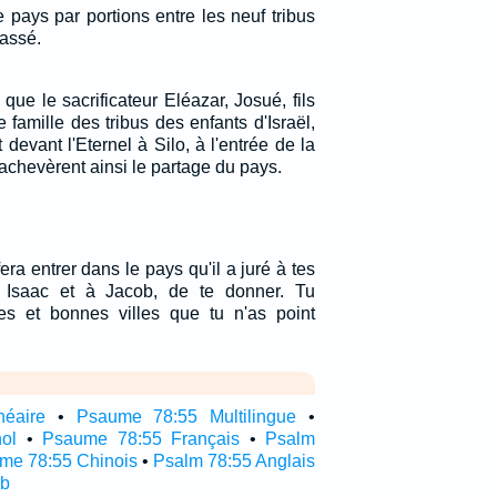
 pays par portions entre les neuf tribus
nassé.
 que le sacrificateur Eléazar, Josué, fils
 famille des tribus des enfants d'Israël,
t devant l'Eternel à Silo, à l'entrée de la
s achevèrent ainsi le partage du pays.
fera entrer dans le pays qu'il a juré à tes
 Isaac et à Jacob, de te donner. Tu
s et bonnes villes que tu n'as point
néaire
•
Psaume 78:55 Multilingue
•
ol
•
Psaume 78:55 Français
•
Psalm
me 78:55 Chinois
•
Psalm 78:55 Anglais
ub