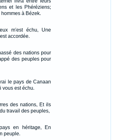
ernel livra entre leurs
ns et les Phéréziens;
lle hommes à Bézek.
ieux m'est échu, Une
est accordée.
hassé des nations pour
frappé des peuples pour
erai le pays de Canaan
 vous est échu.
rres des nations, Et ils
 du travail des peuples,
pays en héritage, En
on peuple.