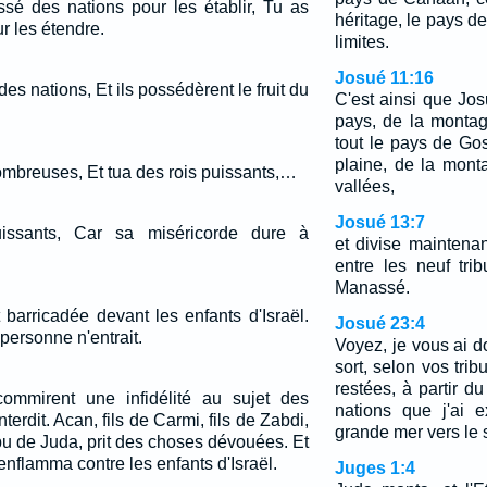
sé des nations pour les établir, Tu as
héritage, le pays d
r les étendre.
limites.
Josué 11:16
 des nations, Et ils possédèrent le fruit du
C'est ainsi que Jo
pays, de la montag
tout le pays de Gos
plaine, de la mont
nombreuses, Et tua des rois puissants,…
vallées,
Josué 13:7
issants, Car sa miséricorde dure à
et divise maintena
entre les neuf tri
Manassé.
 barricadée devant les enfants d'Israël.
Josué 23:4
 personne n'entrait.
Voyez, je vous ai d
sort, selon vos trib
restées, à partir du
commirent une infidélité au sujet des
nations que j'ai e
erdit. Acan, fils de Carmi, fils de Zabdi,
grande mer vers le 
ribu de Juda, prit des choses dévouées. Et
'enflamma contre les enfants d'Israël.
Juges 1:4