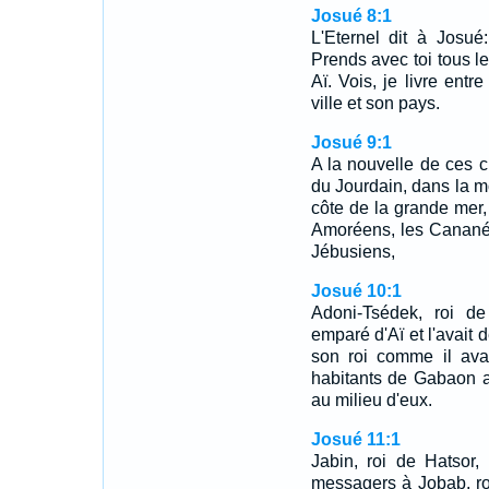
Josué 8:1
L'Eternel dit à Josué:
Prends avec toi tous le
Aï. Vois, je livre entr
ville et son pays.
Josué 9:1
A la nouvelle de ces c
du Jourdain, dans la mo
côte de la grande mer,
Amoréens, les Cananée
Jébusiens,
Josué 10:1
Adoni-Tsédek, roi de
emparé d'Aï et l'avait dé
son roi comme il avai
habitants de Gabaon ava
au milieu d'eux.
Josué 11:1
Jabin, roi de Hatsor
messagers à Jobab, ro