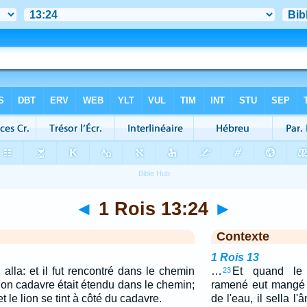
◄
1 Rois 13:24
►
Contexte
1 Rois 13
lla: et il fut rencontré dans le chemin
…
Et quand le 
23
 Son cadavre était étendu dans le chemin;
ramené eut mangé d
et le lion se tint à côté du cadavre.
de l'eau, il sella l'