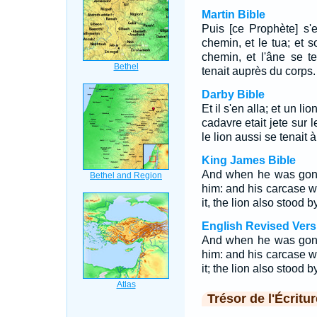
Martin Bible
Puis [ce Prophète] s'e
chemin, et le tua; et s
chemin, et l'âne se t
tenait auprès du corps.
Darby Bible
Et il s'en alla; et un li
cadavre etait jete sur l
le lion aussi se tenait 
King James Bible
And when he was gone
him: and his carcase w
it, the lion also stood 
English Revised Vers
And when he was gone
him: and his carcase w
it; the lion also stood 
Trésor de l'Écritur