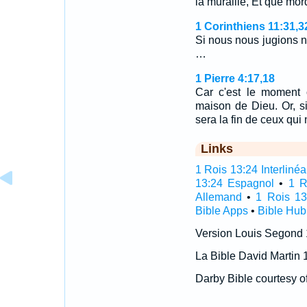
la muraille, Et que mor
1 Corinthiens 11:31,3
Si nous nous jugions 
…
1 Pierre 4:17,18
Car c'est le moment
maison de Dieu. Or, s
sera la fin de ceux qu
Links
1 Rois 13:24 Interlinéa
13:24 Espagnol
•
1 R
Allemand
•
1 Rois 13
Bible Apps
•
Bible Hub
Version Louis Segond
La Bible David Martin 
Darby Bible courtesy o