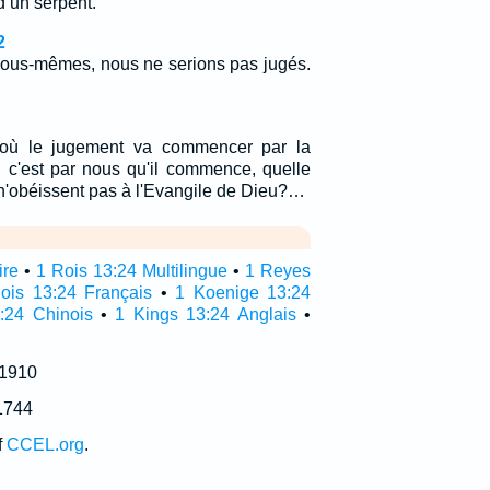
d un serpent.
2
nous-mêmes, nous ne serions pas jugés.
 où le jugement va commencer par la
i c'est par nous qu'il commence, quelle
i n'obéissent pas à l'Evangile de Dieu?…
ire
•
1 Rois 13:24 Multilingue
•
1 Reyes
ois 13:24 Français
•
1 Koenige 13:24
:24 Chinois
•
1 Kings 13:24 Anglais
•
 1910
1744
f
CCEL.org
.