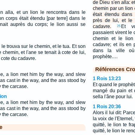
de Dieu s'en alla: et
chemin par un lion 
n alla, et un lion le rencontra dans le
était étendu dans 
on corps était étendu [par terre] dans le
près de lui, et le
enait auprès du corps; le lion aussi se
cadavre.
Et v
25
passaient virent le
chemin et le lion
cadavre; et ils en 
on le trouva sur le chemin, et le tua. Et son
dans la ville où
e chemin, et l'ane se tenait à cote de lui,
prophète.…
à cote du cadavre.
Références Cro
, a lion met him by the way, and slew
1 Rois 13:23
as cast in the way, and the ass stood by
Et quand le prophèt
by the carcase.
mangé du pain et qu
ion
sella l'âne pour lui.
, a lion met him by the way, and slew
1 Rois 20:36
as cast in the way, and the ass stood by
Alors il lui dit: Par
by the carcase.
la voix de l'Eternel
quitté, le lion te fr
e
quitté, le lion le ren