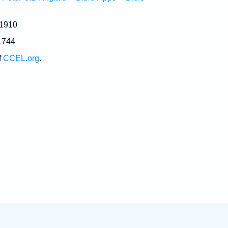
 1910
1744
f
CCEL.org
.