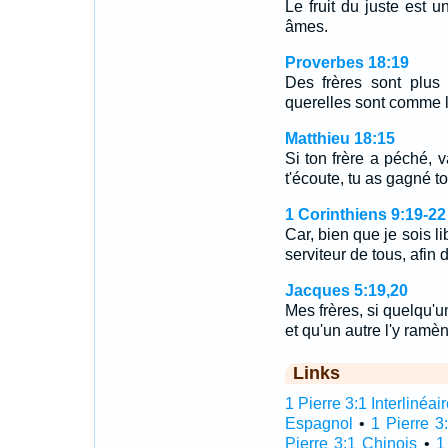
Le fruit du juste est 
âmes.
Proverbes 18:19
Des frères sont plus i
querelles sont comme l
Matthieu 18:15
Si ton frère a péché, va
t'écoute, tu as gagné to
1 Corinthiens 9:19-22
Car, bien que je sois li
serviteur de tous, afi
Jacques 5:19,20
Mes frères, si quelqu'un
et qu'un autre l'y ram
Links
1 Pierre 3:1 Interlinéai
Espagnol
•
1 Pierre 3
Pierre 3:1 Chinois
•
1