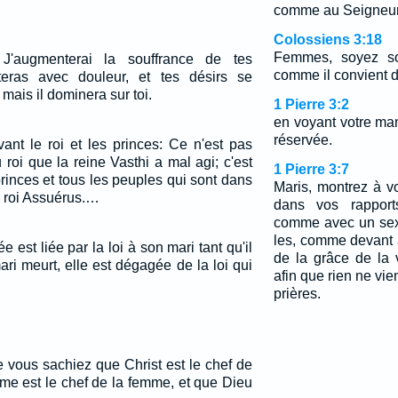
comme au Seigneur
Colossiens 3:18
Femmes, soyez so
J'augmenterai la souffrance de tes
comme il convient d
teras avec douleur, et tes désirs se
 mais il dominera sur toi.
1 Pierre 3:2
en voyant votre man
réservée.
nt le roi et les princes: Ce n'est pas
roi que la reine Vasthi a mal agi; c'est
1 Pierre 3:7
rinces et tous les peuples qui sont dans
Maris, montrez à v
u roi Assuérus.…
dans vos rappor
comme avec un sexe
les, comme devant 
 est liée par la loi à son mari tant qu'il
de la grâce de la v
mari meurt, elle est dégagée de la loi qui
afin que rien ne vie
prières.
 vous sachiez que Christ est le chef de
me est le chef de la femme, et que Dieu