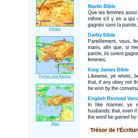
Martin Bible
Que les femmes aussi 
même s'il y en a qui n
gagnés sans la parole, 
Darby Bible
Pareillement, vous, 
maris, afin que, si m
parole, ils soient gagn
femmes,
King James Bible
Likewise, ye wives,
b
that, if any obey not 
be won by the conversa
English Revised Vers
In like manner, ye 
husbands; that, even if
the word be gained by t
Trésor de l'Écritur