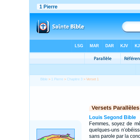
Bible
>
1 Pierre
>
Chapitre 3
> Verset 1
Versets Parallèles
Louis Segond Bible
Femmes, soyez de mêm
quelques-uns n'obéisse
sans parole par la con