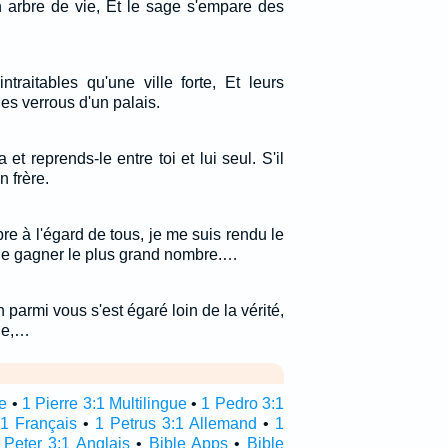
un arbre de vie, Et le sage s'empare des
ntraitables qu'une ville forte, Et leurs
es verrous d'un palais.
 et reprends-le entre toi et lui seul. S'il
n frère.
bre à l'égard de tous, je me suis rendu le
n de gagner le plus grand nombre.…
 parmi vous s'est égaré loin de la vérité,
ène,…
re
•
1 Pierre 3:1 Multilingue
•
1 Pedro 3:1
:1 Français
•
1 Petrus 3:1 Allemand
•
1
 Peter 3:1 Anglais
•
Bible Apps
•
Bible