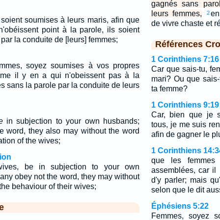
gagnés sans parol
leurs femmes,
en
2
soient soumises à leurs maris, afin que
de vivre chaste et 
'obéissent point à la parole, ils soient
par la conduite de [leurs] femmes;
Références Cro
1 Corinthiens 7:16
femmes, soyez soumises à vos propres
Car que sais-tu, fe
eme il y en a qui n'obeissent pas à la
mari? Ou que sais-t
es sans la parole par la conduite de leurs
ta femme?
1 Corinthiens 9:19
Car, bien que je s
e
in subjection to your own husbands;
tous, je me suis ren
the word, they also may without the word
afin de gagner le p
tion of the wives;
1 Corinthiens 14:3
ion
que les femmes 
wives, be in subjection to your own
assemblées, car il
 any obey not the word, they may without
d'y parler; mais qu
he behaviour of their wives;
selon que le dit auss
Éphésiens 5:22
e
Femmes, soyez so