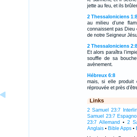
jette au feu, et ils brûle
2 Thessaloniciens 1:
au milieu d'une fla
connaissent pas Dieu e
de notre Seigneur Jésu
2 Thessaloniciens 2:
Et alors paraîtra l'imp
souffle de sa bouche,
avènement.
Hébreux 6:8
mais, si elle produit
réprouvée et près d'être
Links
2 Samuel 23:7 Interli
Samuel 23:7 Espagno
23:7 Allemand
•
2 S
Anglais
•
Bible Apps
•