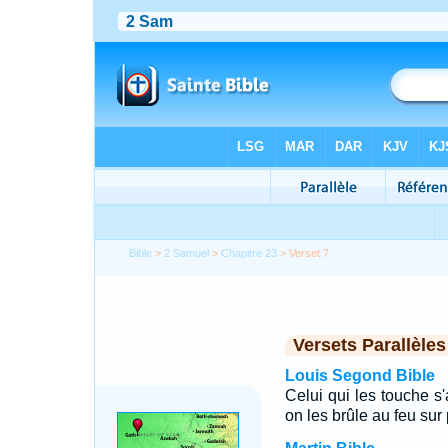
Bible
>
2 Samuel
>
Chapitre 23
> Verset 7
Versets Parallèles
Louis Segond Bible
Celui qui les touche s'
on les brûle au feu sur 