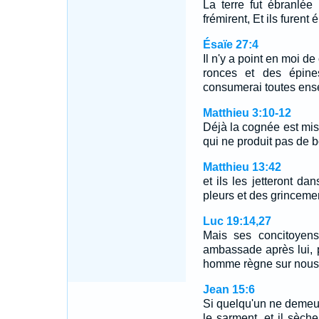
La terre fut ébranlée
frémirent, Et ils furent 
Ésaïe 27:4
Il n'y a point en moi de
ronces et des épines
consumerai toutes ens
Matthieu 3:10-12
Déjà la cognée est mise
qui ne produit pas de b
Matthieu 13:42
et ils les jetteront da
pleurs et des grinceme
Luc 19:14,27
Mais ses concitoyens
ambassade après lui, 
homme règne sur nou
Jean 15:6
Si quelqu'un ne demeur
le sarment, et il sèch