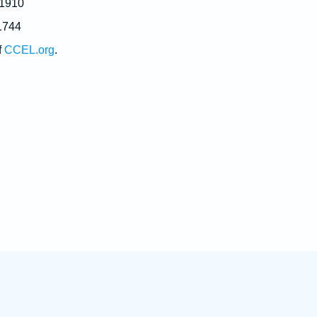
 1910
1744
f
CCEL.org
.