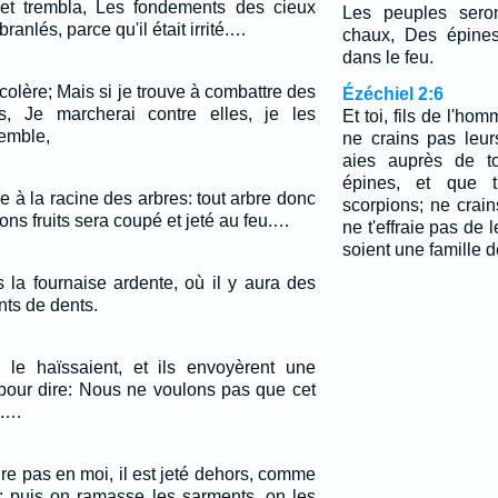
 et trembla, Les fondements des cieux
Les peuples sero
ébranlés, parce qu'il était irrité.…
chaux, Des épines
dans le feu.
 colère; Mais si je trouve à combattre des
Ézéchiel 2:6
, Je marcherai contre elles, je les
Et toi, fils de l'ho
emble,
ne crains pas leur
aies auprès de t
épines, et que 
 à la racine des arbres: tout arbre donc
scorpions; ne crain
ons fruits sera coupé et jeté au feu.…
ne t'effraie pas de 
soient une famille d
ns la fournaise ardente, où il y aura des
nts de dents.
 le haïssaient, et ils envoyèrent une
pour dire: Nous ne voulons pas que cet
s.…
e pas en moi, il est jeté dehors, comme
e; puis on ramasse les sarments, on les