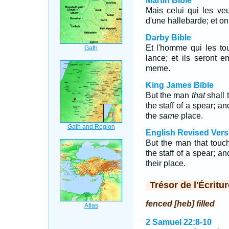
Martin Bible
Mais celui qui les veu
d'une hallebarde; et on
Darby Bible
Et l'homme qui les to
lance; et ils seront e
meme.
King James Bible
But the man
that
shall 
the staff of a spear; an
the
same
place.
English Revised Vers
But the man that touc
the staff of a spear; an
their place.
Trésor de l'Écritur
fenced [heb] filled
2 Samuel 22:8-10