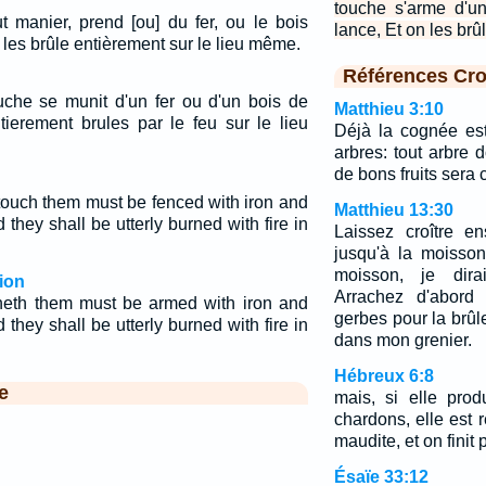
touche s'arme d'u
t manier, prend [ou] du fer, ou le bois
lance, Et on les brû
 les brûle entièrement sur le lieu même.
Références Cro
uche se munit d'un fer ou d'un bois de
Matthieu 3:10
ntierement brules par le feu sur le lieu
Déjà la cognée es
arbres: tout arbre 
de bons fruits sera 
touch them must be fenced with iron and
Matthieu 13:30
d they shall be utterly burned with fire in
Laissez croître en
jusqu'à la moisson
moisson, je dira
ion
Arrachez d'abord l
heth them must be armed with iron and
gerbes pour la brûl
d they shall be utterly burned with fire in
dans mon grenier.
Hébreux 6:8
e
mais, si elle pro
chardons, elle est 
maudite, et on finit 
Ésaïe 33:12