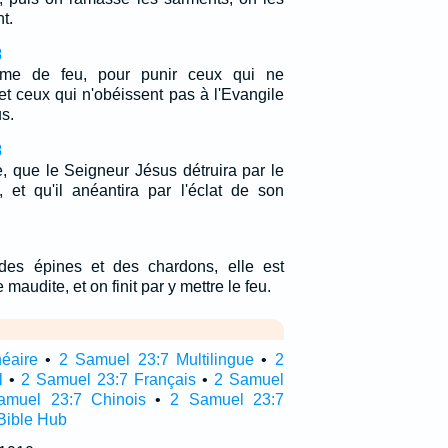
nt.
8
mme de feu, pour punir ceux qui ne
t ceux qui n'obéissent pas à l'Evangile
s.
8
ie, que le Seigneur Jésus détruira par le
 et qu'il anéantira par l'éclat de son
 des épines et des chardons, elle est
 maudite, et on finit par y mettre le feu.
néaire
•
2 Samuel 23:7 Multilingue
•
2
l
•
2 Samuel 23:7 Français
•
2 Samuel
amuel 23:7 Chinois
•
2 Samuel 23:7
Bible Hub