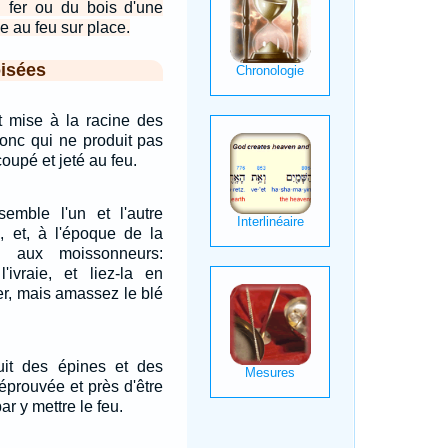
n fer ou du bois d'une
le au feu sur place.
isées
t mise à la racine des
donc qui ne produit pas
coupé et jeté au feu.
semble l'un et l'autre
, et, à l'époque de la
i aux moissonneurs:
'ivraie, et liez-la en
er, mais amassez le blé
duit des épines et des
réprouvée et près d'être
par y mettre le feu.