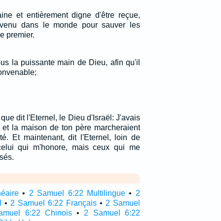
aine et entièrement digne d'être reçue,
 venu dans le monde pour sauver les
le premier.
s la puissante main de Dieu, afin qu'il
onvenable;
que dit l'Eternel, le Dieu d'Israël: J'avais
 et la maison de ton père marcheraient
é. Et maintenant, dit l'Eternel, loin de
 celui qui m'honore, mais ceux qui me
sés.
néaire
•
2 Samuel 6:22 Multilingue
•
2
l
•
2 Samuel 6:22 Français
•
2 Samuel
amuel 6:22 Chinois
•
2 Samuel 6:22