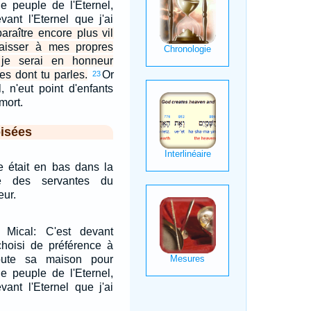
le peuple de l'Eternel,
evant l'Eternel que j'ai
araître encore plus vil
aisser à mes propres
je serai en honneur
es dont tu parles.
Or
23
l, n'eut point d'enfants
mort.
isées
e était en bas dans la
ne des servantes du
eur.
 Mical: C'est devant
 choisi de préférence à
oute sa maison pour
le peuple de l'Eternel,
evant l'Eternel que j'ai