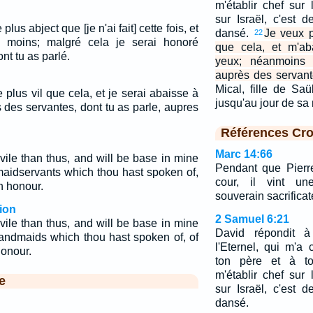
m'établir chef sur 
sur Israël, c'est d
lus abject que [je n'ai fait] cette fois, et
dansé.
Je veux p
22
e moins; malgré cela je serai honoré
que cela, et m'ab
nt tu as parlé.
yeux; néanmoins 
auprès des servant
Mical, fille de Saü
 plus vil que cela, et je serai abaisse à
jusqu'au jour de sa 
des servantes, dont tu as parle, aupres
.
Références Cro
Marc 14:66
vile than thus, and will be base in mine
Pendant que Pierr
maidservants which thou hast spoken of,
cour, il vint u
in honour.
souverain sacrificat
ion
2 Samuel 6:21
vile than thus, and will be base in mine
David répondit à
handmaids which thou hast spoken of, of
l'Eternel, qui m'a
honour.
ton père et à t
m'établir chef sur 
e
sur Israël, c'est d
dansé.