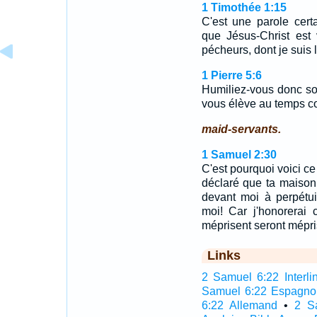
1 Timothée 1:15
C'est une parole cert
que Jésus-Christ est
pécheurs, dont je suis 
1 Pierre 5:6
Humiliez-vous donc sou
vous élève au temps c
maid-servants.
1 Samuel 2:30
C'est pourquoi voici ce 
déclaré que ta maison
devant moi à perpétuit
moi! Car j'honorerai
méprisent seront mépri
Links
2 Samuel 6:22 Interli
Samuel 6:22 Espagno
6:22 Allemand
•
2 S