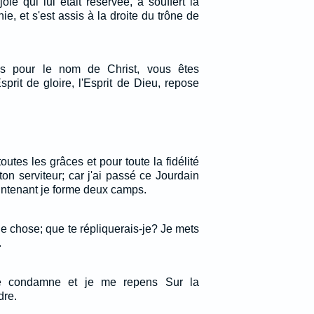
joie qui lui était réservée, a souffert la
ie, et s'est assis à la droite du trône de
és pour le nom de Christ, vous êtes
prit de gloire, l'Esprit de Dieu, repose
toutes les grâces et pour toute la fidélité
on serviteur; car j'ai passé ce Jourdain
intenant je forme deux camps.
 de chose; que te répliquerais-je? Je mets
.
e condamne et je me repens Sur la
dre.