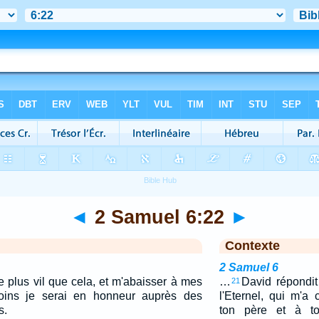
◄
2 Samuel 6:22
►
Contexte
2 Samuel 6
e plus vil que cela, et m'abaisser à mes
…
David répondit
21
oins je serai en honneur auprès des
l'Eternel, qui m'a
s.
ton père et à t