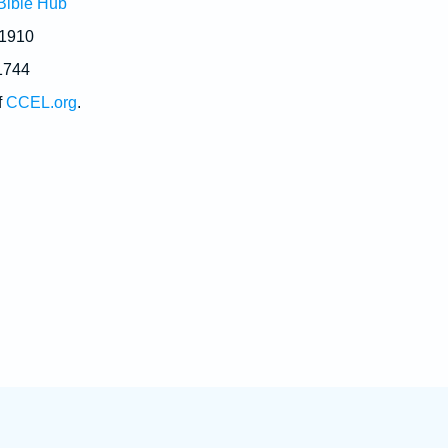
Bible Hub
 1910
1744
f
CCEL.org
.