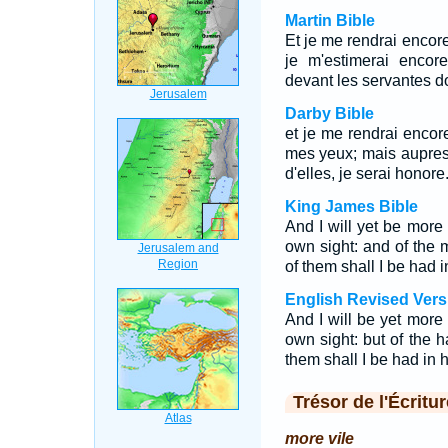
Martin Bible
Et je me rendrai encore p
je m'estimerai encor
devant les servantes do
Darby Bible
et je me rendrai encore
mes yeux; mais aupres 
d'elles, je serai honore
King James Bible
And I will yet be more 
own sight: and of the 
of them shall I be had 
English Revised Vers
And I will be yet more 
own sight: but of the 
them shall I be had in 
Trésor de l'Écritur
more vile