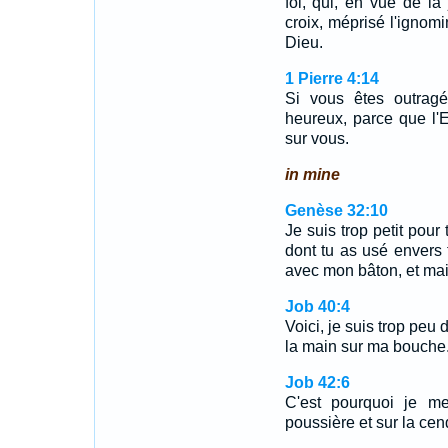
foi, qui, en vue de la 
croix, méprisé l'ignomin
Dieu.
1 Pierre 4:14
Si vous êtes outrag
heureux, parce que l'Es
sur vous.
in mine
Genèse 32:10
Je suis trop petit pour 
dont tu as usé envers t
avec mon bâton, et ma
Job 40:4
Voici, je suis trop peu
la main sur ma bouche
Job 42:6
C'est pourquoi je m
poussière et sur la cen