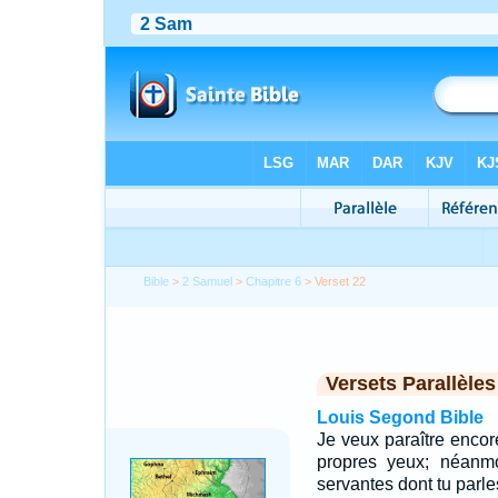
Bible
>
2 Samuel
>
Chapitre 6
> Verset 22
Versets Parallèles
Louis Segond Bible
Je veux paraître encor
propres yeux; néanm
servantes dont tu parle