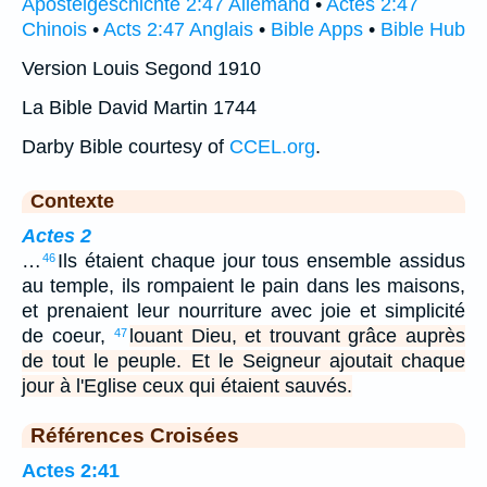
Apostelgeschichte 2:47 Allemand
•
Actes 2:47
Chinois
•
Acts 2:47 Anglais
•
Bible Apps
•
Bible Hub
Version Louis Segond 1910
La Bible David Martin 1744
Darby Bible courtesy of
CCEL.org
.
Contexte
Actes 2
…
Ils étaient chaque jour tous ensemble assidus
46
au temple, ils rompaient le pain dans les maisons,
et prenaient leur nourriture avec joie et simplicité
de coeur,
louant Dieu, et trouvant grâce auprès
47
de tout le peuple. Et le Seigneur ajoutait chaque
jour à l'Eglise ceux qui étaient sauvés.
Références Croisées
Actes 2:41