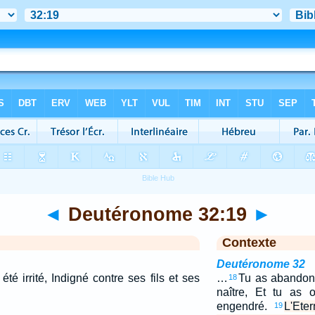
◄
Deutéronome 32:19
►
Contexte
Deutéronome 32
a été irrité, Indigné contre ses fils et ses
…
Tu as abandonné
18
naître, Et tu as 
engendré.
L'Eter
19