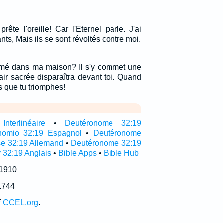
prête l'oreille! Car l'Eternel parle. J'ai
nts, Mais ils se sont révoltés contre moi.
imé dans ma maison? Il s'y commet une
air sacrée disparaîtra devant toi. Quand
rs que tu triomphes!
nterlinéaire
•
Deutéronome 32:19
nomio 32:19 Espagnol
•
Deutéronome
e 32:19 Allemand
•
Deutéronome 32:19
 32:19 Anglais
•
Bible Apps
•
Bible Hub
 1910
1744
f
CCEL.org
.