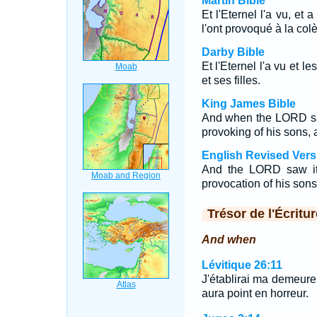
Martin Bible
Et l'Eternel l'a vu, et a
l'ont provoqué à la colè
Darby Bible
Et l'Eternel l'a vu et le
et ses filles.
King James Bible
And when the LORD 
provoking of his sons, 
English Revised Vers
And the LORD saw it
provocation of his sons
Trésor de l'Écritur
And when
Lévitique 26:11
J'établirai ma demeur
aura point en horreur.