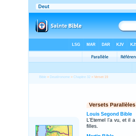
Bible
>
Deutéronome
>
Chapitre 32
> Verset 19
Versets Parallèles
Louis Segond Bible
L'Eternel l'a vu, et il 
filles.