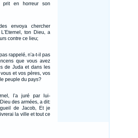
 prit en horreur son
des envoya chercher
: L'Eternel, ton Dieu, a
s contre ce lieu;
 pas rappelé, n'a-t-il pas
encens que vous avez
les de Juda et dans les
 vous et vos pères, vos
t le peuple du pays?
rnel, l'a juré par lui-
 Dieu des armées, a dit:
orgueil de Jacob, Et je
vrerai la ville et tout ce