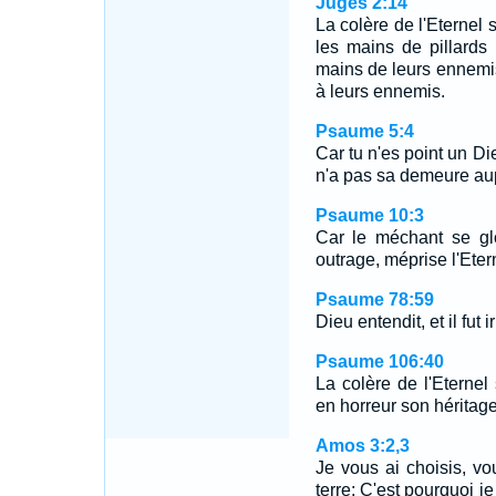
Juges 2:14
La colère de l'Eternel s
les mains de pillards q
mains de leurs ennemis 
à leurs ennemis.
Psaume 5:4
Car tu n'es point un Di
n'a pas sa demeure aup
Psaume 10:3
Car le méchant se glo
outrage, méprise l'Eter
Psaume 78:59
Dieu entendit, et il fut i
Psaume 106:40
La colère de l'Eternel 
en horreur son héritage
Amos 3:2,3
Je vous ai choisis, vo
terre; C'est pourquoi je