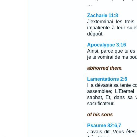
…
Zacharie 11:8
J'exterminai les tro
impatiente à leur suj
dégoût.
Apocalypse 3:16
Ainsi, parce que tu es t
je te vomirai de ma bo
abhorred them.
Lamentations 2:6
Il a dévasté sa tente co
assemblée; L'Eternel 
sabbat, Et, dans sa vi
sacrificateur.
of his sons
Psaume 82:6,7
J'avais dit: Vous ête