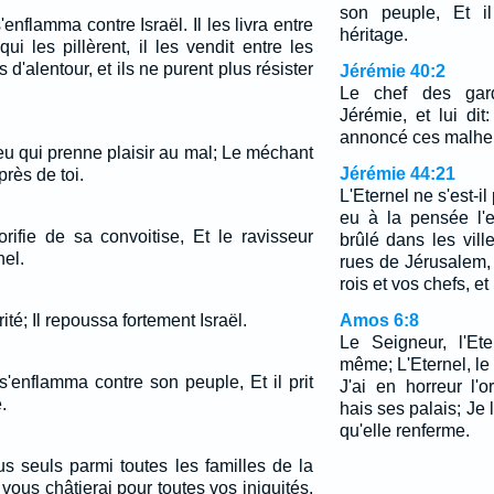
son peuple, Et il
'enflamma contre Israël. Il les livra entre
héritage.
ui les pillèrent, il les vendit entre les
d'alentour, et ils ne purent plus résister
Jérémie 40:2
Le chef des gar
Jérémie, et lui dit
annoncé ces malheur
eu qui prenne plaisir au mal; Le méchant
Jérémie 44:21
rès de toi.
L'Eternel ne s'est-il
eu à la pensée l'
rifie de sa convoitise, Et le ravisseur
brûlé dans les vil
nel.
rues de Jérusalem,
rois et vos chefs, e
rrité; Il repoussa fortement Israël.
Amos 6:8
Le Seigneur, l'Ete
même; L'Eternel, le
s'enflamma contre son peuple, Et il prit
J'ai en horreur l'
.
hais ses palais; Je li
qu'elle renferme.
us seuls parmi toutes les familles de la
 vous châtierai pour toutes vos iniquités.