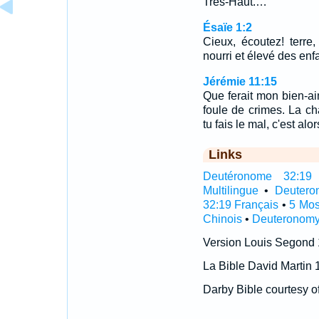
Très-Haut.…
Ésaïe 1:2
Cieux, écoutez! terre, 
nourri et élevé des enfa
Jérémie 11:15
Que ferait mon bien-a
foule de crimes. La ch
tu fais le mal, c'est alo
Links
Deutéronome 32:19 I
Multilingue
•
Deutero
32:19 Français
•
5 Mos
Chinois
•
Deuteronomy
Version Louis Segond
La Bible David Martin 
Darby Bible courtesy o