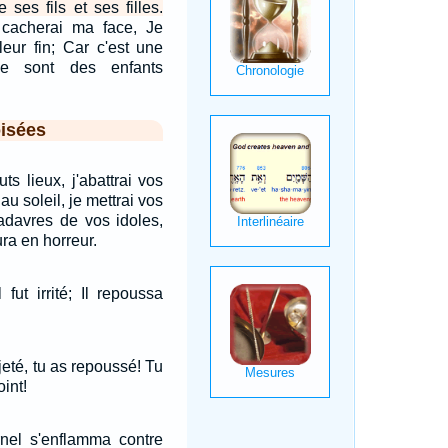
e ses fils et ses filles.
r cacherai ma face, Je
leur fin; Car c'est une
Ce sont des enfants
isées
ts lieux, j'abattrai vos
u soleil, je mettrai vos
adavres de vos idoles,
ra en horreur.
 fut irrité; Il repoussa
ejeté, tu as repoussé! Tu
oint!
rnel s'enflamma contre