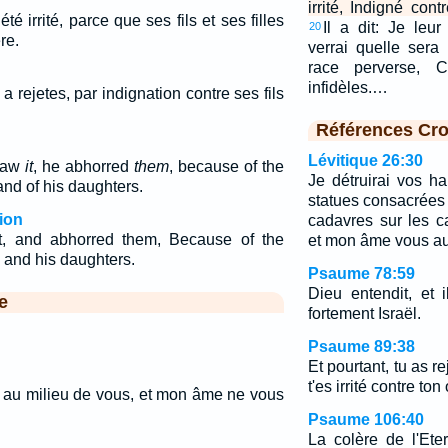
irrité, Indigné contr
 été irrité, parce que ses fils et ses filles
Il a dit: Je leu
20
re.
verrai quelle sera 
race perverse, 
infidèles.…
s a rejetes, par indignation contre ses fils
Références Cro
Lévitique 26:30
saw
it
, he abhorred
them
, because of the
Je détruirai vos hau
and of his daughters.
statues consacrées a
ion
cadavres sur les c
, and abhorred them, Because of the
et mon âme vous au
 and his daughters.
Psaume 78:59
Dieu entendit, et il
e
fortement Israël.
Psaume 89:38
Et pourtant, tu as r
t'es irrité contre ton 
e au milieu de vous, et mon âme ne vous
Psaume 106:40
La colère de l'Ete