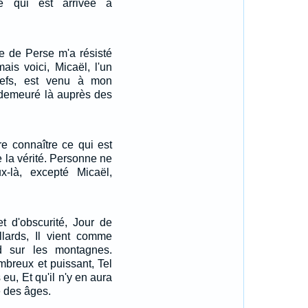
e qui est arrivée à
e de Perse m'a résisté
mais voici, Micaël, l'un
hefs, est venu à mon
s demeuré là auprès des
re connaître ce qui est
de la vérité. Personne ne
x-là, excepté Micaël,
t d'obscurité, Jour de
llards, Il vient comme
d sur les montagnes.
mbreux et puissant, Tel
 eu, Et qu'il n'y en aura
e des âges.