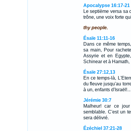
Apocalypse 16:17-21
Le septième versa sa co
trône, une voix forte qui
thy people.
Ésaïe 11:11-16
Dans ce même temps, 
sa main, Pour rachete
Assyrie et en Egypte
Schinear et à Hamath, 
Ésaïe 27:12,13
En ce temps-là, L'Eter
du fleuve jusqu'au tor
à un, enfants d'Israël!
Jérémie 30:7
Malheur! car ce jour
semblable. C'est un t
sera délivré.
Ézéchiel 37:21-28