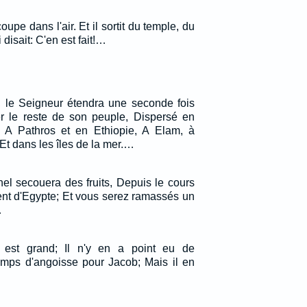
upe dans l'air. Et il sortit du temple, du
 disait: C'en est fait!…
le Seigneur étendra une seconde fois
r le reste de son peuple, Dispersé en
, A Pathros et en Ethiopie, A Elam, à
Et dans les îles de la mer.…
nel secouera des fruits, Depuis le cours
rent d'Egypte; Et vous serez ramassés un
…
 est grand; Il n'y en a point eu de
emps d'angoisse pour Jacob; Mais il en