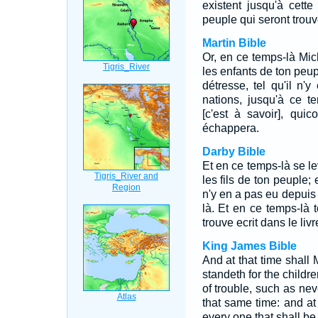
existent jusqu'à cett
peuple qui seront trouv
Martin Bible
Or, en ce temps-là Mic
les enfants de ton peup
détresse, tel qu'il n'
nations, jusqu'à ce t
[c'est à savoir], qui
échappera.
Darby Bible
Et en ce temps-là se le
les fils de ton peuple; 
n'y en a pas eu depuis 
là. Et en ce temps-là 
trouve ecrit dans le livr
King James Bible
And at that time shall 
standeth for the childre
of trouble, such as ne
that same time: and at 
every one that shall be