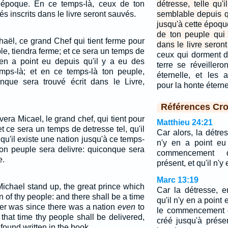
e époque. En ce temps-là, ceux de ton
détresse, telle qu'
és inscrits dans le livre seront sauvés.
semblable depuis q
jusqu'à cette époqu
de ton peuple qui 
haël, ce grand Chef qui tient ferme pour
dans le livre seron
le, tiendra ferme; et ce sera un temps de
ceux qui dorment d
y en a point eu depuis qu'il y a eu des
terre se réveillero
emps-là; et en ce temps-là ton peuple,
éternelle, et les 
conque sera trouvé écrit dans le Livre,
pour la honte étern
Références Cro
vera Micael, le grand chef, qui tient pour
Matthieu 24:21
et ce sera un temps de detresse tel, qu'il
Car alors, la détre
qu'il existe une nation jusqu'à ce temps-
n'y en a point eu
ton peuple sera delivre: quiconque sera
commencement 
e.
présent, et qu'il n'y
Marc 13:19
Michael stand up, the great prince which
Car la détresse, e
n of thy people: and there shall be a time
qu'il n'y en a poin
ver was since there was a nation
even
to
le commencement 
that time thy people shall be delivered,
créé jusqu'à présen
 found written in the book.