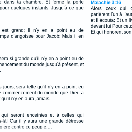
e dans ta chambre, Et ferme la porte
Malachie 3:16
i pour quelques instants, Jusqu'à ce que
Alors ceux qui cr
…
parlèrent l'un à l'aut
et il écouta; Et un l
devant lui Pour ceux
 est grand; Il n'y en a point eu de
Et qui honorent so
emps d'angoisse pour Jacob; Mais il en
sera si grande qu'il n'y en a point eu de
mmencement du monde jusqu'à présent, et
.
 jours, sera telle qu'il n'y en a point eu
le commencement du monde que Dieu a
 qu'il n'y en aura jamais.
ui seront enceintes et à celles qui
rs-là! Car il y aura une grande détresse
colère contre ce peuple.…