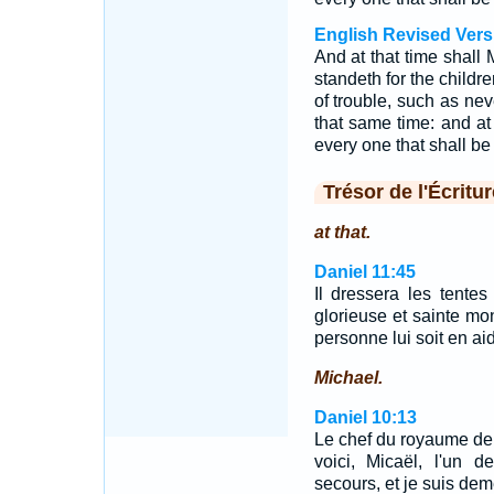
English Revised Vers
And at that time shall 
standeth for the childre
of trouble, such as ne
that same time: and at 
every one that shall be
Trésor de l'Écritur
at that.
Daniel 11:45
Il dressera les tente
glorieuse et sainte mon
personne lui soit en ai
Michael.
Daniel 10:13
Le chef du royaume de P
voici, Micaël, l'un 
secours, et je suis dem