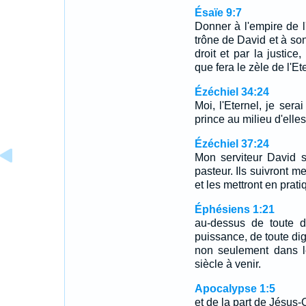
Ésaïe 9:7
Donner à l'empire de l
trône de David et à son
droit et par la justice
que fera le zèle de l'E
Ézéchiel 34:24
Moi, l'Eternel, je sera
prince au milieu d'elles.
Ézéchiel 37:24
Mon serviteur David se
pasteur. Ils suivront m
et les mettront en prati
Éphésiens 1:21
au-dessus de toute do
puissance, de toute dig
non seulement dans l
siècle à venir.
Apocalypse 1:5
et de la part de Jésus-C