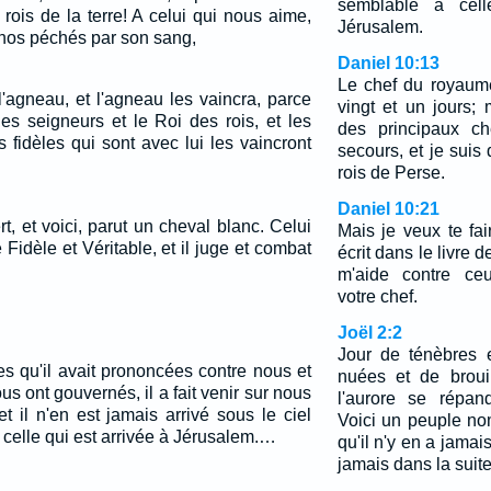
semblable à cell
 rois de la terre! A celui qui nous aime,
Jérusalem.
 nos péchés par son sang,
Daniel 10:13
Le chef du royaum
l'agneau, et l'agneau les vaincra, parce
vingt et un jours; 
des seigneurs et le Roi des rois, et les
des principaux c
s fidèles qui sont avec lui les vaincront
secours, et je sui
rois de Perse.
Daniel 10:21
rt, et voici, parut un cheval blanc. Celui
Mais je veux te fai
 Fidèle et Véritable, et il juge et combat
écrit dans le livre 
m'aide contre ceu
votre chef.
Joël 2:2
Jour de ténèbres e
es qu'il avait prononcées contre nous et
nuées et de broui
us ont gouvernés, il a fait venir sur nous
l'aurore se répan
t il n'en est jamais arrivé sous le ciel
Voici un peuple no
 celle qui est arrivée à Jérusalem.…
qu'il n'y en a jamais
jamais dans la suit