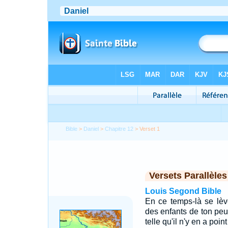
Bible
>
Daniel
>
Chapitre 12
> Verset 1
Versets Parallèles
Louis Segond Bible
En ce temps-là se lèv
des enfants de ton peu
telle qu'il n'y en a po