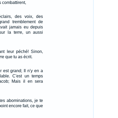
 combattirent,
clairs, des voix, des
grand tremblement de
y avait jamais eu depuis
ur la terre, un aussi
nt leur péché! Sinon,
re que tu as écrit.
r est grand; Il n'y en a
able. C'est un temps
acob; Mais il en sera
tes abominations, je te
point encore fait, ce que