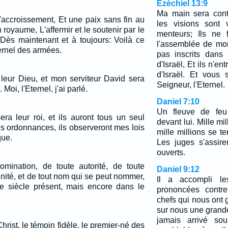
Ézéchiel 13:9
Ma main sera cont
'accroissement, Et une paix sans fin au
les visions sont 
 royaume, L'affermir et le soutenir par le
menteurs; Ils ne 
, Dès maintenant et à toujours: Voilà ce
l'assemblée de mon
ternel des armées.
pas inscrits dans
d'Israël, Et ils n'e
d'Israël. Et vous
i leur Dieu, et mon serviteur David sera
Seigneur, l'Eternel.
 Moi, l'Eternel, j'ai parlé.
Daniel 7:10
Un fleuve de feu 
ra leur roi, et ils auront tous un seul
devant lui. Mille mil
es ordonnances, ils observeront mes lois
mille millions se t
que.
Les juges s'assiren
ouverts.
mination, de toute autorité, de toute
Daniel 9:12
nité, et de tout nom qui se peut nommer,
Il a accompli les
e siècle présent, mais encore dans le
prononcées contr
chefs qui nous ont g
sur nous une grande 
jamais arrivé sou
hrist, le témoin fidèle, le premier-né des