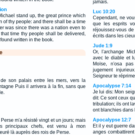
jamais.
ion
Luc 10:20
Michael stand up, the great prince which
Cependant, ne vou
n of thy people: and there shall be a time
que les esprits v
ver was since there was a nation even to
réjouissez-vous d
that time thy people shall be delivered,
écrits dans les cieu
 found written in the book.
Jude 1:9
Or, l'archange Mich
e
avec le diable et l
Moïse, n'osa pas 
jugement injurieu
Seigneur te réprime
s de son palais entre les mers, vers la
Apocalypse 7:14
tagne Puis il arrivera à la fin, sans que
Je lui dis: Mon seign
de.
dit: Ce sont ceux q
tribulation; ils ont l
ont blanchies dans 
Apocalypse 12:7
erse m'a résisté vingt et un jours; mais
Et il y eut guerre da
des principaux chefs, est venu à mon
anges combattirent 
euré là auprès des rois de Perse.