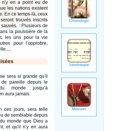
il n'y en a point eu de
ue les nations existent
e. En ce temps-là, ceux
seront trouvés inscrits
t sauvés.
Plusieurs de
2
ans la poussière de la
nt, les uns pour la vie
autres pour l'opprobre,
elle.…
isées
sse sera si grande qu'il
 de pareille depuis le
du monde jusqu'à
 en aura jamais.
n ces jours, sera telle
t eu de semblable depuis
du monde que Dieu a
t, et qu'il n'y en aura