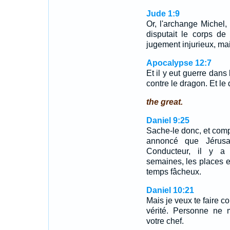
Jude 1:9
Or, l'archange Michel, 
disputait le corps de
jugement injurieux, mai
Apocalypse 12:7
Et il y eut guerre dans
contre le dragon. Et le
the great.
Daniel 9:25
Sache-le donc, et com
annoncé que Jérusal
Conducteur, il y a 
semaines, les places et
temps fâcheux.
Daniel 10:21
Mais je veux te faire co
vérité. Personne ne m
votre chef.