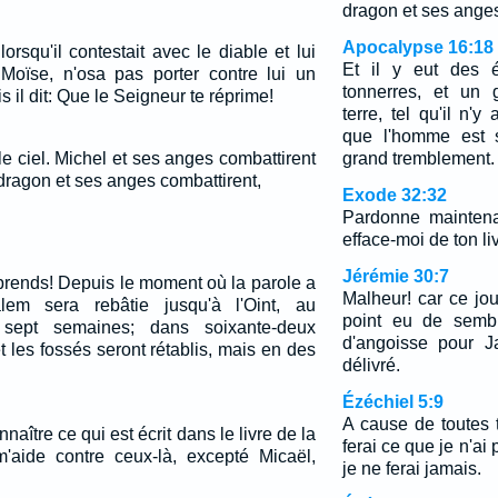
dragon et ses anges
Apocalypse 16:18
lorsqu'il contestait avec le diable et lui
Et il y eut des é
 Moïse, n'osa pas porter contre lui un
tonnerres, et un 
s il dit: Que le Seigneur te réprime!
terre, tel qu'il n'
que l'homme est s
 le ciel. Michel et ses anges combattirent
grand tremblement.
 dragon et ses anges combattirent,
Exode 32:32
Pardonne maintena
efface-moi de ton liv
Jérémie 30:7
prends! Depuis le moment où la parole a
Malheur! car ce jou
em sera rebâtie jusqu'à l'Oint, au
point eu de sembl
sept semaines; dans soixante-deux
d'angoisse pour J
 les fossés seront rétablis, mais en des
délivré.
Ézéchiel 5:9
A cause de toutes 
nnaître ce qui est écrit dans le livre de la
ferai ce que je n'ai 
'aide contre ceux-là, excepté Micaël,
je ne ferai jamais.