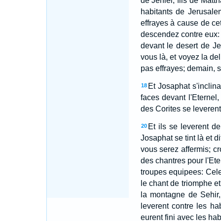
de Jehiel, fils de Matth
habitants de Jerusalem
effrayes à cause de cet
descendez contre eux: v
devant le desert de Je
vous là, et voyez la de
pas effrayes; demain, s
Et Josaphat s'inclina
18
faces devant l'Eternel,
des Corites se leverent 
Et ils se leverent d
20
Josaphat se tint là et d
vous serez affermis; c
des chantres pour l'Ete
troupes equipees: Cele
le chant de triomphe e
la montagne de Sehir, 
leverent contre les ha
eurent fini avec les habi