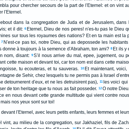
bla pour chercher secours de la part de l'Eternel: et on vint au
 l'Eternel.
debout dans la congregation de Juda et de Jerusalem, dans l
; et il dit:
Eternel, Dieu de nos peres! n'es-tu pas le Dieu q
6
mines sur tous les royaumes des nations? Et en ta main est la p
N'est-ce pas toi, notre Dieu, qui as depossede les habitant
7
l'as donne à toujours à la semence d'Abraham, ton ami?
Et ils y 
8
n nom, disant:
S'il nous arrive du mal, epee, jugement, ou p
9
nt cette maison et devant toi, car ton nom est dans cette maison
ngoisse, tu ecouteras, et tu sauveras.
Et maintenant, voici,
10
tagne de Sehir, chez lesquels tu ne permis pas à Israel d'entre
e detournerent d'eux, et ne les detruisirent pas),
les voici q
11
er de ton heritage que tu nous as fait posseder.
O notre Dieu
12
force en nous devant cette grande multitude qui vient contre nou
mais nos yeux sont sur toi!
 devant l'Eternel, avec leurs petits enfants, leurs femmes et leurs 
el vint, au milieu de la congregation, sur Jakhaziel, fils de Zacha
15