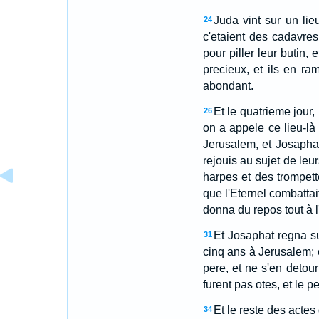
Juda vint sur un lieu
24
c'etaient des cadavres
pour piller leur butin
precieux, et ils en rama
abondant.
Et le quatrieme jour,
26
on a appele ce lieu-là
Jerusalem, et Josaphat 
rejouis au sujet de leu
harpes et des trompett
que l'Eternel combattai
donna du repos tout à l
Et Josaphat regna sur
31
cinq ans à Jerusalem; e
pere, et ne s'en detour
furent pas otes, et le 
Et le reste des actes 
34