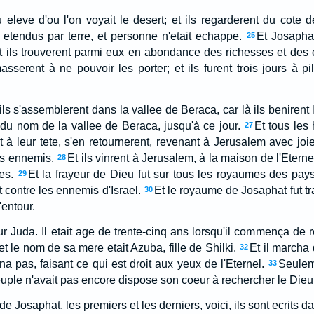
 eleve d'ou l'on voyait le desert; et ils regarderent du cote de
 etendus par terre, et personne n'etait echappe.
Et Josaphat
25
, et ils trouverent parmi eux en abondance des richesses et des 
sserent à ne pouvoir les porter; et ils furent trois jours à pill
 ils s'assemblerent dans la vallee de Beraca, car là ils benirent 
 du nom de la vallee de Beraca, jusqu'à ce jour.
Et tous le
27
à leur tete, s'en retournerent, revenant à Jerusalem avec joie;
rs ennemis.
Et ils vinrent à Jerusalem, à la maison de l'Eterne
28
es.
Et la frayeur de Dieu fut sur tous les royaumes des pays
29
t contre les ennemis d'Israel.
Et le royaume de Josaphat fut tra
30
'entour.
 Juda. Il etait age de trente-cinq ans lorsqu'il commença de re
t le nom de sa mere etait Azuba, fille de Shilki.
Et il marcha
32
na pas, faisant ce qui est droit aux yeux de l'Eternel.
Seulem
33
peuple n'avait pas encore dispose son coeur à rechercher le Dieu
de Josaphat, les premiers et les derniers, voici, ils sont ecrits 