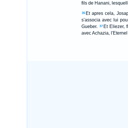
fils de Hanani, lesquell
Et apres cela, Josap
35
s'associa avec lui pour
Gueber.
Et Eliezer, 
37
avec Achazia, l'Eternel 