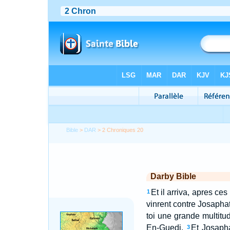
Bible
>
DAR
> 2 Chroniques 20
Darby Bible
Et il arriva, apres ce
1
vinrent contre Josaphat
toi une grande multitud
En-Guedi.
Et Josapha
3