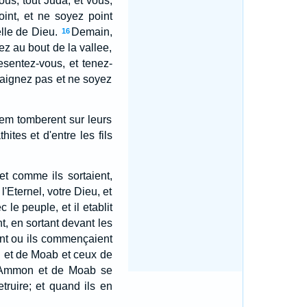
 vous, tout Juda, et vous,
oint, et ne soyez point
elle de Dieu.
Demain,
16
ez au bout de la vallee,
esentez-vous, et tenez-
craignez pas et ne soyez
alem tomberent sur leurs
hites et d'entre les fils
et comme ils sortaient,
l'Eternel, votre Dieu, et
ec le peuple, et il etablit
t, en sortant devant les
t ou ils commençaient
n et de Moab et ceux de
 d'Ammon et de Moab se
truire; et quand ils en