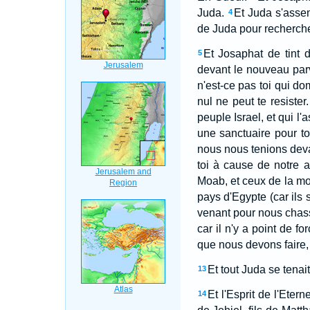
Juda.
Et Juda s'assem
4
de Juda pour rechercher
Et Josaphat de tint 
5
devant le nouveau parvis
n'est-ce pas toi qui do
nul ne peut te resister.
peuple Israel, et qui 
une sanctuaire pour to
nous nous tenions deva
toi à cause de notre a
Moab, et ceux de la mon
pays d'Egypte (car ils s
venant pour nous chass
car il n'y a point de 
que nous devons faire, 
Et tout Juda se tenait
13
Et l'Esprit de l'Etern
14