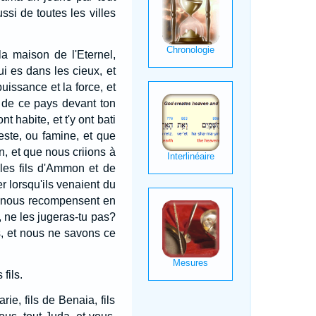
ssi de toutes les villes
a maison de l'Eternel,
ui es dans les cieux, et
uissance et la force, et
s de ce pays devant ton
ont habite, et t'y ont bati
este, ou famine, et que
, et que nous criions à
 les fils d'Ammon et de
r lorsqu'ils venaient du
ui nous recompensent en
, ne les jugeras-tu pas?
s, et nous ne savons ce
fils.
rie, fils de Benaia, fils