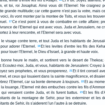
ania, levite d'entre les fils d'Asaph.
Et il dit: Soyez attentifs,
, et toi, roi Josaphat. Ainsi vous dit l'Eternel: Ne craignez p
te grande multitude; car cette guerre n'est pas la votre, mais c
oici, ils vont monter par la montee de Tsits, et vous les trouver
ruel.
Ce n'est point à vous de combattre en cette affaire; pr
17
livrance de l'Eternel qui est avec vous. Juda et Jerusalem, ne 
ortez à leur rencontre, et l'Eternel sera avec vous.
 le visage contre terre, et tout Juda et les habitants de Jerus
 pour adorer l'Eternel.
Et les levites d'entre les fils des Kehat
19
pour louer l'Eternel, le Dieu d'Israel, à grande et haute voix.
e bonne heure le matin, et sortirent vers le desert de Thekoa; 
it: Ecoutez-moi, Juda, et vous, habitants de Jerusalem: Croyez à 
royez ses prophetes, et vous prospererez.
Et il tint conseil av
21
rnel, et ceux qui louaient dans la sainte magnificence, et disaien
brez l'Eternel, car sa bonte demeure à toujours.
Et au momen
22
t la louange, l'Eternel mit des embuches contre les fils d'Ammo
qui venaient contre Juda, et ils furent battus.
Et les fils
23
bitants de la montagne de Sehir, pour les exterminer et les de
tants de Sehir, ils s'aiderent l'un l'autre à se detruire.