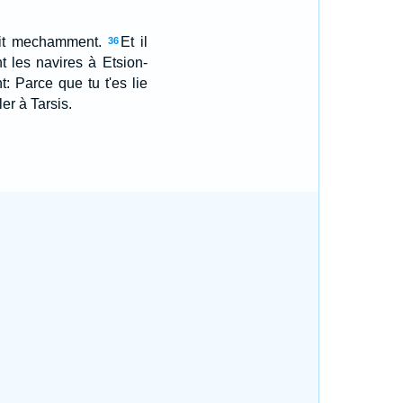
sait mechamment.
Et il
36
nt les navires à Etsion-
: Parce que tu t'es lie
ler à Tarsis.