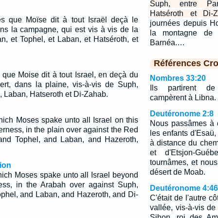
Suph, entre Par
Hatséroth et Di-Z
es que Moïse dit à tout Israël deçà le
journées depuis H
ns la campagne, qui est vis à vis de la
la montagne de S
, et Tophel, et Laban, et Hatséroth, et
Barnéa.…
Références Cro
 que Moise dit à tout Israel, en deçà du
Nombres 33:20
ert, dans la plaine, vis-à-vis de Suph,
Ils partirent d
, Laban, Hatseroth et Di-Zahab.
campèrent à Libna.
Deutéronome 2:8
ich Moses spake unto all Israel on this
Nous passâmes à d
erness, in the plain over against the Red
les enfants d'Esaü, 
and Tophel, and Laban, and Hazeroth,
à distance du chemi
et d'Etsjon-Gué
tournâmes, et nous
ion
désert de Moab.
ich Moses spake unto all Israel beyond
ess, in the Arabah over against Suph,
Deutéronome 4:46
phel, and Laban, and Hazeroth, and Di-
C'était de l'autre c
vallée, vis-à-vis d
Sihon, roi des Am