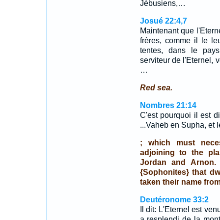
Jébusiens,…
Josué 22:4,7
Maintenant que l'Etern
frères, comme il le leu
tentes, dans le pays
serviteur de l'Eternel,
…
Red sea.
Nombres 21:14
C'est pourquoi il est d
...Vaheb en Supha, et l
; which must neces
adjoining to the pl
Jordan and Arnon. 
{Sophonites} that dw
taken their name from
Deutéronome 33:2
Il dit: L'Eternel est ven
a resplendi de la mont