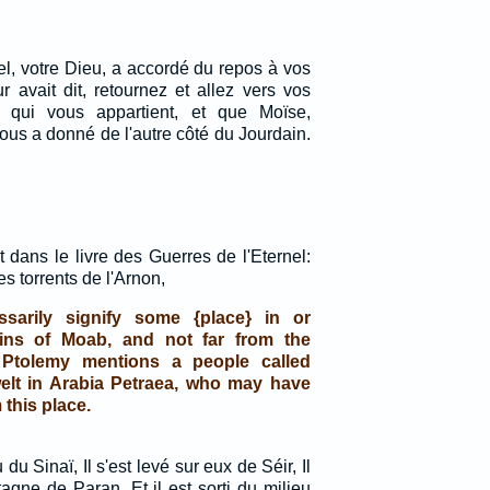
el, votre Dieu, a accordé du repos à vos
r avait dit, retournez et allez vers vos
 qui vous appartient, et que Moïse,
 vous a donné de l'autre côté du Jourdain.
it dans le livre des Guerres de l'Eternel:
es torrents de l'Arnon,
sarily signify some {place} in or
ains of Moab, and not far from the
Ptolemy mentions a people called
elt in Arabia Petraea, who may have
 this place.
u du Sinaï, Il s'est levé sur eux de Séir, Il
agne de Paran, Et il est sorti du milieu