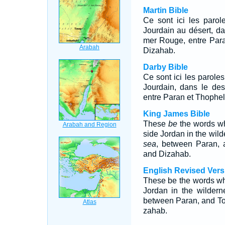
Martin Bible
Ce sont ici les parol
Jourdain au désert, da
mer Rouge, entre Paran
Dizahab.
Darby Bible
Ce sont ici les paroles
Jourdain, dans le des
entre Paran et Thophel
King James Bible
These
be
the words wh
side Jordan in the wild
sea
, between Paran, 
and Dizahab.
English Revised Vers
These be the words wh
Jordan in the wildern
between Paran, and To
zahab.