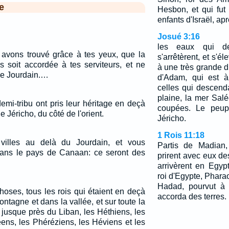
e
Hesbon, et qui fut
enfants d'Israël, apr
Josué 3:16
les eaux qui de
s avons trouvé grâce à tes yeux, que la
s'arrêtèrent, et s'
 soit accordée à tes serviteurs, et ne
à une très grande di
 le Jourdain.…
d'Adam, qui est à
celles qui descend
plaine, la mer Sal
emi-tribu ont pris leur héritage en deçà
coupées. Le peupl
e Jéricho, du côté de l'orient.
Jéricho.
1 Rois 11:18
villes au delà du Jourdain, et vous
Partis de Madian,
 dans le pays de Canaan: ce seront des
prirent avec eux d
arrivèrent en Egy
roi d'Egypte, Phar
Hadad, pourvut à 
hoses, tous les rois qui étaient en deçà
accorda des terres.
ntagne et dans la vallée, et sur toute la
 jusque près du Liban, les Héthiens, les
ns, les Phéréziens, les Héviens et les