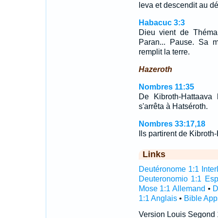
leva et descendit au dé
Habacuc 3:3
Dieu vient de Théma
Paran... Pause. Sa m
remplit la terre.
Hazeroth
Nombres 11:35
De Kibroth-Hattaava l
s'arrêta à Hatséroth.
Nombres 33:17,18
Ils partirent de Kibrot
Links
Deutéronome 1:1 Interl
Deuteronomio 1:1 Es
Mose 1:1 Allemand
•
D
1:1 Anglais
•
Bible App
Version Louis Segond