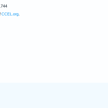
1744
f
CCEL.org
.