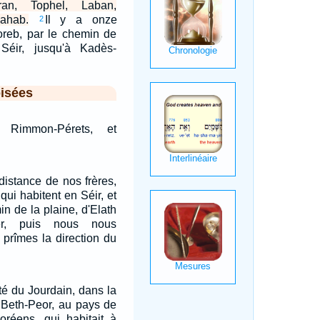
an, Tophel, Laban,
ahab.
Il y a onze
2
oreb, par le chemin de
éir, jusqu'à Kadès-
isées
e Rimmon-Pérets, et
istance de nos frères,
qui habitent en Séir, et
n de la plaine, d'Elath
ber, puis nous nous
 prîmes la direction du
ôté du Jourdain, dans la
e Beth-Peor, au pays de
oréens, qui habitait à