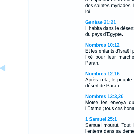
des saintes myriades: I
loi.
Genèse 21:21
Il habita dans le déser
du pays d'Egypte.
Nombres 10:12
Et les enfants d'Israël 
fixé pour leur march
Paran.
Nombres 12:16
Après cela, le peuple 
désert de Paran.
Nombres 13:3,26
Moïse les envoya du 
l'Eternel; tous ces hom
1 Samuel 25:1
Samuel mourut. Tout I
l'enterra dans sa dem