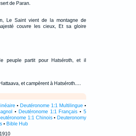
sert de Paran.
n, Le Saint vient de la montagne de
ajesté couvre les cieux, Et sa gloire
e peuple partit pour Hatséroth, et il
h-Hattaava, et campèrent à Hatséroth.…
inéaire
•
Deutéronome 1:1 Multilingue
•
pagnol
•
Deutéronome 1:1 Français
•
5
eutéronome 1:1 Chinois
•
Deuteronomy
s
•
Bible Hub
 1910