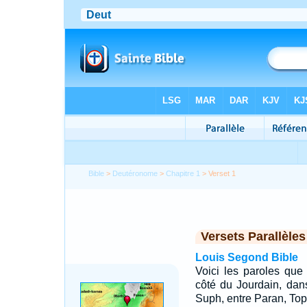
Bible
>
Deutéronome
>
Chapitre 1
> Verset 1
Versets Parallèles
Louis Segond Bible
Voici les paroles que 
côté du Jourdain, dans
Suph, entre Paran, Top