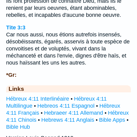
Ils font profession de connaître Dieu, mais ils le
renient par leurs oeuvres, étant abominables,
rebelles, et incapables d'aucune bonne oeuvre.
Tite 3:3
Car nous aussi, nous étions autrefois insensés,
désobéissants, égarés, asservis à toute espèce de
convoitises et de voluptés, vivant dans la
méchanceté et dans l'envie, dignes d'être haïs, et
nous haïssant les uns les autres.
*Gr:
Links
Hébreux 4:11 Interlinéaire
•
Hébreux 4:11
Multilingue
•
Hebreos 4:11 Espagnol
•
Hébreux
4:11 Français
•
Hebraeer 4:11 Allemand
•
Hébreux
4:11 Chinois
•
Hebrews 4:11 Anglais
•
Bible Apps
•
Bible Hub