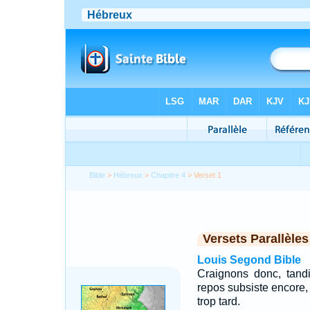
Bible
>
Hébreux
>
Chapitre 4
> Verset 1
Versets Parallèles
Louis Segond Bible
Craignons donc, tand
repos subsiste encore,
trop tard.