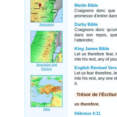
Martin Bible
Craignons donc que q
promesse d'entrer dans 
Darby Bible
Craignons donc qu'un
dans son repos, que
l'atteindre;
King James Bible
Let us therefore fear, 
into his rest, any of yo
English Revised Vers
Let us fear therefore, l
into his rest, any one 
it.
Trésor de l'Écritur
us therefore.
Hébreux 4:11