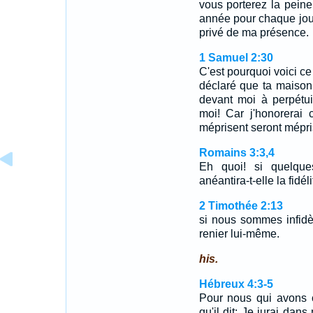
vous porterez la pein
année pour chaque jour
privé de ma présence.
1 Samuel 2:30
C'est pourquoi voici ce 
déclaré que ta maison
devant moi à perpétuit
moi! Car j'honorerai
méprisent seront mépri
Romains 3:3,4
Eh quoi! si quelques
anéantira-t-elle la fid
2 Timothée 2:13
si nous sommes infidèl
renier lui-même.
his.
Hébreux 4:3-5
Pour nous qui avons c
qu'il dit: Je jurai dan