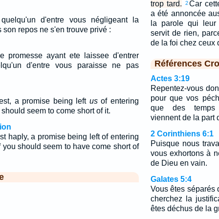
trop tard.
Car cet
2
a été annoncée aus
uelqu'un d'entre vous négligeant la
la parole qui leu
son repos ne s'en trouve privé :
servit de rien, par
de la foi chez ceux 
e promesse ayant ete laissee d'entrer
Références Cro
lqu'un d'entre vous paraisse ne pas
Actes 3:19
Repentez-vous donc
pour que vos péché
lest, a promise being left
us
of entering
que des temps d
u should seem to come short of it.
viennent de la part
ion
2 Corinthiens 6:1
est haply, a promise being left of entering
Puisque nous trava
of you should seem to have come short of
vous exhortons à n
de Dieu en vain.
e
Galates 5:4
Vous êtes séparés d
cherchez la justifi
êtes déchus de la g