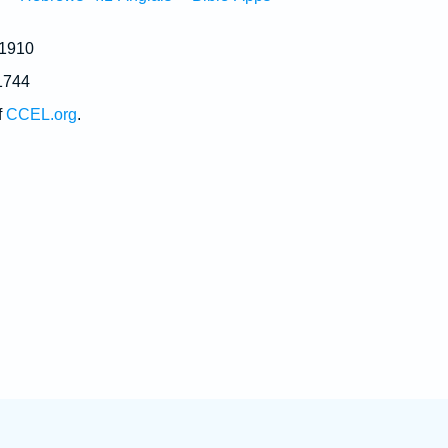
 1910
1744
f
CCEL.org
.