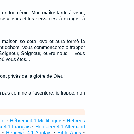
it en lui-même: Mon maître tarde à venir;
s serviteurs et les servantes, à manger, à
 maison se sera levé et aura fermé la
tant dehors, vous commencerez à frapper
 Seigneur, Seigneur, ouvre-nous! il vous
'où vous êtes.…
ont privés de la gloire de Dieu;
n pas comme à l'aventure; je frappe, non
r.…
ire
•
Hébreux 4:1 Multilingue
•
Hebreos
x 4:1 Français
•
Hebraeer 4:1 Allemand
s
•
Hebrews 4:1 Anglais
•
Bible Apps
•