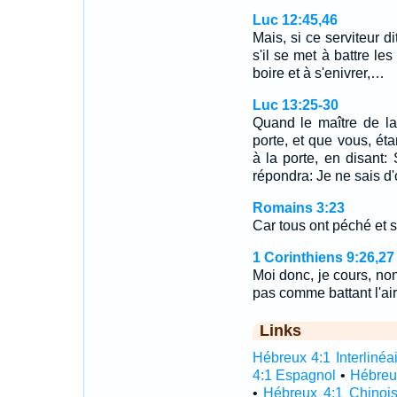
Luc 12:45,46
Mais, si ce serviteur d
s'il se met à battre le
boire et à s'enivrer,…
Luc 13:25-30
Quand le maître de la
porte, et que vous, é
à la porte, en disant:
répondra: Je ne sais d
Romains 3:23
Car tous ont péché et s
1 Corinthiens 9:26,27
Moi donc, je cours, no
pas comme battant l'ai
Links
Hébreux 4:1 Interlinéa
4:1 Espagnol
•
Hébreu
•
Hébreux 4:1 Chinoi