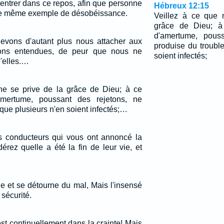
entrer dans ce repos, afin que personne
Hébreux 12:15
le même exemple de désobéissance.
Veillez à ce que 
grâce de Dieu; à
d'amertume, pouss
evons d'autant plus nous attacher aux
produise du trouble
ns entendues, de peur que nous ne
soient infectés;
'elles.…
ne se prive de la grâce de Dieu; à ce
amertume, poussant des rejetons, ne
 que plusieurs n'en soient infectés;…
 conducteurs qui vous ont annoncé la
érez quelle a été la fin de leur vie, et
e et se détourne du mal, Mais l'insensé
 sécurité.
t continuellement dans la crainte! Mais