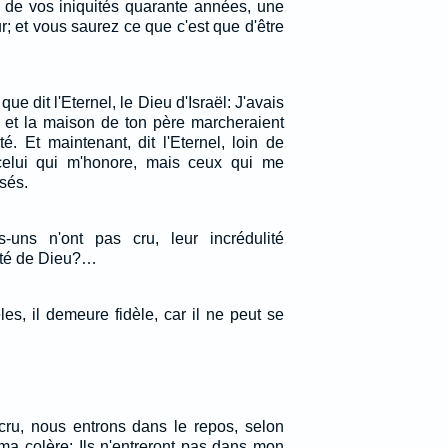
e de vos iniquités quarante années, une
; et vous saurez ce que c'est que d'être
que dit l'Eternel, le Dieu d'Israël: J'avais
 et la maison de ton père marcheraient
é. Et maintenant, dit l'Eternel, loin de
 celui qui m'honore, mais ceux qui me
sés.
-uns n'ont pas cru, leur incrédulité
élité de Dieu?…
es, il demeure fidèle, car il ne peut se
ru, nous entrons dans le repos, selon
s ma colère: Ils n'entreront pas dans mon