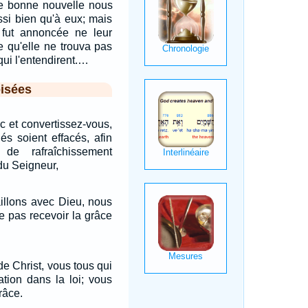
te bonne nouvelle nous
si bien qu'à eux; mais
r fut annoncée ne leur
ce qu'elle ne trouva pas
qui l'entendirent.…
isées
 et convertissez-vous,
s soient effacés, afin
e rafraîchissement
 du Seigneur,
illons avec Dieu, nous
e pas recevoir la grâce
e Christ, vous tous qui
cation dans la loi; vous
râce.