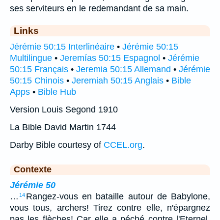
ses serviteurs en le redemandant de sa main.
Links
Jérémie 50:15 Interlinéaire
•
Jérémie 50:15
Multilingue
•
Jeremías 50:15 Espagnol
•
Jérémie
50:15 Français
•
Jeremia 50:15 Allemand
•
Jérémie
50:15 Chinois
•
Jeremiah 50:15 Anglais
•
Bible
Apps
•
Bible Hub
Version Louis Segond 1910
La Bible David Martin 1744
Darby Bible courtesy of
CCEL.org
.
Contexte
Jérémie 50
…
Rangez-vous en bataille autour de Babylone,
14
vous tous, archers! Tirez contre elle, n'épargnez
pas les flèches! Car elle a péché contre l'Eternel.