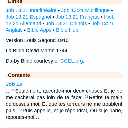
Links
Job 13:21 Interlinéaire
•
Job 13:21 Multilingue
•
Job 13:21 Espagnol
•
Job 13:21 Français
•
Hiob
13:21 Allemand
•
Job 13:21 Chinois
•
Job 13:21
Anglais
•
Bible Apps
•
Bible Hub
Version Louis Segond 1910
La Bible David Martin 1744
Darby Bible courtesy of
CCEL.org
.
Contexte
Job 13
…
Seulement, accorde-moi deux choses Et je ne
20
me cacherai pas loin de ta face:
Retire ta main
21
de dessus moi, Et que tes terreurs ne me troublent
plus.
Puis appelle, et je répondrai, Ou si je parle,
22
réponds-moi!…