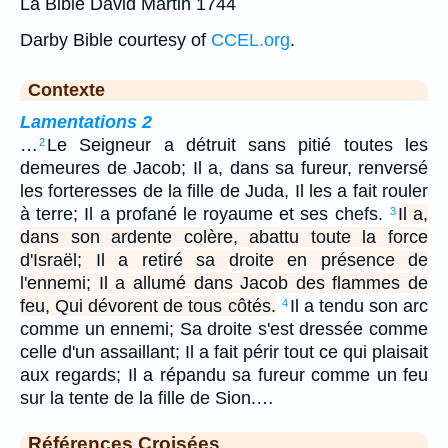
La Bible David Martin 1744
Darby Bible courtesy of
CCEL.org
.
Contexte
Lamentations 2
…
Le Seigneur a détruit sans pitié toutes les
2
demeures de Jacob; Il a, dans sa fureur, renversé
les forteresses de la fille de Juda, Il les a fait rouler
à terre; Il a profané le royaume et ses chefs.
Il a,
3
dans son ardente colère, abattu toute la force
d'Israël; Il a retiré sa droite en présence de
l'ennemi; Il a allumé dans Jacob des flammes de
feu, Qui dévorent de tous côtés.
Il a tendu son arc
4
comme un ennemi; Sa droite s'est dressée comme
celle d'un assaillant; Il a fait périr tout ce qui plaisait
aux regards; Il a répandu sa fureur comme un feu
sur la tente de la fille de Sion.…
Références Croisées