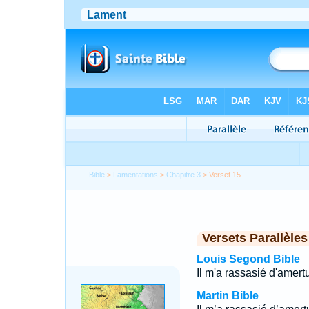
Bible
>
Lamentations
>
Chapitre 3
> Verset 15
Versets Parallèles
Louis Segond Bible
Il m'a rassasié d'amert
Martin Bible