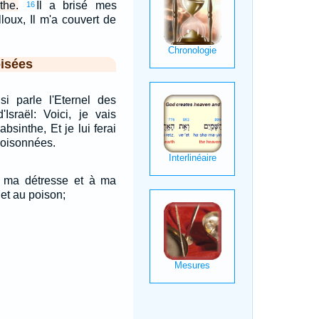
the.
Il a brisé mes
16
loux, Il m'a couvert de
isées
si parle l'Eternel des
Israël: Voici, je vais
absinthe, Et je lui ferai
poisonnées.
 ma détresse et à ma
 et au poison;