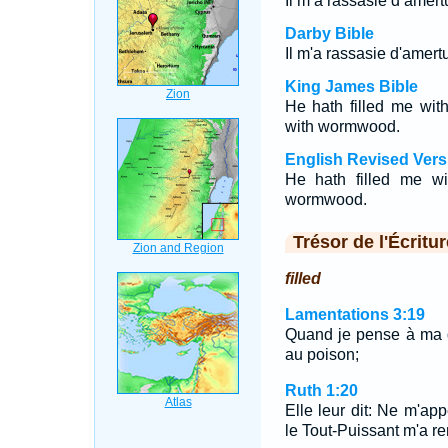
Il m’a rassasié d’amert
Darby Bible
Il m'a rassasie d'amert
King James Bible
He hath filled me wit
with wormwood.
English Revised Vers
He hath filled me wi
wormwood.
Trésor de l'Écritur
filled
Lamentations 3:19
Quand je pense à ma d
au poison;
Ruth 1:20
Elle leur dit: Ne m'a
le Tout-Puissant m'a r