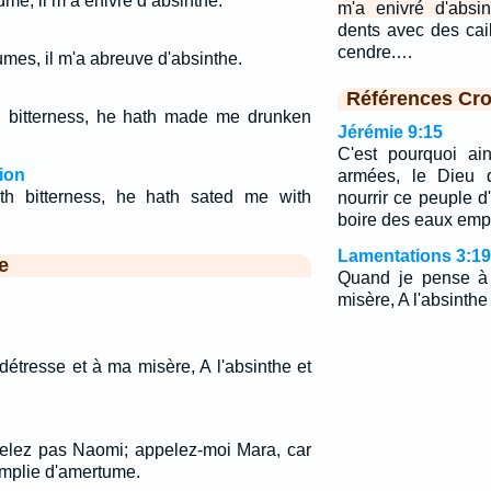
ume, il m’a enivré d’absinthe.
m'a enivré d'absin
dents avec des cail
cendre.…
umes, il m'a abreuve d'absinthe.
Références Cro
h bitterness, he hath made me drunken
Jérémie 9:15
C'est pourquoi ain
ion
armées, le Dieu d'
th bitterness, he hath sated me with
nourrir ce peuple d'
boire des eaux em
Lamentations 3:19
e
Quand je pense à
misère, A l'absinthe
étresse et à ma misère, A l'absinthe et
ppelez pas Naomi; appelez-moi Mara, car
emplie d'amertume.