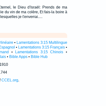
Eternel, le Dieu d'Israël: Prends de ma
e du vin de ma colère, Et fais-la boire à
 lesquelles je t'enverrai.…
linéaire
•
Lamentations 3:15 Multilingue
Espagnol
•
Lamentations 3:15 Français
•
emand
•
Lamentations 3:15 Chinois
•
lais
•
Bible Apps
•
Bible Hub
 1910
1744
f
CCEL.org
.