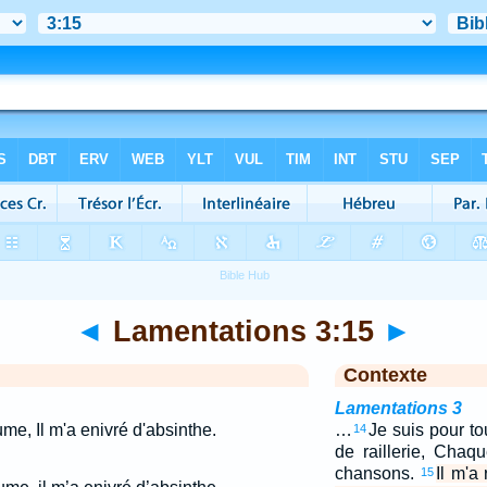
◄
Lamentations 3:15
►
Contexte
Lamentations 3
ume, Il m'a enivré d'absinthe.
…
Je suis pour t
14
de raillerie, Chaqu
chansons.
Il m'a
15