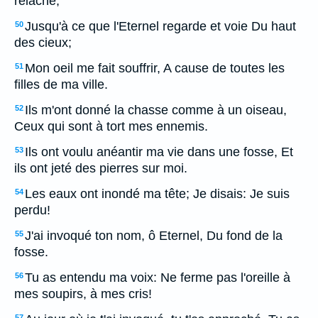
relâche,
Jusqu'à ce que l'Eternel regarde et voie Du haut
50
des cieux;
Mon oeil me fait souffrir, A cause de toutes les
51
filles de ma ville.
Ils m'ont donné la chasse comme à un oiseau,
52
Ceux qui sont à tort mes ennemis.
Ils ont voulu anéantir ma vie dans une fosse, Et
53
ils ont jeté des pierres sur moi.
Les eaux ont inondé ma tête; Je disais: Je suis
54
perdu!
J'ai invoqué ton nom, ô Eternel, Du fond de la
55
fosse.
Tu as entendu ma voix: Ne ferme pas l'oreille à
56
mes soupirs, à mes cris!
57