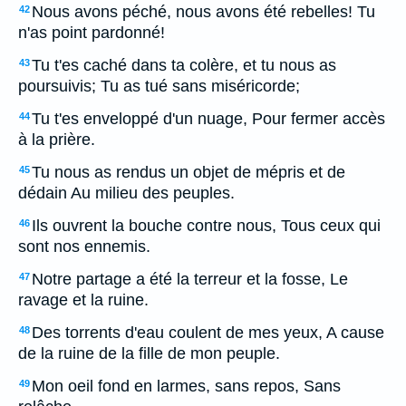
Nous avons péché, nous avons été rebelles! Tu
42
n'as point pardonné!
Tu t'es caché dans ta colère, et tu nous as
43
poursuivis; Tu as tué sans miséricorde;
Tu t'es enveloppé d'un nuage, Pour fermer accès
44
à la prière.
Tu nous as rendus un objet de mépris et de
45
dédain Au milieu des peuples.
Ils ouvrent la bouche contre nous, Tous ceux qui
46
sont nos ennemis.
Notre partage a été la terreur et la fosse, Le
47
ravage et la ruine.
Des torrents d'eau coulent de mes yeux, A cause
48
de la ruine de la fille de mon peuple.
Mon oeil fond en larmes, sans repos, Sans
49