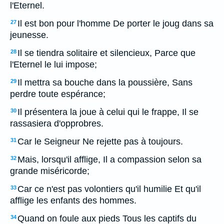
l'Eternel.
Il est bon pour l'homme De porter le joug dans sa
27
jeunesse.
Il se tiendra solitaire et silencieux, Parce que
28
l'Eternel le lui impose;
Il mettra sa bouche dans la poussière, Sans
29
perdre toute espérance;
Il présentera la joue à celui qui le frappe, Il se
30
rassasiera d'opprobres.
Car le Seigneur Ne rejette pas à toujours.
31
Mais, lorsqu'il afflige, Il a compassion selon sa
32
grande miséricorde;
Car ce n'est pas volontiers qu'il humilie Et qu'il
33
afflige les enfants des hommes.
Quand on foule aux pieds Tous les captifs du
34