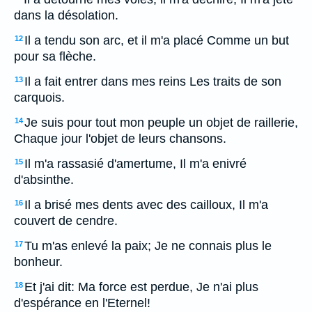
dans la désolation.
Il a tendu son arc, et il m'a placé Comme un but
12
pour sa flèche.
Il a fait entrer dans mes reins Les traits de son
13
carquois.
Je suis pour tout mon peuple un objet de raillerie,
14
Chaque jour l'objet de leurs chansons.
Il m'a rassasié d'amertume, Il m'a enivré
15
d'absinthe.
Il a brisé mes dents avec des cailloux, Il m'a
16
couvert de cendre.
Tu m'as enlevé la paix; Je ne connais plus le
17
bonheur.
Et j'ai dit: Ma force est perdue, Je n'ai plus
18
d'espérance en l'Eternel!