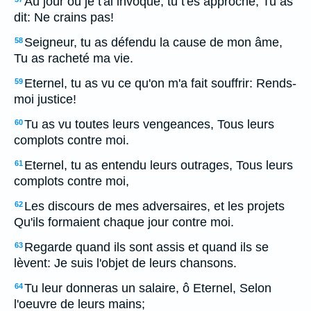
Au jour où je t'ai invoqué, tu t'es approché, Tu as
dit: Ne crains pas!
Seigneur, tu as défendu la cause de mon âme,
58
Tu as racheté ma vie.
Eternel, tu as vu ce qu'on m'a fait souffrir: Rends-
59
moi justice!
Tu as vu toutes leurs vengeances, Tous leurs
60
complots contre moi.
Eternel, tu as entendu leurs outrages, Tous leurs
61
complots contre moi,
Les discours de mes adversaires, et les projets
62
Qu'ils formaient chaque jour contre moi.
Regarde quand ils sont assis et quand ils se
63
lèvent: Je suis l'objet de leurs chansons.
Tu leur donneras un salaire, ô Eternel, Selon
64
l'oeuvre de leurs mains;