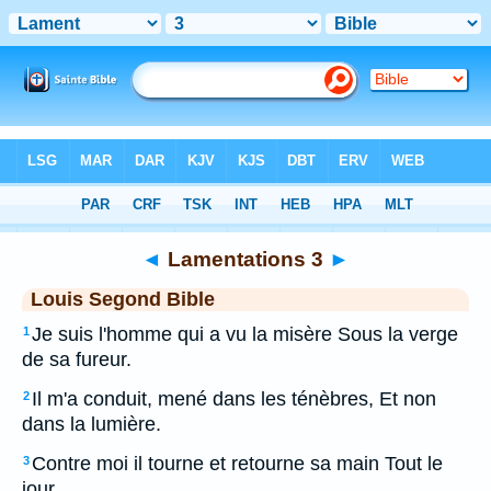
Bible
>
LSG
> Lamentations 3
◄
Lamentations 3
►
Louis Segond Bible
Je suis l'homme qui a vu la misère Sous la verge
1
de sa fureur.
Il m'a conduit, mené dans les ténèbres, Et non
2
dans la lumière.
Contre moi il tourne et retourne sa main Tout le
3
jour.