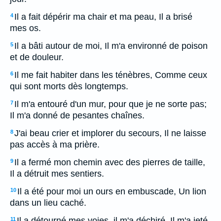
Il a fait dépérir ma chair et ma peau, Il a brisé
4
mes os.
Il a bâti autour de moi, Il m'a environné de poison
5
et de douleur.
Il me fait habiter dans les ténèbres, Comme ceux
6
qui sont morts dès longtemps.
Il m'a entouré d'un mur, pour que je ne sorte pas;
7
Il m'a donné de pesantes chaînes.
J'ai beau crier et implorer du secours, Il ne laisse
8
pas accès à ma prière.
Il a fermé mon chemin avec des pierres de taille,
9
Il a détruit mes sentiers.
Il a été pour moi un ours en embuscade, Un lion
10
dans un lieu caché.
Il a détourné mes voies, il m'a déchiré, Il m'a jeté
11