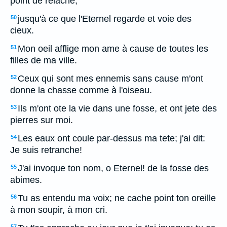
point de relache,
jusqu'à ce que l'Eternel regarde et voie des
50
cieux.
Mon oeil afflige mon ame à cause de toutes les
51
filles de ma ville.
Ceux qui sont mes ennemis sans cause m'ont
52
donne la chasse comme à l'oiseau.
Ils m'ont ote la vie dans une fosse, et ont jete des
53
pierres sur moi.
Les eaux ont coule par-dessus ma tete; j'ai dit:
54
Je suis retranche!
J'ai invoque ton nom, o Eternel! de la fosse des
55
abimes.
Tu as entendu ma voix; ne cache point ton oreille
56
à mon soupir, à mon cri.
57