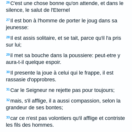
C'est une chose bonne qu'on attende, et dans le
26
silence, le salut de l'Eternel
Il est bon à l'homme de porter le joug dans sa
27
jeunesse:
Il est assis solitaire, et se tait, parce qu'il l'a pris
28
sur lui;
il met sa bouche dans la poussiere: peut-etre y
29
aura-t-il quelque espoir.
Il presente la joue à celui qui le frappe, il est
30
rassasie d'opprobres.
Car le Seigneur ne rejette pas pour toujours;
31
mais, s'il afflige, il a aussi compassion, selon la
32
grandeur de ses bontes;
car ce n'est pas volontiers qu'il afflige et contriste
33
les fils des hommes.