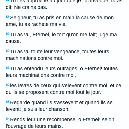
Tu t'es approche au jour que je t'ai invoque; tu as
dit: Ne crains pas.
Seigneur, tu as pris en main la cause de mon
58
ame, tu as rachete ma vie.
Tu as vu, Eternel, le tort qu'on me fait; juge ma
59
cause.
Tu as vu toute leur vengeance, toutes leurs
60
machinations contre moi.
Tu as entendu leurs outrages, o Eternel! toutes
61
leurs machinations contre moi,
les levres de ceux qui s'elevent contre moi, et ce
62
qu'ils se proposent contre moi tout le jour.
Regarde quand ils s'asseyent et quand ils se
63
levent: je suis leur chanson.
Rends-leur une recompense, o Eternel! selon
64
l'ouvrage de leurs mains.