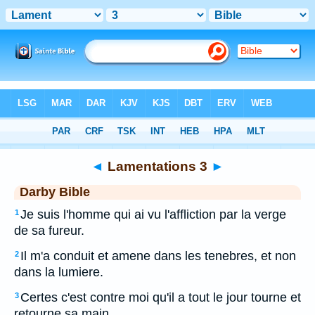
Bible
>
DAR
> Lamentations 3
◄
Lamentations 3
►
Darby Bible
Je suis l'homme qui ai vu l'affliction par la verge
1
de sa fureur.
Il m'a conduit et amene dans les tenebres, et non
2
dans la lumiere.
Certes c'est contre moi qu'il a tout le jour tourne et
3
retourne sa main.