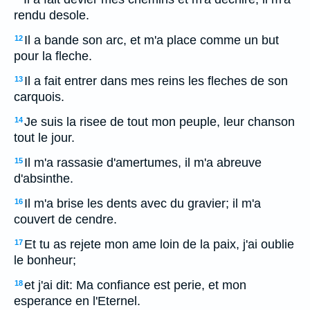
rendu desole.
Il a bande son arc, et m'a place comme un but
12
pour la fleche.
Il a fait entrer dans mes reins les fleches de son
13
carquois.
Je suis la risee de tout mon peuple, leur chanson
14
tout le jour.
Il m'a rassasie d'amertumes, il m'a abreuve
15
d'absinthe.
Il m'a brise les dents avec du gravier; il m'a
16
couvert de cendre.
Et tu as rejete mon ame loin de la paix, j'ai oublie
17
le bonheur;
et j'ai dit: Ma confiance est perie, et mon
18
esperance en l'Eternel.