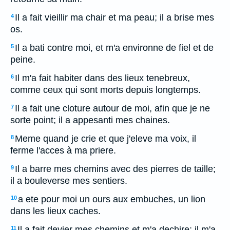
Il a fait vieillir ma chair et ma peau; il a brise mes
4
os.
Il a bati contre moi, et m'a environne de fiel et de
5
peine.
Il m'a fait habiter dans des lieux tenebreux,
6
comme ceux qui sont morts depuis longtemps.
Il a fait une cloture autour de moi, afin que je ne
7
sorte point; il a appesanti mes chaines.
Meme quand je crie et que j'eleve ma voix, il
8
ferme l'acces à ma priere.
Il a barre mes chemins avec des pierres de taille;
9
il a bouleverse mes sentiers.
a ete pour moi un ours aux embuches, un lion
10
dans les lieux caches.
Il a fait devier mes chemins et m'a dechire; il m'a
11